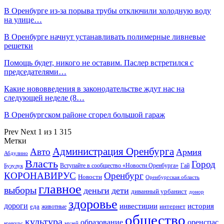
В Оренбурге из-за порыва трубы отключили холодную воду
на улице…
В Оренбурге начнут устанавливать полимерные ливневые
решетки
Помощь будет, никого не оставим. Паслер встретился с
председателями…
Какие нововведения в законодательстве ждут нас на
следующей неделе (8…
В Оренбургском районе сгорел большой гараж
Prev
Next
1 из 1 315
Метки
Администрация Оренбурга
Авто
Армия
Абдулино
Власть
Город
Гай
Бузулук
Вступайте в сообщество «Новости Оренбурга»
КОРОНАВИРУС
Оренбург
Новости
Оренбургская область
главное
выборы
деньги
дети
диванный урбанист
донор
здоровье
дороги
инвестиции
история
еда
интернет
животные
общество
культура
образование
оренспас
конкурс
музей