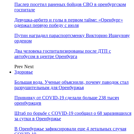
Паслер посетил раненых бойцов СВО в оренбургском
госпитале
Девушка-арбитр и голы в первом тайме: «Оренбург»
одержал первую победу с июля
Путин наградил параспортсменку Викторию Ищиулову
орденом
Два человека госпитализированы после ДТП с
автобусом в центре Оренбурга
Prev
Next
Здоровье
Большая вода. Ученые объяснили, почему паводок стал
разрушительным для Оренбуржья
Прививку от COVID-19 сделали больше 238 тысяч
оренбуржцев
Штаб по борьбе с СOVID-19 сообщил о 68 заразившихся
за сутки в Оренбуржье
В Оренбуржье зафиксировали еще 4 летальных случая