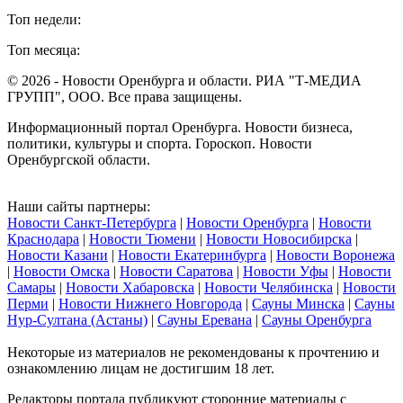
Топ недели:
Топ месяца:
© 2026 - Новости Оренбурга и области. РИА "Т-МЕДИА
ГРУПП", ООО. Все права защищены.
Информационный портал Оренбурга. Новости бизнеса,
политики, культуры и спорта. Гороскоп. Новости
Оренбургской области.
Наши сайты партнеры:
Новости Санкт-Петербурга
|
Новости Оренбурга
|
Новости
Краснодара
|
Новости Тюмени
|
Новости Новосибирска
|
Новости Казани
|
Новости Екатеринбурга
|
Новости Воронежа
|
Новости Омска
|
Новости Саратова
|
Новости Уфы
|
Новости
Самары
|
Новости Хабаровска
|
Новости Челябинска
|
Новости
Перми
|
Новости Нижнего Новгорода
|
Сауны Минска
|
Сауны
Нур-Султана (Астаны)
|
Сауны Еревана
|
Сауны Оренбурга
Некоторые из материалов не рекомендованы к прочтению и
ознакомлению лицам не достигшим 18 лет.
Редакторы портала публикуют сторонние материалы с