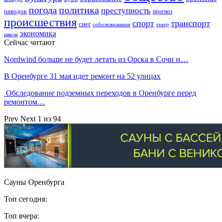
погода
политика
преступность
паводок
прогноз
происшествия
спорт
транспорт
снег
соболезнования
театр
экономика
школа
Сейчас читают
Nordwind больше не будет летать из Орска в Сочи и…
В Оренбурге 31 мая идет ремонт на 52 улицах
Обследование подземных переходов в Оренбурге перед
ремонтом…
Prev
Next
1 из 94
Сауны Оренбурга
Топ сегодня:
Топ вчера: