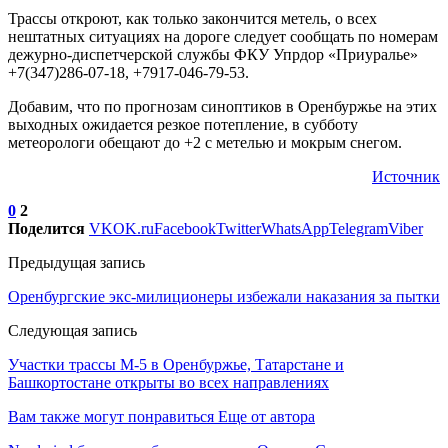
Трассы откроют, как только закончится метель, о всех
нештатных ситуациях на дороге следует сообщать по номерам
дежурно-диспетчерской службы ФКУ Упрдор «Приуралье»
+7(347)286-07-18, +7917-046-79-53.
Добавим, что по прогнозам синоптиков в Оренбуржье на этих
выходных ожидается резкое потепление, в субботу
метеорологи обещают до +2 с метелью и мокрым снегом.
Источник
0
2
Поделится
VK
OK.ru
Facebook
Twitter
WhatsApp
Telegram
Viber
Предыдущая запись
Оренбургские экс-милиционеры избежали наказания за пытки
Следующая запись
Участки трассы М-5 в Оренбуржье, Татарстане и
Башкортостане открыты во всех направлениях
Вам также могут понравиться
Еще от автора