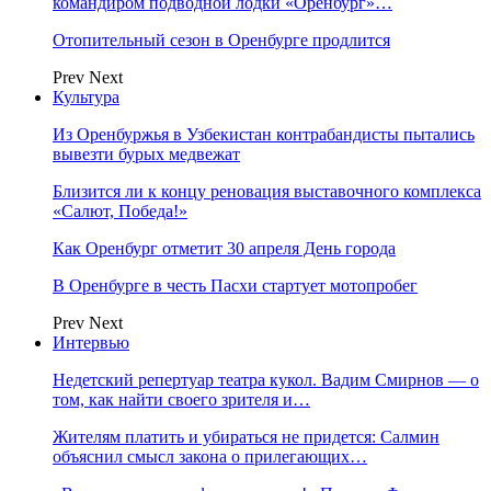
командиром подводной лодки «Оренбург»…
Отопительный сезон в Оренбурге продлится
Prev
Next
Культура
Из Оренбуржья в Узбекистан контрабандисты пытались
вывезти бурых медвежат
Близится ли к концу реновация выставочного комплекса
«Салют, Победа!»
Как Оренбург отметит 30 апреля День города
В Оренбурге в честь Пасхи стартует мотопробег
Prev
Next
Интервью
Недетский репертуар театра кукол. Вадим Смирнов — о
том, как найти своего зрителя и…
Жителям платить и убираться не придется: Салмин
объяснил смысл закона о прилегающих…