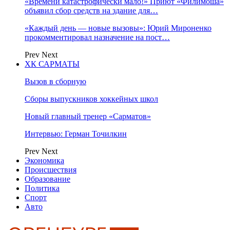
«Времени катастрофически мало!» Приют «Филимоша»
объявил сбор средств на здание для…
«Каждый день — новые вызовы»: Юрий Мироненко
прокомментировал назначение на пост…
Prev
Next
ХК САРМАТЫ
Вызов в сборную
Сборы выпускников хоккейных школ
Новый главный тренер «Сарматов»
Интервью: Герман Точилкин
Prev
Next
Экономика
Происшествия
Образование
Политика
Спорт
Авто