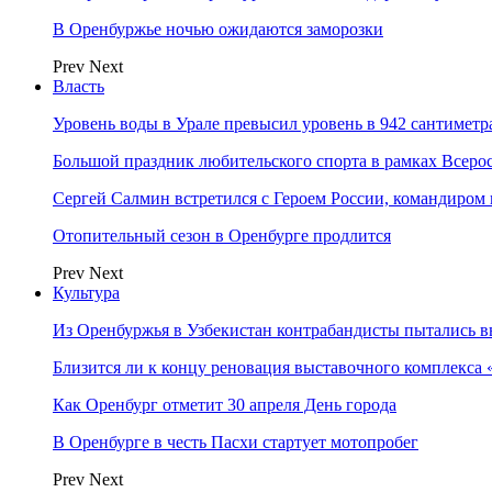
В Оренбуржье ночью ожидаются заморозки
Prev
Next
Власть
Уровень воды в Урале превысил уровень в 942 сантиметра
Большой праздник любительского спорта в рамках Всеро
Сергей Салмин встретился с Героем России, командиро
Отопительный сезон в Оренбурге продлится
Prev
Next
Культура
Из Оренбуржья в Узбекистан контрабандисты пытались в
Близится ли к концу реновация выставочного комплекса 
Как Оренбург отметит 30 апреля День города
В Оренбурге в честь Пасхи стартует мотопробег
Prev
Next