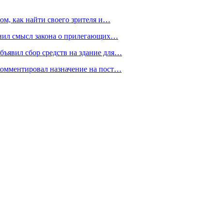
ом, как найти своего зрителя и…
снил смысл закона о прилегающих…
ъявил сбор средств на здание для…
омментировал назначение на пост…