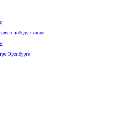
е
ервую победу с июля
м
тре Оренбурга