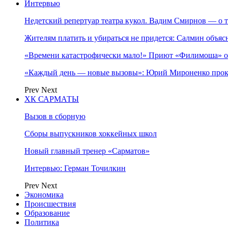
Интервью
Недетский репертуар театра кукол. Вадим Смирнов — о т
Жителям платить и убираться не придется: Салмин объя
«Времени катастрофически мало!» Приют «Филимоша» об
«Каждый день — новые вызовы»: Юрий Мироненко прок
Prev
Next
ХК САРМАТЫ
Вызов в сборную
Сборы выпускников хоккейных школ
Новый главный тренер «Сарматов»
Интервью: Герман Точилкин
Prev
Next
Экономика
Происшествия
Образование
Политика