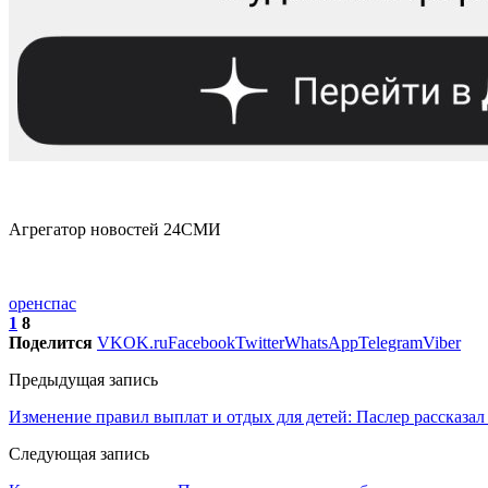
Агрегатор новостей 24СМИ
оренспас
1
8
Поделится
VK
OK.ru
Facebook
Twitter
WhatsApp
Telegram
Viber
Предыдущая запись
Изменение правил выплат и отдых для детей: Паслер рассказа
Следующая запись