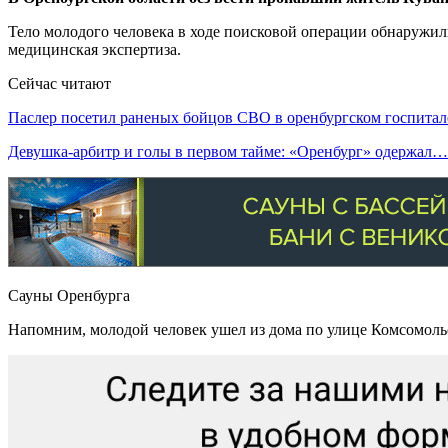
Тело молодого человека в ходе поисковой операции обнаружил
медицинская экспертиза.
Сейчас читают
Паслер посетил раненых бойцов СВО в оренбургском госпитал
Девушка-арбитр и голы в первом тайме: «Оренбург» одержал…
Сауны Оренбурга
Напомним, молодой человек ушел из дома по улице Комсомоль