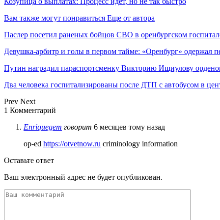
Козупица о выплатах: Процесс идет, но не так быстро
Вам также могут понравиться
Еще от автора
Паслер посетил раненых бойцов СВО в оренбургском госпитал
Девушка-арбитр и голы в первом тайме: «Оренбург» одержал п
Путин наградил параспортсменку Викторию Ищиулову ордено
Два человека госпитализированы после ДТП с автобусом в цен
Prev
Next
1 Комментарий
Enriquegem
говорит
6 месяцев тому назад
op-ed
https://otvetnow.ru
criminology information
Оставьте ответ
Ваш электронный адрес не будет опубликован.