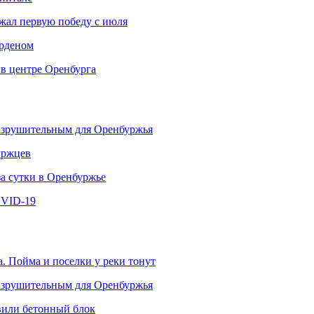
ржал первую победу с июля
рденом
 в центре Оренбурга
разрушительным для Оренбуржья
уржцев
за сутки в Оренбуржье
OVID-19
. Пойма и поселки у реки тонут
разрушительным для Оренбуржья
овили бетонный блок