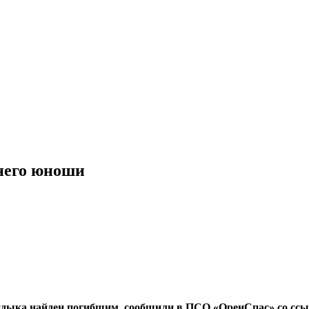
него юноши
ндыка найден погибшим, сообщили в ПСО «ОренСпас» со ссы