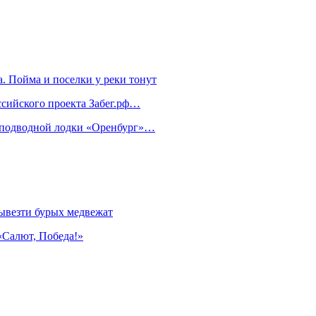
. Пойма и поселки у реки тонут
ссийского проекта Забег.рф…
м подводной лодки «Оренбург»…
ывезти бурых медвежат
«Салют, Победа!»