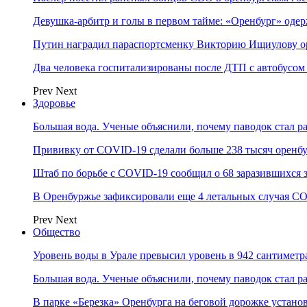
Девушка-арбитр и голы в первом тайме: «Оренбург» оде
Путин наградил параспортсменку Викторию Ищиулову о
Два человека госпитализированы после ДТП с автобусом
Prev
Next
Здоровье
Большая вода. Ученые объяснили, почему паводок стал 
Прививку от COVID-19 сделали больше 238 тысяч оренб
Штаб по борьбе с СOVID-19 сообщил о 68 заразившихся 
В Оренбуржье зафиксировали еще 4 летальных случая C
Prev
Next
Общество
Уровень воды в Урале превысил уровень в 942 сантиметра
Большая вода. Ученые объяснили, почему паводок стал 
В парке «Березка» Оренбурга на беговой дорожке устан