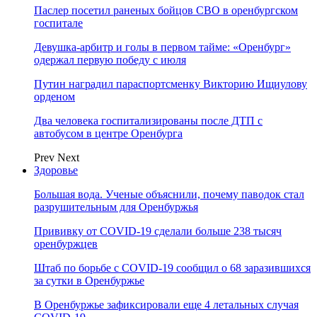
Паслер посетил раненых бойцов СВО в оренбургском
госпитале
Девушка-арбитр и голы в первом тайме: «Оренбург»
одержал первую победу с июля
Путин наградил параспортсменку Викторию Ищиулову
орденом
Два человека госпитализированы после ДТП с
автобусом в центре Оренбурга
Prev
Next
Здоровье
Большая вода. Ученые объяснили, почему паводок стал
разрушительным для Оренбуржья
Прививку от COVID-19 сделали больше 238 тысяч
оренбуржцев
Штаб по борьбе с СOVID-19 сообщил о 68 заразившихся
за сутки в Оренбуржье
В Оренбуржье зафиксировали еще 4 летальных случая