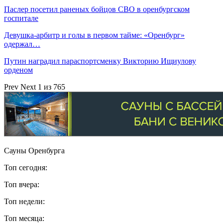
Паслер посетил раненых бойцов СВО в оренбургском
госпитале
Девушка-арбитр и голы в первом тайме: «Оренбург»
одержал…
Путин наградил параспортсменку Викторию Ищиулову
орденом
Prev
Next
1 из 765
Сауны Оренбурга
Топ сегодня:
Топ вчера:
Топ недели:
Топ месяца: