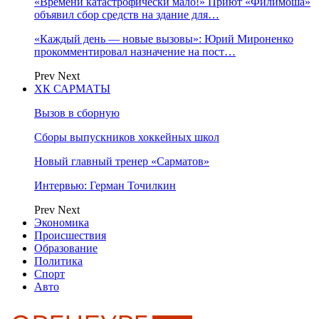
«Времени катастрофически мало!» Приют «Филимоша»
объявил сбор средств на здание для…
«Каждый день — новые вызовы»: Юрий Мироненко
прокомментировал назначение на пост…
Prev
Next
ХК САРМАТЫ
Вызов в сборную
Сборы выпускников хоккейных школ
Новый главный тренер «Сарматов»
Интервью: Герман Точилкин
Prev
Next
Экономика
Происшествия
Образование
Политика
Спорт
Авто