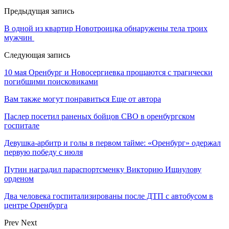
Предыдущая запись
В одной из квартир Новотроицка обнаружены тела троих
мужчин
Следующая запись
10 мая Оренбург и Новосергиевка прощаются с трагически
погибшими поисковиками
Вам также могут понравиться
Еще от автора
Паслер посетил раненых бойцов СВО в оренбургском
госпитале
Девушка-арбитр и голы в первом тайме: «Оренбург» одержал
первую победу с июля
Путин наградил параспортсменку Викторию Ищиулову
орденом
Два человека госпитализированы после ДТП с автобусом в
центре Оренбурга
Prev
Next