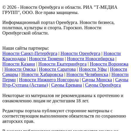
© 2026 - Новости Оренбурга и области. РИА "Т-МЕДИА
ГРУПП", ООО. Все права защищены.
Информационный портал Оренбурга. Новости бизнеса,
политики, культуры и спорта. Гороскоп. Новости
Оренбургской области.
Наши сайты партнеры:
Новости Санкт-Петербурга
|
Новости Оренбурга
|
Новости
Краснодара
|
Новости Тюмени
|
Новости Новосибирска
|
Новости Казани
|
Новости Екатеринбурга
|
Новости Воронежа
|
Новости Омска
|
Новости Саратова
|
Новости Уфы
|
Новости
Самары
|
Новости Хабаровска
|
Новости Челябинска
|
Новости
Перми
|
Новости Нижнего Новгорода
|
Сауны Минска
|
Сауны
Нур-Султана (Астаны)
|
Сауны Еревана
|
Сауны Оренбурга
Некоторые из материалов не рекомендованы к прочтению и
ознакомлению лицам не достигшим 18 лет.
Редакторы портала публикуют сторонние материалы с
соответствующим выполнением обязательств по сохранению
авторских прав.