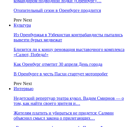
командиром подводной лодки «Оренбург»…
Отопительный сезон в Оренбурге продлится
Prev
Next
Культура
Из Оренбуржья в Узбекистан контрабандисты пытались
вывезти бурых медвежат
Близится ли к концу реновация выставочного комплекса
«Салют, Победа!»
Как Оренбург отметит 30 апреля День города
В Оренбурге в честь Пасхи стартует мотопробег
Prev
Next
Интервью
Недетский репертуар театра кукол. Вадим Смирнов — о
том, как найти своего зрителя и…
Жителям платить и убираться не придется: Салмин
объяснил смысл закона о прилегающих…