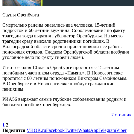
Сауны Оренбурга
Смертельно ранены оказались два человека. 15-летний
подросток и 60-летний мужчина. Соболезнования по факту
трагедии тогда выразил губернатор Оренбуржья. На место
трагедии сразу выехали родственники погибших. В
Волгоградской области срочно приостановили все работы
поисковых отрядов. Следком Оренбургской области возбудил
уголовное дело по факту гибели людей.
И вот сегодня 10 мая в Оренбурге простятся с 15-летним
погибшим участником отряда «Память». В Новосергиевке
простятся с 60-летним поисковиком Виктором Самойловым.
В Оренбурге и в Новосергиевке пройдут гражданские
панихиды.
РИА56 выражает самые глубокие соболезнования родным и
близким погибших оренбуржцев.
Источник
1
2
Поделится
VK
OK.ru
Facebook
Twitter
WhatsApp
Telegram
Viber