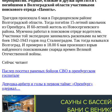
мероприятия. Родные, близкие и друзья простятся с
погибшими в Волгоградской области участниками
поискового отряда «Память».
Трагедия произошла 6 мая в Городищенском районе
Волгоградской области. Тогда погибли 15-летний школьник
из Оренбурга. И 60-летний житель из Новосергиевского
района. Мужчина работал в поисковом отряде водителем.
Участники той экспедиции занимались раскопками на месте
боев 1942-1943 годов под Сталинградом. Так тогда назывался
Волгоград. И примерно в 18.00 6 мая произошел взрыв
найденного поисковиками снаряда времен Великой
Отечественной войны.
Сейчас читают
Паслер посетил раненых бойцов СВО в оренбургском
госпитале
Девушка-арбитр и голы в первом тайме: «Оренбург»
одержал…