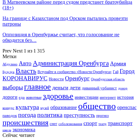
В Матвеевском районе перед судом предстанет братоубийца
(18+)
На границе с Казахстаном под Орском пытались провезти
патроны
Оппозиция в Оренбуржье считает, что голосование не
обходится без…
Prev
Next
1 из 1 315
Метки
Администрация Оренбурга
Авто
Армия
Абдулино
Власть
Город
Гай
Бузулук
Вступайте в сообщество «Новости Оренбурга»
КОРОНАВИРУС
Оренбург
Новости
Оренбургская область
главное
выборы
деньги
дети
диванный урбанист
донор
здоровье
дороги
инвестиции
история
еда
интернет
животные
общество
культура
образование
оренспас
конкурс
музей
погода
политика
преступность
паводок
прогноз
происшествия
спорт
транспорт
снег
соболезнования
театр
экономика
школа
Сейчас читают