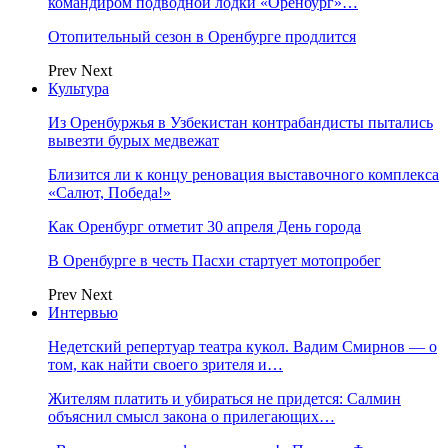
командиром подводной лодки «Оренбург»…
Отопительный сезон в Оренбурге продлится
Prev
Next
Культура
Из Оренбуржья в Узбекистан контрабандисты пытались
вывезти бурых медвежат
Близится ли к концу реновация выставочного комплекса
«Салют, Победа!»
Как Оренбург отметит 30 апреля День города
В Оренбурге в честь Пасхи стартует мотопробег
Prev
Next
Интервью
Недетский репертуар театра кукол. Вадим Смирнов — о
том, как найти своего зрителя и…
Жителям платить и убираться не придется: Салмин
объяснил смысл закона о прилегающих…