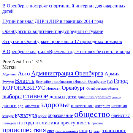
В Оренбурге построят спортивный интернат для одаренных
детей
Путин признал ДНР и ЛНР в границах 2014 года
Оренбургских водителей предупредили о тумане
За сутки в Оренбуржье произошло 17 природных пожаров
В Оренбурге квартал «Времена года» остался без света и воды
Prev
Next
1 из 1 315
Метки
Администрация Оренбурга
Авто
Армия
Абдулино
Власть
Город
Гай
Бузулук
Вступайте в сообщество «Новости Оренбурга»
КОРОНАВИРУС
Оренбург
Новости
Оренбургская область
главное
выборы
деньги
дети
диванный урбанист
донор
здоровье
дороги
инвестиции
история
еда
интернет
животные
общество
культура
образование
оренспас
конкурс
музей
погода
политика
преступность
паводок
прогноз
происшествия
спорт
транспорт
снег
соболезнования
театр