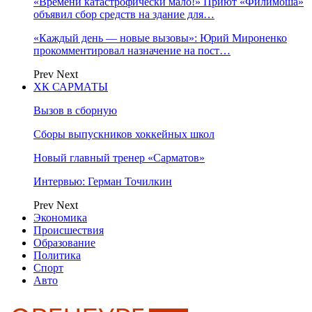
«Времени катастрофически мало!» Приют «Филимоша»
объявил сбор средств на здание для…
«Каждый день — новые вызовы»: Юрий Мироненко
прокомментировал назначение на пост…
Prev
Next
ХК САРМАТЫ
Вызов в сборную
Сборы выпускников хоккейных школ
Новый главный тренер «Сарматов»
Интервью: Герман Точилкин
Prev
Next
Экономика
Происшествия
Образование
Политика
Спорт
Авто