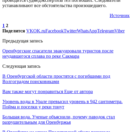
проводится судмедэкспертиза тел погибших. Следователи
устанавливают все обстоятельства произошедшего.
Источник
1
2
Поделится
VK
OK.ru
Facebook
Twitter
WhatsApp
Telegram
Viber
Предыдущая запись
Оренбургские спасатели эвакуировали туристов после
неудавшегося сплава по реке Сакмара
Следующая запись
В Оренбургской области простятся с погибшими под
Волгоградом поисковиками
Вам также могут понравиться
Еще от автора
Уровень воды в Урале превысил уровень в 942 сантиметра.
Пойма и поселки у реки тонут
Большая вода. Ученые объяснили, почему паводок стал
разрушительным для Оренбуржья