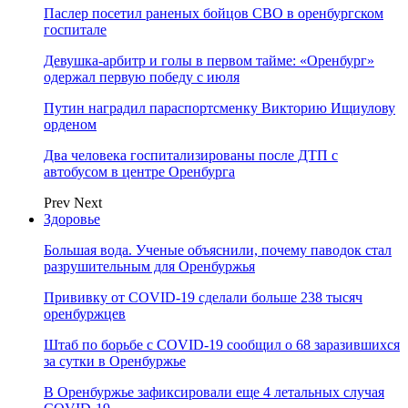
Паслер посетил раненых бойцов СВО в оренбургском
госпитале
Девушка-арбитр и голы в первом тайме: «Оренбург»
одержал первую победу с июля
Путин наградил параспортсменку Викторию Ищиулову
орденом
Два человека госпитализированы после ДТП с
автобусом в центре Оренбурга
Prev
Next
Здоровье
Большая вода. Ученые объяснили, почему паводок стал
разрушительным для Оренбуржья
Прививку от COVID-19 сделали больше 238 тысяч
оренбуржцев
Штаб по борьбе с СOVID-19 сообщил о 68 заразившихся
за сутки в Оренбуржье
В Оренбуржье зафиксировали еще 4 летальных случая