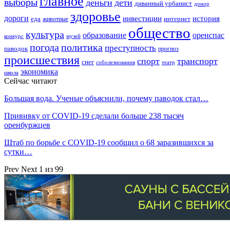
главное
выборы
деньги
дети
диванный урбанист
донор
здоровье
дороги
инвестиции
история
еда
интернет
животные
общество
культура
образование
оренспас
конкурс
музей
погода
политика
преступность
паводок
прогноз
происшествия
спорт
транспорт
снег
соболезнования
театр
экономика
школа
Сейчас читают
Большая вода. Ученые объяснили, почему паводок стал…
Прививку от COVID-19 сделали больше 238 тысяч
оренбуржцев
Штаб по борьбе с СOVID-19 сообщил о 68 заразившихся за
сутки…
Prev
Next
1 из 99