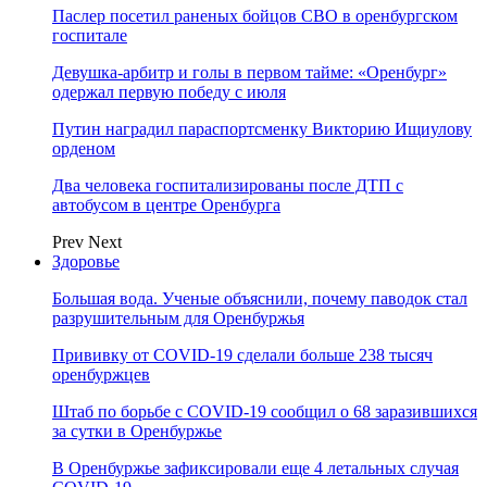
Паслер посетил раненых бойцов СВО в оренбургском
госпитале
Девушка-арбитр и голы в первом тайме: «Оренбург»
одержал первую победу с июля
Путин наградил параспортсменку Викторию Ищиулову
орденом
Два человека госпитализированы после ДТП с
автобусом в центре Оренбурга
Prev
Next
Здоровье
Большая вода. Ученые объяснили, почему паводок стал
разрушительным для Оренбуржья
Прививку от COVID-19 сделали больше 238 тысяч
оренбуржцев
Штаб по борьбе с СOVID-19 сообщил о 68 заразившихся
за сутки в Оренбуржье
В Оренбуржье зафиксировали еще 4 летальных случая