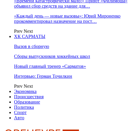
«Времени катастрофически мало!» Приют «Филимоша»
объявил сбор средств на здание для…
«Каждый день — новые вызовы»: Юрий Мироненко
прокомментировал назначение на пост…
Prev
Next
ХК САРМАТЫ
Вызов в сборную
Сборы выпускников хоккейных школ
Новый главный тренер «Сарматов»
Интервью: Герман Точилкин
Prev
Next
Экономика
Происшествия
Образование
Политика
Спорт
Авто