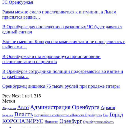
ЗС Оренбуржья
Ракам можно смело прислушиваться к интуиции, а Львам
приснятся вещие…
В Оренбурге для оповещения о различных ЧС будет даваться
единый сигнал
Уже не смешно: Конкурсная комиссия так и не определилась с
выборами…
В Оренбуржье из-за коронавируса приостановили
госпитализацию пациентов
В Оренбурге сотрудники полиции подозреваются во взятке и
служебном…
Оренбуржец лишился 75 тысяч рублей при продаже гитары
Prev
Next
1 из 1 315
Метки
Администрация Оренбурга
Авто
Армия
Абдулино
Власть
Город
Гай
Бузулук
Вступайте в сообщество «Новости Оренбурга»
КОРОНАВИРУС
Оренбург
Новости
Оренбургская область