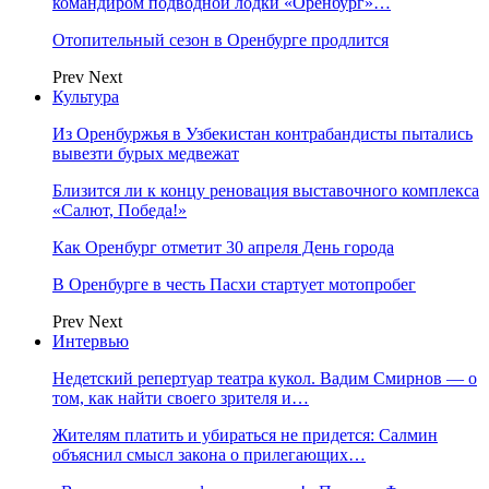
командиром подводной лодки «Оренбург»…
Отопительный сезон в Оренбурге продлится
Prev
Next
Культура
Из Оренбуржья в Узбекистан контрабандисты пытались
вывезти бурых медвежат
Близится ли к концу реновация выставочного комплекса
«Салют, Победа!»
Как Оренбург отметит 30 апреля День города
В Оренбурге в честь Пасхи стартует мотопробег
Prev
Next
Интервью
Недетский репертуар театра кукол. Вадим Смирнов — о
том, как найти своего зрителя и…
Жителям платить и убираться не придется: Салмин
объяснил смысл закона о прилегающих…