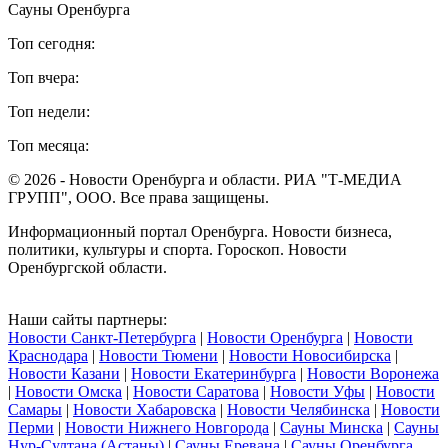
Сауны Оренбурга
Топ сегодня:
Топ вчера:
Топ недели:
Топ месяца:
© 2026 - Новости Оренбурга и области. РИА "Т-МЕДИА
ГРУПП", ООО. Все права защищены.
Информационный портал Оренбурга. Новости бизнеса,
политики, культуры и спорта. Гороскоп. Новости
Оренбургской области.
Наши сайты партнеры:
Новости Санкт-Петербурга
|
Новости Оренбурга
|
Новости
Краснодара
|
Новости Тюмени
|
Новости Новосибирска
|
Новости Казани
|
Новости Екатеринбурга
|
Новости Воронежа
|
Новости Омска
|
Новости Саратова
|
Новости Уфы
|
Новости
Самары
|
Новости Хабаровска
|
Новости Челябинска
|
Новости
Перми
|
Новости Нижнего Новгорода
|
Сауны Минска
|
Сауны
Нур-Султана (Астаны)
|
Сауны Еревана
|
Сауны Оренбурга