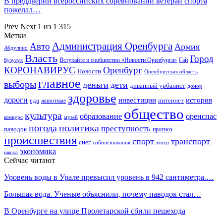
В преддверии всероссийских соревнований ветеран спорта
пожелал…
Prev
Next
1 из 1 315
Метки
Администрация Оренбурга
Авто
Армия
Абдулино
Власть
Город
Гай
Бузулук
Вступайте в сообщество «Новости Оренбурга»
КОРОНАВИРУС
Оренбург
Новости
Оренбургская область
главное
выборы
деньги
дети
диванный урбанист
донор
здоровье
дороги
инвестиции
история
еда
интернет
животные
общество
культура
образование
оренспас
конкурс
музей
погода
политика
преступность
паводок
прогноз
происшествия
спорт
транспорт
снег
соболезнования
театр
экономика
школа
Сейчас читают
Уровень воды в Урале превысил уровень в 942 сантиметра.…
Большая вода. Ученые объяснили, почему паводок стал…
В Оренбурге на улице Пролетарской сбили пешехода