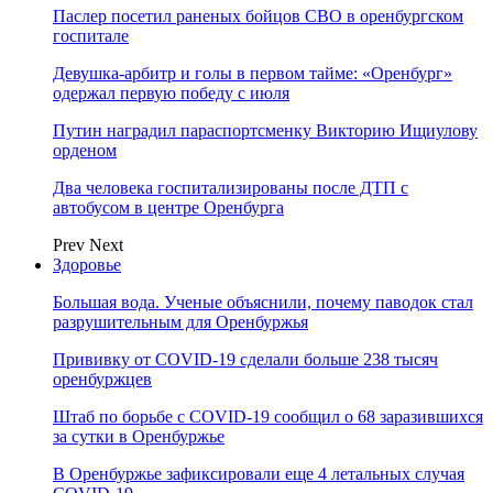
Паслер посетил раненых бойцов СВО в оренбургском
госпитале
Девушка-арбитр и голы в первом тайме: «Оренбург»
одержал первую победу с июля
Путин наградил параспортсменку Викторию Ищиулову
орденом
Два человека госпитализированы после ДТП с
автобусом в центре Оренбурга
Prev
Next
Здоровье
Большая вода. Ученые объяснили, почему паводок стал
разрушительным для Оренбуржья
Прививку от COVID-19 сделали больше 238 тысяч
оренбуржцев
Штаб по борьбе с СOVID-19 сообщил о 68 заразившихся
за сутки в Оренбуржье
В Оренбуржье зафиксировали еще 4 летальных случая