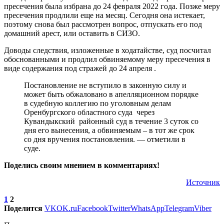
пресечения была избрана до 24 февраля 2022 года. Позже меру
пресечения продлили еще на месяц. Сегодня она истекает,
поэтому снова был рассмотрен вопрос, отпускать его под
домашний арест, или оставить в СИЗО.
Доводы следствия, изложенные в ходатайстве, суд посчитал
обоснованными и продлил обвиняемому меру пресечения в
виде содержания под стражей до 24 апреля .
Постановление не вступило в законную силу и
может быть обжаловано в апелляционном порядке
в судебную коллегию по уголовным делам
Оренбургского областного суда через
Кувандыкский районный суд в течение 3 суток со
дня его вынесения, а обвиняемым – в тот же срок
со дня вручения постановления. — отметили в
суде.
Поделись своим мнением в комментариях!
Источник
1
2
Поделится
VK
OK.ru
Facebook
Twitter
WhatsApp
Telegram
Viber