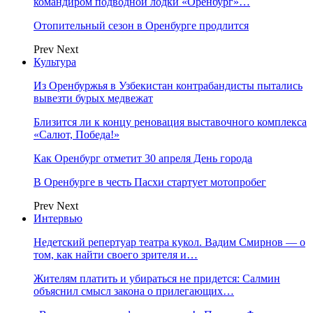
командиром подводной лодки «Оренбург»…
Отопительный сезон в Оренбурге продлится
Prev
Next
Культура
Из Оренбуржья в Узбекистан контрабандисты пытались
вывезти бурых медвежат
Близится ли к концу реновация выставочного комплекса
«Салют, Победа!»
Как Оренбург отметит 30 апреля День города
В Оренбурге в честь Пасхи стартует мотопробег
Prev
Next
Интервью
Недетский репертуар театра кукол. Вадим Смирнов — о
том, как найти своего зрителя и…
Жителям платить и убираться не придется: Салмин
объяснил смысл закона о прилегающих…