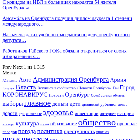
С ковидом на ИВЛ в больницах находятся 54 жителя
Оренбуржья
Ансамбль из Оренбурга получил диплом лауреата 1 степени
международного…
Назначена дата судебного заседания по делу оренбургского
депутата…
Работников Гайского ГОКа обязали открепиться от своих
избирательных…
Prev
Next
1 из 1 315
Метки
Администрация Оренбурга
Авто
Армия
Абдулино
Власть
Город
Гай
Бузулук
Вступайте в сообщество «Новости Оренбурга»
КОРОНАВИРУС
Оренбург
Новости
Оренбургская область
главное
выборы
деньги
дети
диванный урбанист
донор
здоровье
дороги
инвестиции
история
еда
интернет
животные
общество
культура
образование
оренспас
конкурс
музей
погода
политика
преступность
паводок
прогноз
происшествия
спорт
транспорт
снег