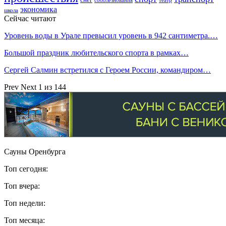
соболезнования
театр
экономика
школа
Сейчас читают
Уровень воды в Урале превысил уровень в 942 сантиметра.…
Большой праздник любительского спорта в рамках…
Сергей Салмин встретился с Героем России, командиром…
Prev
Next
1 из 144
Сауны Оренбурга
Топ сегодня:
Топ вчера:
Топ недели:
Топ месяца: