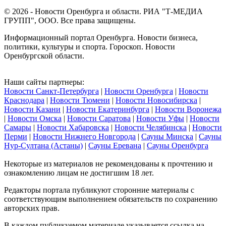
© 2026 - Новости Оренбурга и области. РИА "Т-МЕДИА
ГРУПП", ООО. Все права защищены.
Информационный портал Оренбурга. Новости бизнеса,
политики, культуры и спорта. Гороскоп. Новости
Оренбургской области.
Наши сайты партнеры:
Новости Санкт-Петербурга
|
Новости Оренбурга
|
Новости
Краснодара
|
Новости Тюмени
|
Новости Новосибирска
|
Новости Казани
|
Новости Екатеринбурга
|
Новости Воронежа
|
Новости Омска
|
Новости Саратова
|
Новости Уфы
|
Новости
Самары
|
Новости Хабаровска
|
Новости Челябинска
|
Новости
Перми
|
Новости Нижнего Новгорода
|
Сауны Минска
|
Сауны
Нур-Султана (Астаны)
|
Сауны Еревана
|
Сауны Оренбурга
Некоторые из материалов не рекомендованы к прочтению и
ознакомлению лицам не достигшим 18 лет.
Редакторы портала публикуют сторонние материалы с
соответствующим выполнением обязательств по сохранению
авторских прав.
В каждом публикуемом материале указывается ссылка на