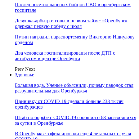
Паслер посетил раненых бойцов СВО в оренбургском
госпитале
Девушка-арбитр и голы в первом тайме: «Оренбург»
одержал первую победу с июля
Путин наградил параспортсменку Викторию Ищиулову
орденом
Два человека госпитализированы после ДТП с
автобусом в центре Оренбурга
Prev
Next
Здоровье
Большая вода. Ученые объяснили, почему паводок стал
разрушительным для Оренбуржья
Прививку от COVID-19 сделали больше 238 тысяч
оренбуржцев
Штаб по борьбе с СOVID-19 сообщил о 68 заразившихся
за сутки в Оренбуржье
В Оренбуржье зафиксировали еще 4 летальных случая