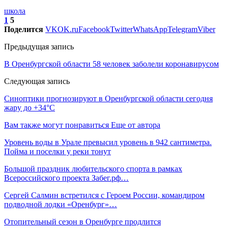
школа
1
5
Поделится
VK
OK.ru
Facebook
Twitter
WhatsApp
Telegram
Viber
Предыдущая запись
В Оренбургской области 58 человек заболели коронавирусом
Следующая запись
Синоптики прогнозируют в Оренбургской области сегодня
жару до +34°C
Вам также могут понравиться
Еще от автора
Уровень воды в Урале превысил уровень в 942 сантиметра.
Пойма и поселки у реки тонут
Большой праздник любительского спорта в рамках
Всероссийского проекта Забег.рф…
Сергей Салмин встретился с Героем России, командиром
подводной лодки «Оренбург»…
Отопительный сезон в Оренбурге продлится