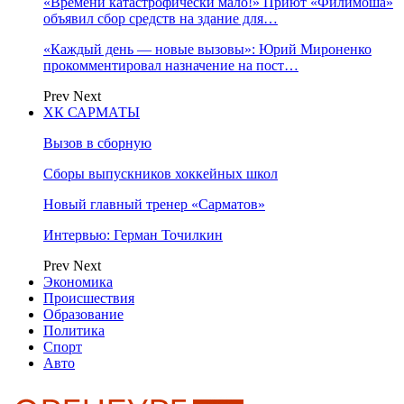
«Времени катастрофически мало!» Приют «Филимоша»
объявил сбор средств на здание для…
«Каждый день — новые вызовы»: Юрий Мироненко
прокомментировал назначение на пост…
Prev
Next
ХК САРМАТЫ
Вызов в сборную
Сборы выпускников хоккейных школ
Новый главный тренер «Сарматов»
Интервью: Герман Точилкин
Prev
Next
Экономика
Происшествия
Образование
Политика
Спорт
Авто