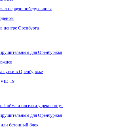
ржал первую победу с июля
рденом
 в центре Оренбурга
разрушительным для Оренбуржья
уржцев
за сутки в Оренбуржье
OVID-19
. Пойма и поселки у реки тонут
разрушительным для Оренбуржья
овили бетонный блок