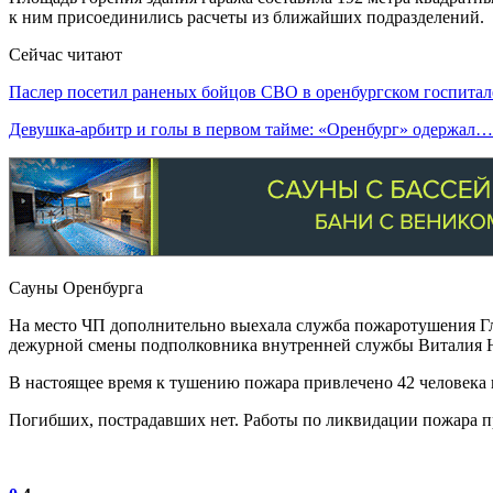
к ним присоединились расчеты из ближайших подразделений.
Сейчас читают
Паслер посетил раненых бойцов СВО в оренбургском госпитал
Девушка-арбитр и голы в первом тайме: «Оренбург» одержал…
Сауны Оренбурга
На место ЧП дополнительно выехала служба пожаротушения Гл
дежурной смены подполковника внутренней службы Виталия Н
В настоящее время к тушению пожара привлечено 42 человека 
Погибших, пострадавших нет. Работы по ликвидации пожара 