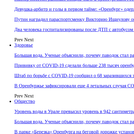
Девушка-арбитр и голы в первом тайме: «Оренбург» оде
Путин наградил параспортсменку Викторию Ищиулову о
Два человека госпитализированы после ДТП с автобусом
Prev
Next
Здоровье
Большая вода. Ученые объяснили, почему паводок стал 
Прививку от COVID-19 сделали больше 238 тысяч оренб
Штаб по борьбе с СOVID-19 сообщил о 68 заразившихся 
В Оренбуржье зафиксировали еще 4 летальных случая C
Prev
Next
Общество
Уровень воды в Урале превысил уровень в 942 сантиметра
Большая вода. Ученые объяснили, почему паводок стал 
В парке «Березка» Оренбурга на беговой дорожке устан