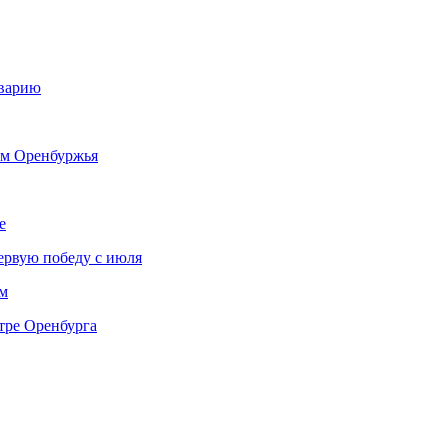
аварию
ям Оренбуржья
е
ервую победу с июля
м
тре Оренбурга