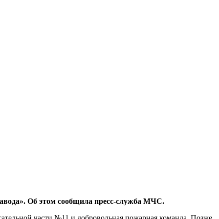
завода». Об этом сообщила пресс-служба МЧС.
сательной части №11 и добровольная пожарная команда. Позже