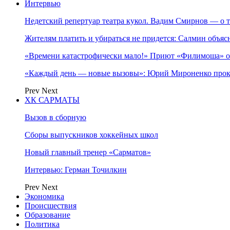
Интервью
Недетский репертуар театра кукол. Вадим Смирнов — о т
Жителям платить и убираться не придется: Салмин объя
«Времени катастрофически мало!» Приют «Филимоша» об
«Каждый день — новые вызовы»: Юрий Мироненко прок
Prev
Next
ХК САРМАТЫ
Вызов в сборную
Сборы выпускников хоккейных школ
Новый главный тренер «Сарматов»
Интервью: Герман Точилкин
Prev
Next
Экономика
Происшествия
Образование
Политика