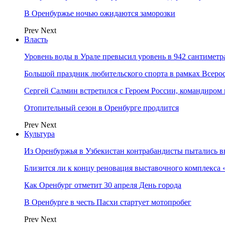
В Оренбуржье ночью ожидаются заморозки
Prev
Next
Власть
Уровень воды в Урале превысил уровень в 942 сантиметра
Большой праздник любительского спорта в рамках Всеро
Сергей Салмин встретился с Героем России, командиро
Отопительный сезон в Оренбурге продлится
Prev
Next
Культура
Из Оренбуржья в Узбекистан контрабандисты пытались в
Близится ли к концу реновация выставочного комплекса 
Как Оренбург отметит 30 апреля День города
В Оренбурге в честь Пасхи стартует мотопробег
Prev
Next