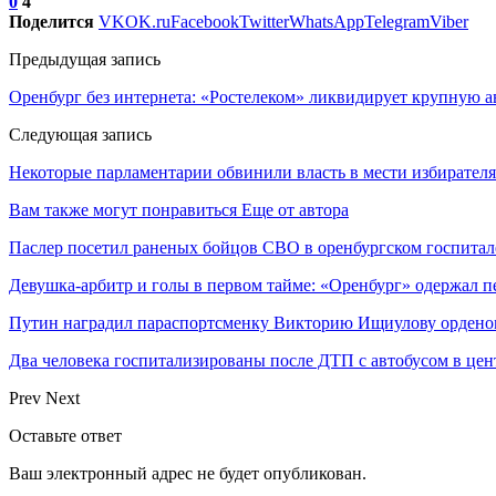
0
4
Поделится
VK
OK.ru
Facebook
Twitter
WhatsApp
Telegram
Viber
Предыдущая запись
Оренбург без интернета: «Ростелеком» ликвидирует крупную 
Следующая запись
Некоторые парламентарии обвинили власть в мести избирател
Вам также могут понравиться
Еще от автора
Паслер посетил раненых бойцов СВО в оренбургском госпитал
Девушка-арбитр и голы в первом тайме: «Оренбург» одержал п
Путин наградил параспортсменку Викторию Ищиулову ордено
Два человека госпитализированы после ДТП с автобусом в цен
Prev
Next
Оставьте ответ
Ваш электронный адрес не будет опубликован.