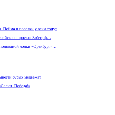
. Пойма и поселки у реки тонут
ссийского проекта Забег.рф…
м подводной лодки «Оренбург»…
ывезти бурых медвежат
«Салют, Победа!»