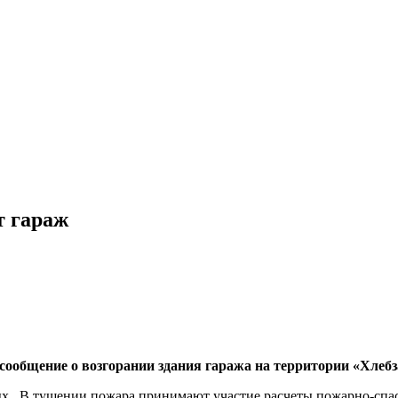
т гараж
 сообщение о возгорании здания гаража на территории «Хлеб
ных. В тушении пожара принимают участие расчеты пожарно-спа