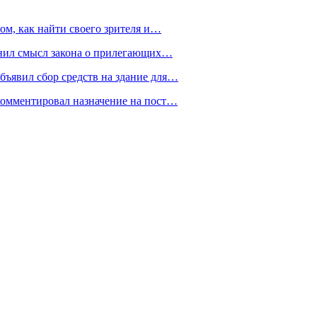
ом, как найти своего зрителя и…
снил смысл закона о прилегающих…
ъявил сбор средств на здание для…
омментировал назначение на пост…