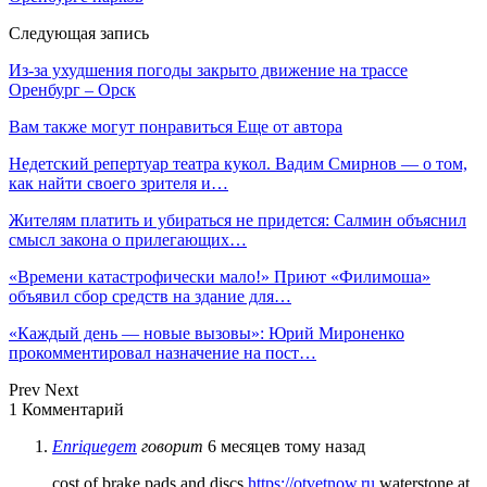
Следующая запись
Из-за ухудшения погоды закрыто движение на трассе
Оренбург – Орск
Вам также могут понравиться
Еще от автора
Недетский репертуар театра кукол. Вадим Смирнов — о том,
как найти своего зрителя и…
Жителям платить и убираться не придется: Салмин объяснил
смысл закона о прилегающих…
«Времени катастрофически мало!» Приют «Филимоша»
объявил сбор средств на здание для…
«Каждый день — новые вызовы»: Юрий Мироненко
прокомментировал назначение на пост…
Prev
Next
1 Комментарий
Enriquegem
говорит
6 месяцев тому назад
cost of brake pads and discs
https://otvetnow.ru
waterstone at