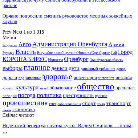
районе
Орчане попросили сменить руководство местных хоккейных
клубов
Prev
Next
1 из 1 315
Метки
Администрация Оренбурга
Авто
Армия
Абдулино
Власть
Город
Гай
Бузулук
Вступайте в сообщество «Новости Оренбурга»
КОРОНАВИРУС
Оренбург
Новости
Оренбургская область
главное
выборы
деньги
дети
диванный урбанист
донор
здоровье
дороги
инвестиции
история
еда
интернет
животные
общество
культура
образование
оренспас
конкурс
музей
погода
политика
преступность
паводок
прогноз
происшествия
спорт
транспорт
снег
соболезнования
театр
экономика
школа
Сейчас читают
Недетский репертуар театра кукол. Вадим Смирнов — о том,
…