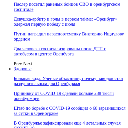
Паслер посетил раненых бойцов СВО в оренбургском
госпитале
Девушка-арбитр и голы в первом тайме: «Оренбург»
одержал первую победу с июля
Путин наградил параспортсменку Викторию Ищиулову
орденом
Два человека госпитализированы после ДТП с
автобусом в центре Оренбурга
Prev
Next
Здоровье
Большая вода. Ученые объяснили, почему паводок стал
разрушительным для Оренбуржья
Прививку от COVID-19 сделали больше 238 тысяч
оренбуржцев
Штаб по борьбе с СOVID-19 сообщил о 68 заразившихся
за сутки в Оренбуржье
В Оренбуржье зафиксировали еще 4 летальных случая