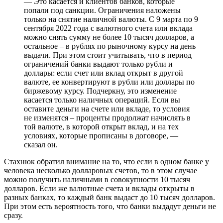
— Это касается и клиентов банков, которые
попали под санкции. Ограничения наложены
только на снятие наличной валюты. С 9 марта по 9
сентября 2022 года с валютного счета или вклада
можно снять сумму не более 10 тысяч долларов, а
остальное – в рублях по рыночному курсу на день
выдачи. При этом стоит учитывать, что в период
ограничений банки выдают только рубли и
доллары: если счет или вклад открыт в другой
валюте, ее конвертируют в рубли или доллары по
биржевому курсу. Подчеркну, это изменение
касается только наличных операций. Если вы
оставите деньги на счете или вкладе, то условия
не изменятся – проценты продолжат начислять в
той валюте, в которой открыт вклад, и на тех
условиях, которые прописаны в договоре, —
сказал он.
Стахнюк обратил внимание на то, что если в одном банке у
человека несколько долларовых счетов, то в этом случае
можно получить наличными в совокупности 10 тысяч
долларов. Если же валютные счета и вклады открыты в
разных банках, то каждый банк выдаст до 10 тысяч долларов.
При этом есть вероятность того, что банки выдадут деньги не
сразу.