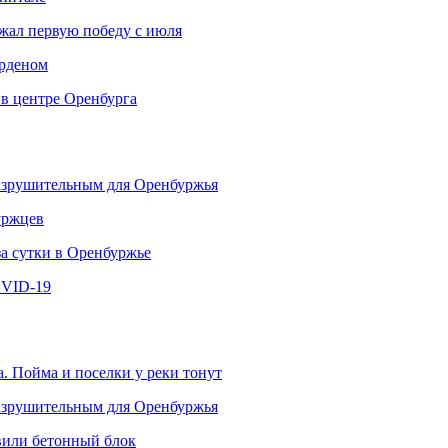
ржал первую победу с июля
рденом
 в центре Оренбурга
разрушительным для Оренбуржья
уржцев
за сутки в Оренбуржье
OVID-19
. Пойма и поселки у реки тонут
разрушительным для Оренбуржья
овили бетонный блок