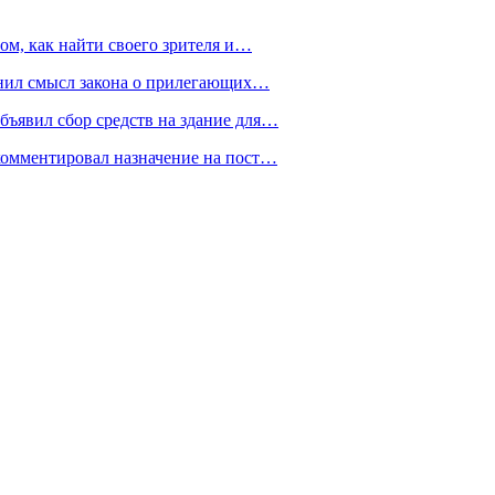
ом, как найти своего зрителя и…
снил смысл закона о прилегающих…
ъявил сбор средств на здание для…
омментировал назначение на пост…