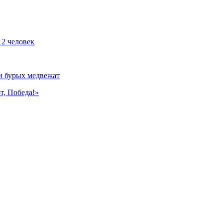
12 человек
и бурых медвежат
т, Победа!»