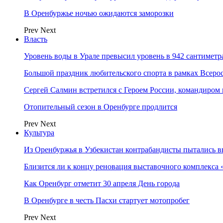
В Оренбуржье ночью ожидаются заморозки
Prev
Next
Власть
Уровень воды в Урале превысил уровень в 942 сантиметра
Большой праздник любительского спорта в рамках Всеро
Сергей Салмин встретился с Героем России, командиро
Отопительный сезон в Оренбурге продлится
Prev
Next
Культура
Из Оренбуржья в Узбекистан контрабандисты пытались в
Близится ли к концу реновация выставочного комплекса 
Как Оренбург отметит 30 апреля День города
В Оренбурге в честь Пасхи стартует мотопробег
Prev
Next