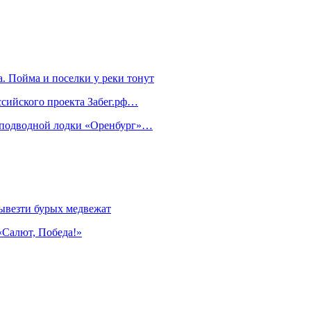
. Пойма и поселки у реки тонут
ссийского проекта Забег.рф…
м подводной лодки «Оренбург»…
ывезти бурых медвежат
«Салют, Победа!»