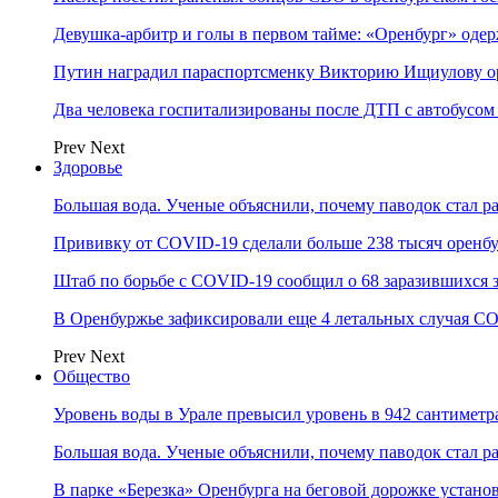
Девушка-арбитр и голы в первом тайме: «Оренбург» оде
Путин наградил параспортсменку Викторию Ищиулову о
Два человека госпитализированы после ДТП с автобусом
Prev
Next
Здоровье
Большая вода. Ученые объяснили, почему паводок стал 
Прививку от COVID-19 сделали больше 238 тысяч оренб
Штаб по борьбе с СOVID-19 сообщил о 68 заразившихся 
В Оренбуржье зафиксировали еще 4 летальных случая C
Prev
Next
Общество
Уровень воды в Урале превысил уровень в 942 сантиметра
Большая вода. Ученые объяснили, почему паводок стал 
В парке «Березка» Оренбурга на беговой дорожке устан