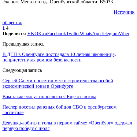
Экспо». Место стенда Оренбургской области: B5033.
Источник
общество
1
4
Поделится
VK
OK.ru
Facebook
Twitter
WhatsApp
Telegram
Viber
Предыдущая запись
В ДТП в Оренбурге пострадала 10-летняя школьница,
непристегнутая ремнем безопасности
Следующая запись
Сергей Салмин посетил место строительства особой
экономической зоны в Оренбурге
Вам также могут понравиться
Еще от автора
Паслер посетил раненых бойцов СВО в оренбургском
госпитале
Девушка-арбитр и голы в первом тайме: «Оренбург» одержал
первую победу с июля