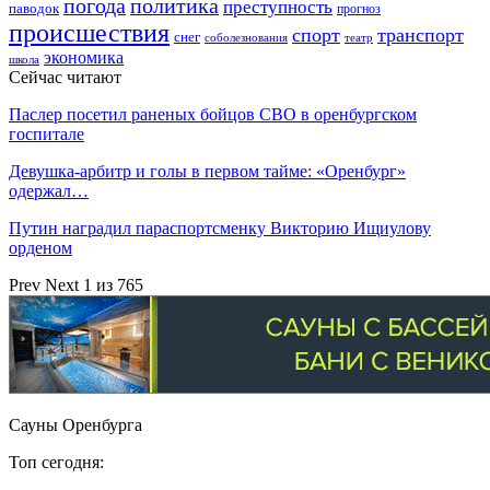
погода
политика
преступность
паводок
прогноз
происшествия
спорт
транспорт
снег
соболезнования
театр
экономика
школа
Сейчас читают
Паслер посетил раненых бойцов СВО в оренбургском
госпитале
Девушка-арбитр и голы в первом тайме: «Оренбург»
одержал…
Путин наградил параспортсменку Викторию Ищиулову
орденом
Prev
Next
1 из 765
Сауны Оренбурга
Топ сегодня: