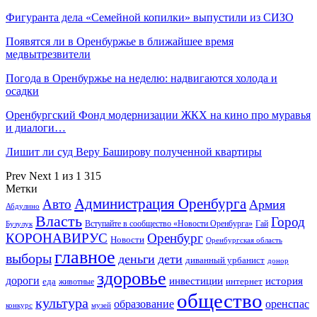
Фигуранта дела «Семейной копилки» выпустили из СИЗО
Появятся ли в Оренбуржье в ближайшее время
медвытрезвители
Погода в Оренбуржье на неделю: надвигаются холода и
осадки
Оренбургский Фонд модернизации ЖКХ на кино про муравья
и диалоги…
Лишит ли суд Веру Баширову полученной квартиры
Prev
Next
1 из 1 315
Метки
Администрация Оренбурга
Авто
Армия
Абдулино
Власть
Город
Гай
Бузулук
Вступайте в сообщество «Новости Оренбурга»
КОРОНАВИРУС
Оренбург
Новости
Оренбургская область
главное
выборы
деньги
дети
диванный урбанист
донор
здоровье
дороги
инвестиции
история
еда
интернет
животные
общество
культура
образование
оренспас
конкурс
музей