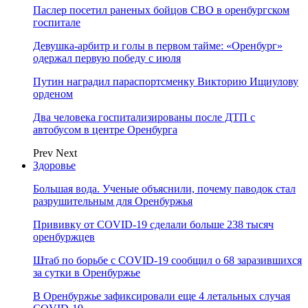
Паслер посетил раненых бойцов СВО в оренбургском
госпитале
Девушка-арбитр и голы в первом тайме: «Оренбург»
одержал первую победу с июля
Путин наградил параспортсменку Викторию Ищиулову
орденом
Два человека госпитализированы после ДТП с
автобусом в центре Оренбурга
Prev
Next
Здоровье
Большая вода. Ученые объяснили, почему паводок стал
разрушительным для Оренбуржья
Прививку от COVID-19 сделали больше 238 тысяч
оренбуржцев
Штаб по борьбе с СOVID-19 сообщил о 68 заразившихся
за сутки в Оренбуржье
В Оренбуржье зафиксировали еще 4 летальных случая