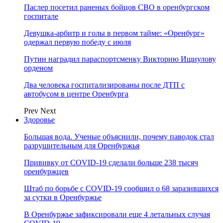
Паслер посетил раненых бойцов СВО в оренбургском
госпитале
Девушка-арбитр и голы в первом тайме: «Оренбург»
одержал первую победу с июля
Путин наградил параспортсменку Викторию Ищиулову
орденом
Два человека госпитализированы после ДТП с
автобусом в центре Оренбурга
Prev
Next
Здоровье
Большая вода. Ученые объяснили, почему паводок стал
разрушительным для Оренбуржья
Прививку от COVID-19 сделали больше 238 тысяч
оренбуржцев
Штаб по борьбе с СOVID-19 сообщил о 68 заразившихся
за сутки в Оренбуржье
В Оренбуржье зафиксировали еще 4 летальных случая