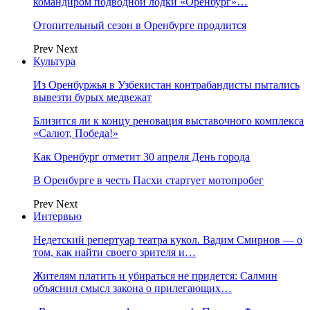
командиром подводной лодки «Оренбург»…
Отопительный сезон в Оренбурге продлится
Prev
Next
Культура
Из Оренбуржья в Узбекистан контрабандисты пытались
вывезти бурых медвежат
Близится ли к концу реновация выставочного комплекса
«Салют, Победа!»
Как Оренбург отметит 30 апреля День города
В Оренбурге в честь Пасхи стартует мотопробег
Prev
Next
Интервью
Недетский репертуар театра кукол. Вадим Смирнов — о
том, как найти своего зрителя и…
Жителям платить и убираться не придется: Салмин
объяснил смысл закона о прилегающих…