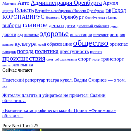
Администрация Оренбурга
Авто
Армия
Абдулино
Власть
Город
Гай
Бузулук
Вступайте в сообщество «Новости Оренбурга»
КОРОНАВИРУС
Оренбург
Новости
Оренбургская область
главное
выборы
деньги
дети
диванный урбанист
донор
здоровье
дороги
инвестиции
история
еда
интернет
животные
общество
культура
образование
оренспас
конкурс
музей
погода
политика
преступность
паводок
прогноз
происшествия
спорт
транспорт
снег
соболезнования
театр
экономика
школа
Сейчас читают
Недетский репертуар театра кукол. Вадим Смирнов — о том,
…
Жителям платить и убираться не придется: Салмин
объяснил…
«Времени катастрофически мало!» Приют «Филимоша»
объявил…
Prev
Next
1 из 225