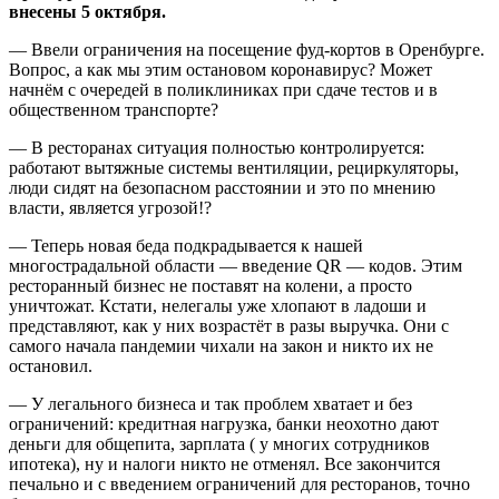
внесены 5 октября.
— Ввели ограничения на посещение фуд-кортов в Оренбурге.
Вопрос, а как мы этим остановом коронавирус? Может
начнём с очередей в поликлиниках при сдаче тестов и в
общественном транспорте?
— В ресторанах ситуация полностью контролируется:
работают вытяжные системы вентиляции, рециркуляторы,
люди сидят на безопасном расстоянии и это по мнению
власти, является угрозой!?
— Теперь новая беда подкрадывается к нашей
многострадальной области — введение QR — кодов. Этим
ресторанный бизнес не поставят на колени, а просто
уничтожат. Кстати, нелегалы уже хлопают в ладоши и
представляют, как у них возрастёт в разы выручка. Они с
самого начала пандемии чихали на закон и никто их не
остановил.
— У легального бизнеса и так проблем хватает и без
ограничений: кредитная нагрузка, банки неохотно дают
деньги для общепита, зарплата ( у многих сотрудников
ипотека), ну и налоги никто не отменял. Все закончится
печально и с введением ограничений для ресторанов, точно