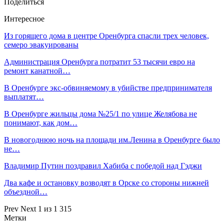
Поделиться
Интересное
Из горящего дома в центре Оренбурга спасли трех человек,
семеро эвакуированы
Администрация Оренбурга потратит 53 тысячи евро на
ремонт канатной…
В Оренбурге экс-обвиняемому в убийстве предпринимателя
выплатят…
В Оренбурге жильцы дома №25/1 по улице Желябова не
понимают, как дом…
В новогоднюю ночь на площади им.Ленина в Оренбурге было
не…
Владимир Путин поздравил Хабиба с победой над Гэджи
Два кафе и остановку возводят в Орске со стороны нижней
объездной…
Prev
Next
1 из 1 315
Метки