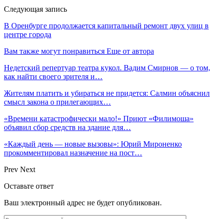
Следующая запись
В Оренбурге продолжается капитальный ремонт двух улиц в
центре города
Вам также могут понравиться
Еще от автора
Недетский репертуар театра кукол. Вадим Смирнов — о том,
как найти своего зрителя и…
Жителям платить и убираться не придется: Салмин объяснил
смысл закона о прилегающих…
«Времени катастрофически мало!» Приют «Филимоша»
объявил сбор средств на здание для…
«Каждый день — новые вызовы»: Юрий Мироненко
прокомментировал назначение на пост…
Prev
Next
Оставьте ответ
Ваш электронный адрес не будет опубликован.