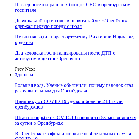
Паслер посетил раненых бойцов СВО в оренбургском
госпитале
Девушка-арбитр и голы в первом тайме: «Оренбург»
одержал первую победу с июля
Путин наградил параспортсменку Викторию Ищиулову
орденом
Два человека госпитализированы после ДТП с
автобусом в центре Оренбурга
Prev
Next
Здоровье
Большая вода. Ученые объяснили, почему паводок стал
разрушительным для Оренбуржья
Прививку от COVID-19 сделали больше 238 тысяч
оренбуржцев
Штаб по борьбе с СOVID-19 сообщил о 68 заразившихся
за сутки в Оренбуржье
В Оренбуржье зафиксировали еще 4 летальных случая