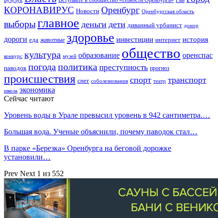
Вступайте в сообщество «Новости Оренбурга»
КОРОНАВИРУС
Оренбург
Новости
Оренбургская область
главное
выборы
деньги
дети
диванный урбанист
донор
здоровье
дороги
инвестиции
история
еда
интернет
животные
общество
культура
образование
оренспас
конкурс
музей
погода
политика
преступность
паводок
прогноз
происшествия
спорт
транспорт
снег
соболезнования
театр
экономика
школа
Сейчас читают
Уровень воды в Урале превысил уровень в 942 сантиметра.…
Большая вода. Ученые объяснили, почему паводок стал…
В парке «Березка» Оренбурга на беговой дорожке
установили…
Prev
Next
1 из 552