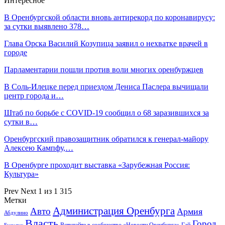
Интересное
В Оренбургской области вновь антирекорд по коронавирусу:
за сутки выявлено 378…
Глава Орска Василий Козупица заявил о нехватке врачей в
городе
Парламентарии пошли против воли многих оренбуржцев
В Соль-Илецке перед приездом Дениса Паслера вычищали
центр города и…
Штаб по борьбе с СOVID-19 сообщил о 68 заразившихся за
сутки в…
Оренбургский правозащитник обратился к генерал-майору
Алексею Кампфу,…
В Оренбурге проходит выставка «Зарубежная Россия:
Культура»
Prev
Next
1 из 1 315
Метки
Администрация Оренбурга
Авто
Армия
Абдулино
Власть
Город
Гай
Бузулук