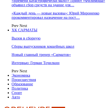
«Времени катастрофически мало!» Приют «Филимоша»
объявил сбор средств на здание для…
«Каждый день — новые вызовы»: Юрий Мироненко
прокомментировал назначение на пост…
Prev
Next
ХК САРМАТЫ
Вызов в сборную
Сборы выпускников хоккейных школ
Новый главный тренер «Сарматов»
Интервью: Герман Точилкин
Prev
Next
Экономика
Происшествия
Образование
Политика
Спорт
Авто