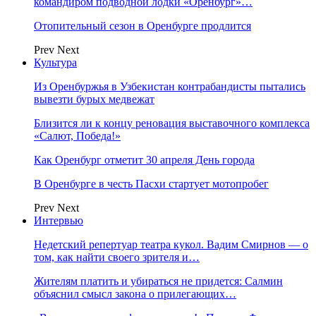
командиром подводной лодки «Оренбург»…
Отопительный сезон в Оренбурге продлится
Prev
Next
Культура
Из Оренбуржья в Узбекистан контрабандисты пытались
вывезти бурых медвежат
Близится ли к концу реновация выставочного комплекса
«Салют, Победа!»
Как Оренбург отметит 30 апреля День города
В Оренбурге в честь Пасхи стартует мотопробег
Prev
Next
Интервью
Недетский репертуар театра кукол. Вадим Смирнов — о
том, как найти своего зрителя и…
Жителям платить и убираться не придется: Салмин
объяснил смысл закона о прилегающих…