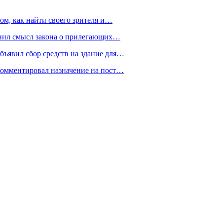
ом, как найти своего зрителя и…
снил смысл закона о прилегающих…
ъявил сбор средств на здание для…
омментировал назначение на пост…