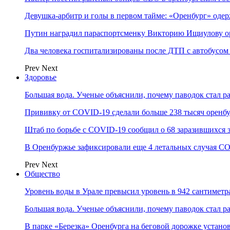
Девушка-арбитр и голы в первом тайме: «Оренбург» оде
Путин наградил параспортсменку Викторию Ищиулову о
Два человека госпитализированы после ДТП с автобусом
Prev
Next
Здоровье
Большая вода. Ученые объяснили, почему паводок стал 
Прививку от COVID-19 сделали больше 238 тысяч оренб
Штаб по борьбе с СOVID-19 сообщил о 68 заразившихся 
В Оренбуржье зафиксировали еще 4 летальных случая C
Prev
Next
Общество
Уровень воды в Урале превысил уровень в 942 сантиметра
Большая вода. Ученые объяснили, почему паводок стал 
В парке «Березка» Оренбурга на беговой дорожке устан