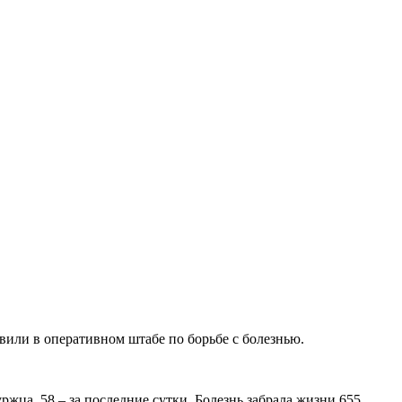
вили в оперативном штабе по борьбе с болезнью.
ржца, 58 – за последние сутки. Болезнь забрала жизни 655