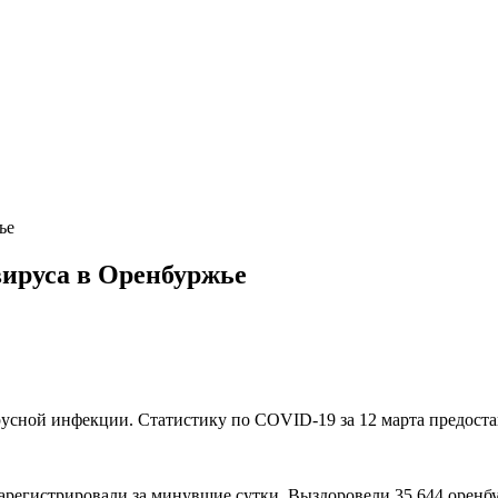
ье
вируса в Оренбуржье
русной инфекции. Статистику по COVID-19 за 12 марта предоста
зарегистрировали за минувшие сутки. Выздоровели 35 644 оренбу