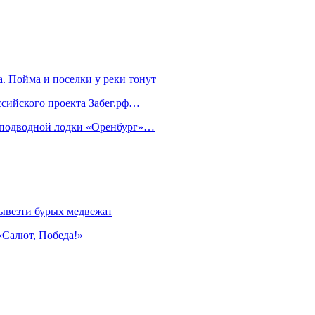
. Пойма и поселки у реки тонут
ссийского проекта Забег.рф…
м подводной лодки «Оренбург»…
ывезти бурых медвежат
«Салют, Победа!»