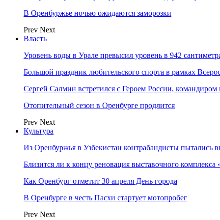
В Оренбуржье ночью ожидаются заморозки
Prev
Next
Власть
Уровень воды в Урале превысил уровень в 942 сантиметра
Большой праздник любительского спорта в рамках Всеро
Сергей Салмин встретился с Героем России, командиро
Отопительный сезон в Оренбурге продлится
Prev
Next
Культура
Из Оренбуржья в Узбекистан контрабандисты пытались в
Близится ли к концу реновация выставочного комплекса 
Как Оренбург отметит 30 апреля День города
В Оренбурге в честь Пасхи стартует мотопробег
Prev
Next