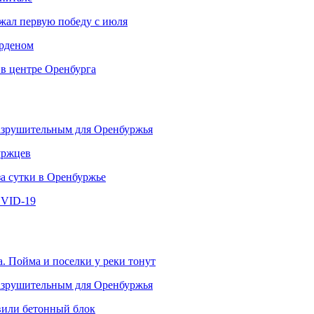
ржал первую победу с июля
рденом
 в центре Оренбурга
разрушительным для Оренбуржья
уржцев
за сутки в Оренбуржье
OVID-19
. Пойма и поселки у реки тонут
разрушительным для Оренбуржья
овили бетонный блок