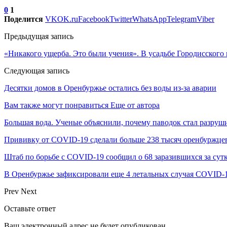
0
1
Поделится
VK
OK.ru
Facebook
Twitter
WhatsApp
Telegram
Viber
Предыдущая запись
«Никакого ущерба. Это были учения». В усадьбе Городисског
Следующая запись
Десятки домов в Оренбуржье остались без воды из-за аварии
Вам также могут понравиться
Еще от автора
Большая вода. Ученые объяснили, почему паводок стал разру
Прививку от COVID-19 сделали больше 238 тысяч оренбуржце
Штаб по борьбе с СOVID-19 сообщил о 68 заразившихся за сут
В Оренбуржье зафиксировали еще 4 летальных случая COVID-
Prev
Next
Оставьте ответ
Ваш электронный адрес не будет опубликован.