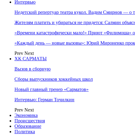
Интервью
Недетский репертуар театра кукол. Вадим Смирнов — о т
Жителям платить и убираться не придется: Салмин объя
«Времени катастрофически мало!» Приют «Филимоша» об
«Каждый день — новые вызовы»: Юрий Мироненко прок
Prev
Next
ХК САРМАТЫ
Вызов в сборную
Сборы выпускников хоккейных школ
Новый главный тренер «Сарматов»
Интервью: Герман Точилкин
Prev
Next
Экономика
Происшествия
Образование
Политика