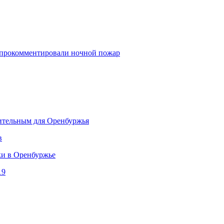
о прокомментировали ночной пожар
шительным для Оренбуржья
в
ки в Оренбуржье
19