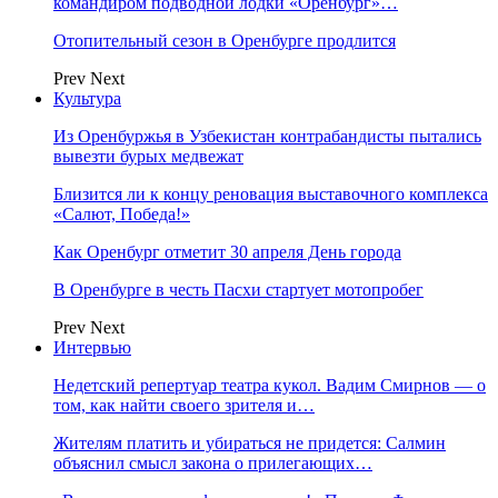
командиром подводной лодки «Оренбург»…
Отопительный сезон в Оренбурге продлится
Prev
Next
Культура
Из Оренбуржья в Узбекистан контрабандисты пытались
вывезти бурых медвежат
Близится ли к концу реновация выставочного комплекса
«Салют, Победа!»
Как Оренбург отметит 30 апреля День города
В Оренбурге в честь Пасхи стартует мотопробег
Prev
Next
Интервью
Недетский репертуар театра кукол. Вадим Смирнов — о
том, как найти своего зрителя и…
Жителям платить и убираться не придется: Салмин
объяснил смысл закона о прилегающих…