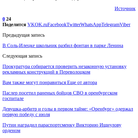
Источник
0
24
Поделится
VK
OK.ru
Facebook
Twitter
WhatsApp
Telegram
Viber
Предыдущая запись
В Соль-Илецке школьник разбил фонтан в парке Ленина
Следующая запись
Прокуратура собирается проверить незаконную установку
рекламных конструкций в Переволоцком
Вам также могут понравиться
Еще от автора
Паслер посетил раненых бойцов СВО в оренбургском
госпитале
Девушка-арбитр и голы в первом тайме: «Оренбург» одержал
первую победу с июля
Путин наградил параспортсменку Викторию Ищиулову
орденом