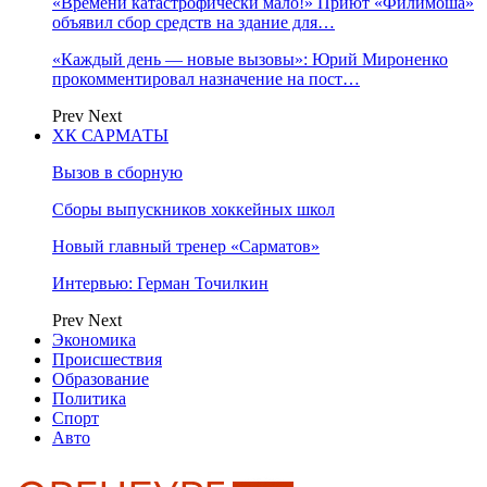
«Времени катастрофически мало!» Приют «Филимоша»
объявил сбор средств на здание для…
«Каждый день — новые вызовы»: Юрий Мироненко
прокомментировал назначение на пост…
Prev
Next
ХК САРМАТЫ
Вызов в сборную
Сборы выпускников хоккейных школ
Новый главный тренер «Сарматов»
Интервью: Герман Точилкин
Prev
Next
Экономика
Происшествия
Образование
Политика
Спорт
Авто