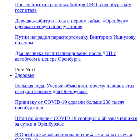
Паслер посетил раненых бойцов СВО в оренбургском
госпитале
Девушка-арбитр и голы в первом тайме: «Оренбург»
одержал первую победу с июля
Путин наградил параспортсменку Викторию Ищиулову
орденом
Два человека госпитализированы после ДТП с
автобусом в центре Оренбурга
Prev
Next
Здоровье
Большая вода. Ученые объяснили, почему паводок стал
разрушительным для Оренбуржья
Прививку от COVID-19 сделали больше 238 тысяч
оренбуржцев
Штаб по борьбе с СOVID-19 сообщил о 68 заразившихся
за сутки в Оренбуржье
В Оренбуржье зафиксировали еще 4 летальных случая