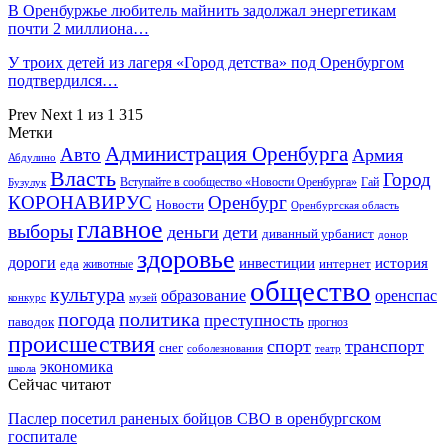
В Оренбуржье любитель майнить задолжал энергетикам
почти 2 миллиона…
У троих детей из лагеря «Город детства» под Оренбургом
подтвердился…
Prev
Next
1 из 1 315
Метки
Администрация Оренбурга
Авто
Армия
Абдулино
Власть
Город
Гай
Бузулук
Вступайте в сообщество «Новости Оренбурга»
КОРОНАВИРУС
Оренбург
Новости
Оренбургская область
главное
выборы
деньги
дети
диванный урбанист
донор
здоровье
дороги
инвестиции
история
еда
интернет
животные
общество
культура
образование
оренспас
конкурс
музей
погода
политика
преступность
паводок
прогноз
происшествия
спорт
транспорт
снег
соболезнования
театр
экономика
школа
Сейчас читают
Паслер посетил раненых бойцов СВО в оренбургском
госпитале