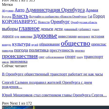
Prev
Next
1 из 1 315
Метки
Администрация Оренбурга
Авто
Армия
Абдулино
Власть
Город
Гай
Бузулук
Вступайте в сообщество «Новости Оренбурга»
КОРОНАВИРУС
Оренбург
Новости
Оренбургская область
главное
выборы
деньги
дети
диванный урбанист
донор
здоровье
дороги
инвестиции
история
еда
интернет
животные
общество
культура
образование
оренспас
конкурс
музей
погода
политика
преступность
паводок
прогноз
происшествия
спорт
транспорт
снег
соболезнования
театр
экономика
школа
Сейчас читают
В Оренбурге общественный транспорт работает не как часы
Сергей Салмин поздравил жителей Оренбурга с днем
рождения…
Юрий Мищеряков стал советником главы Оренбурга Сергея…
Prev
Next
1 из 172