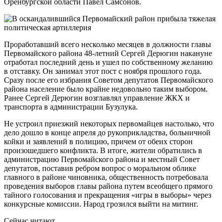
Оренбургской области Павел Самсонов.
Проработавший всего несколько месяцев в должности главы
Первомайского района 48-летний Сергей Дерюгин накануне
отработал последний день и ушел по собственному желанию
в отставку. Он занимал этот пост с ноября прошлого года.
Сразу после его избрания Советом депутатов Первомайского
района население было крайне недовольно таким выбором.
Ранее Сергей Дерюгин возглавлял управление ЖКХ и
транспорта в администрации Бузулука.
Не устроил приезжий некоторых первомайцев настолько, что
дело дошло в конце апреля до рукоприкладства, больничной
койки и заявлений в полицию, причем от обеих сторон
произошедшего конфликта. В итоге, жители обратились в
администрацию Первомайского района и местный Совет
депутатов, поставив ребром вопрос о моральном облике
главного в районе чиновника, общественность потребовала
проведения выборов главы района путем всеобщего прямого
тайного голосования и прекращения «игры в выборы» через
конкурсные комиссии. Народ грозился выйти на митинг.
Сейчас читают