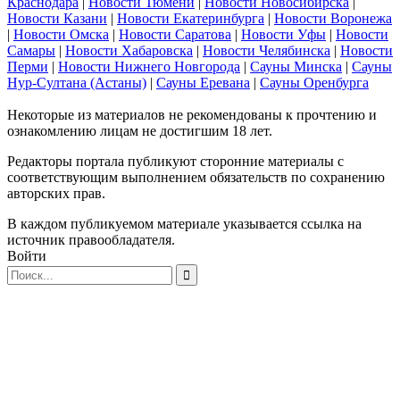
Краснодара
|
Новости Тюмени
|
Новости Новосибирска
|
Новости Казани
|
Новости Екатеринбурга
|
Новости Воронежа
|
Новости Омска
|
Новости Саратова
|
Новости Уфы
|
Новости
Самары
|
Новости Хабаровска
|
Новости Челябинска
|
Новости
Перми
|
Новости Нижнего Новгорода
|
Сауны Минска
|
Сауны
Нур-Султана (Астаны)
|
Сауны Еревана
|
Сауны Оренбурга
Некоторые из материалов не рекомендованы к прочтению и
ознакомлению лицам не достигшим 18 лет.
Редакторы портала публикуют сторонние материалы с
соответствующим выполнением обязательств по сохранению
авторских прав.
В каждом публикуемом материале указывается ссылка на
источник правообладателя.
Войти