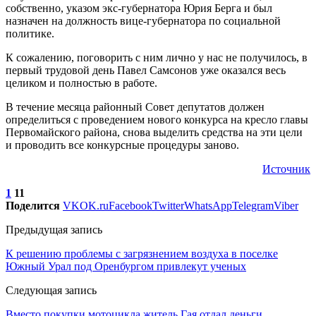
собственно, указом экс-губернатора Юрия Берга и был
назначен на должность вице-губернатора по социальной
политике.
К сожалению, поговорить с ним лично у нас не получилось, в
первый трудовой день Павел Самсонов уже оказался весь
целиком и полностью в работе.
В течение месяца районный Совет депутатов должен
определиться с проведением нового конкурса на кресло главы
Первомайского района, снова выделить средства на эти цели
и проводить все конкурсные процедуры заново.
Источник
1
11
Поделится
VK
OK.ru
Facebook
Twitter
WhatsApp
Telegram
Viber
Предыдущая запись
К решению проблемы с загрязнением воздуха в поселке
Южный Урал под Оренбургом привлекут ученых
Следующая запись
Вместо покупки мотоцикла житель Гая отдал деньги