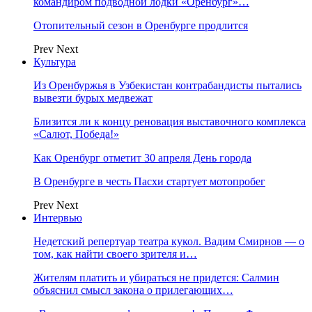
командиром подводной лодки «Оренбург»…
Отопительный сезон в Оренбурге продлится
Prev
Next
Культура
Из Оренбуржья в Узбекистан контрабандисты пытались
вывезти бурых медвежат
Близится ли к концу реновация выставочного комплекса
«Салют, Победа!»
Как Оренбург отметит 30 апреля День города
В Оренбурге в честь Пасхи стартует мотопробег
Prev
Next
Интервью
Недетский репертуар театра кукол. Вадим Смирнов — о
том, как найти своего зрителя и…
Жителям платить и убираться не придется: Салмин
объяснил смысл закона о прилегающих…