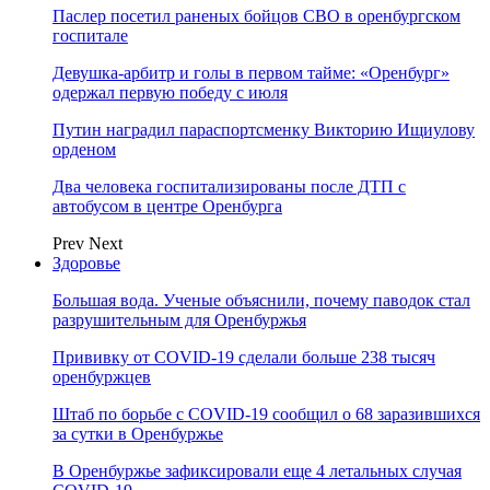
Паслер посетил раненых бойцов СВО в оренбургском
госпитале
Девушка-арбитр и голы в первом тайме: «Оренбург»
одержал первую победу с июля
Путин наградил параспортсменку Викторию Ищиулову
орденом
Два человека госпитализированы после ДТП с
автобусом в центре Оренбурга
Prev
Next
Здоровье
Большая вода. Ученые объяснили, почему паводок стал
разрушительным для Оренбуржья
Прививку от COVID-19 сделали больше 238 тысяч
оренбуржцев
Штаб по борьбе с СOVID-19 сообщил о 68 заразившихся
за сутки в Оренбуржье
В Оренбуржье зафиксировали еще 4 летальных случая