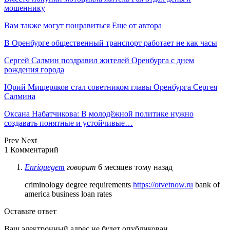
мошеннику
Вам также могут понравиться
Еще от автора
В Оренбурге общественный транспорт работает не как часы
Сергей Салмин поздравил жителей Оренбурга с днем
рождения города
Юрий Мищеряков стал советником главы Оренбурга Сергея
Салмина
Оксана Набатчикова: В молодёжной политике нужно
создавать понятные и устойчивые…
Prev
Next
1 Комментарий
Enriquegem
говорит
6 месяцев тому назад
criminology degree requirements
https://otvetnow.ru
bank of
america business loan rates
Оставьте ответ
Ваш электронный адрес не будет опубликован.