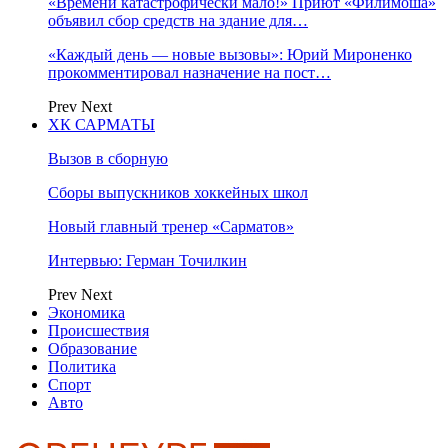
«Времени катастрофически мало!» Приют «Филимоша»
объявил сбор средств на здание для…
«Каждый день — новые вызовы»: Юрий Мироненко
прокомментировал назначение на пост…
Prev
Next
ХК САРМАТЫ
Вызов в сборную
Сборы выпускников хоккейных школ
Новый главный тренер «Сарматов»
Интервью: Герман Точилкин
Prev
Next
Экономика
Происшествия
Образование
Политика
Спорт
Авто