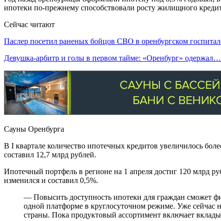
ипотеки по-прежнему способствовали росту жилищного креди
Сейчас читают
Паслер посетил раненых бойцов СВО в оренбургском госпитал
Девушка-арбитр и голы в первом тайме: «Оренбург» одержал…
Сауны Оренбурга
В I квартале количество ипотечных кредитов увеличилось более
составил 12,7 млрд рублей.
Ипотечный портфель в регионе на 1 апреля достиг 120 млрд р
изменился и составил 0,5%.
— Повысить доступность ипотеки для граждан сможет ф
одной платформе в круглосуточном режиме. Уже сейчас 
страны. Пока продуктовый ассортимент включает вклад