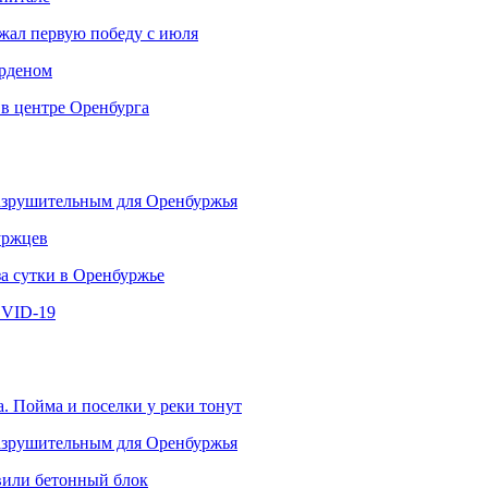
ржал первую победу с июля
рденом
 в центре Оренбурга
разрушительным для Оренбуржья
уржцев
за сутки в Оренбуржье
OVID-19
. Пойма и поселки у реки тонут
разрушительным для Оренбуржья
овили бетонный блок