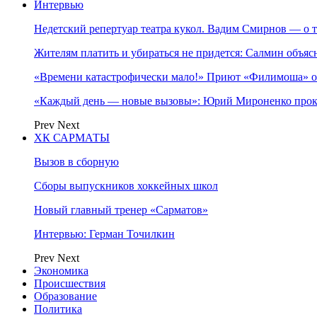
Интервью
Недетский репертуар театра кукол. Вадим Смирнов — о т
Жителям платить и убираться не придется: Салмин объя
«Времени катастрофически мало!» Приют «Филимоша» об
«Каждый день — новые вызовы»: Юрий Мироненко прок
Prev
Next
ХК САРМАТЫ
Вызов в сборную
Сборы выпускников хоккейных школ
Новый главный тренер «Сарматов»
Интервью: Герман Точилкин
Prev
Next
Экономика
Происшествия
Образование
Политика