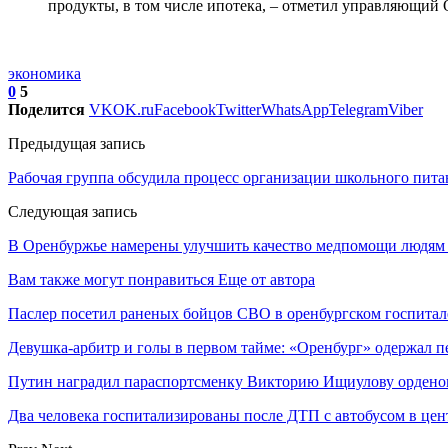
продукты, в том числе ипотека, – отметил управляющий
экономика
0
5
Поделится
VK
OK.ru
Facebook
Twitter
WhatsApp
Telegram
Viber
Предыдущая запись
Рабочая группа обсудила процесс организации школьного пита
Следующая запись
В Оренбуржье намерены улучшить качество медпомощи людям 
Вам также могут понравиться
Еще от автора
Паслер посетил раненых бойцов СВО в оренбургском госпитал
Девушка-арбитр и голы в первом тайме: «Оренбург» одержал п
Путин наградил параспортсменку Викторию Ищиулову ордено
Два человека госпитализированы после ДТП с автобусом в цен