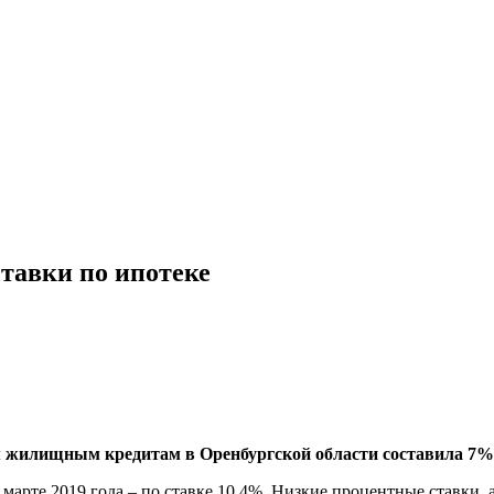
тавки по ипотеке
м жилищным кредитам в Оренбургской области составила 7%, 
марте 2019 года – по ставке 10,4%. Низкие процентные ставки,