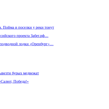
. Пойма и поселки у реки тонут
ссийского проекта Забег.рф…
м подводной лодки «Оренбург»…
ывезти бурых медвежат
«Салют, Победа!»