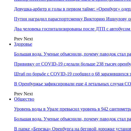
Девушка-арбитр и голы в первом тайме: «Оренбург» оде
Путин наградил параспортсменку Викторию Ищиулову о
Два человека госпитализированы после ДТП с автобусом
Prev
Next
Здоровье
Большая вода. Ученые объяснили, почему паводок стал 
Прививку от COVID-19 сделали больше 238 тысяч оренб
Штаб по борьбе с СOVID-19 сообщил о 68 заразившихся 
В Оренбуржье зафиксировали еще 4 летальных случая C
Prev
Next
Общество
Уровень воды в Урале превысил уровень в 942 сантиметра
Большая вода. Ученые объяснили, почему паводок стал 
В парке «Березка» Оренбурга на беговой дорожке устан