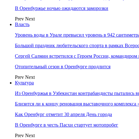
В Оренбуржье ночью ожидаются заморозки
Prev
Next
Власть
Уровень воды в Урале превысил уровень в 942 сантиметра
Большой праздник любительского спорта в рамках Всеро
Сергей Салмин встретился с Героем России, командиро
Отопительный сезон в Оренбурге продлится
Prev
Next
Культура
Из Оренбуржья в Узбекистан контрабандисты пытались в
Близится ли к концу реновация выставочного комплекса 
Как Оренбург отметит 30 апреля День города
В Оренбурге в честь Пасхи стартует мотопробег
Prev
Next