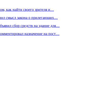
ом, как найти своего зрителя и…
снил смысл закона о прилегающих…
ъявил сбор средств на здание для…
омментировал назначение на пост…