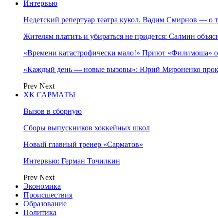
Интервью
Недетский репертуар театра кукол. Вадим Смирнов — о т
Жителям платить и убираться не придется: Салмин объя
«Времени катастрофически мало!» Приют «Филимоша» об
«Каждый день — новые вызовы»: Юрий Мироненко прок
Prev
Next
ХК САРМАТЫ
Вызов в сборную
Сборы выпускников хоккейных школ
Новый главный тренер «Сарматов»
Интервью: Герман Точилкин
Prev
Next
Экономика
Происшествия
Образование
Политика