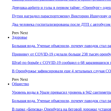
Девушка-арбитр и голы в первом тайме: «Оренбург» оде
Путин наградил параспортсменку Викторию Ищиулову о
Два человека госпитализированы после ДТП с автобусом
Prev
Next
Здоровье
Большая вода. Ученые объяснили, почему паводок стал 
Прививку от COVID-19 сделали больше 238 тысяч оренб
Штаб по борьбе с СOVID-19 сообщил о 68 заразившихся 
В Оренбуржье зафиксировали еще 4 летальных случая C
Prev
Next
Общество
Уровень воды в Урале превысил уровень в 942 сантиметра
Большая вода. Ученые объяснили, почему паводок стал 
В парке «Березка» Оренбурга на беговой дорожке устан