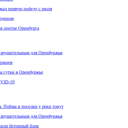
ржал первую победу с июля
рденом
 в центре Оренбурга
разрушительным для Оренбуржья
уржцев
за сутки в Оренбуржье
OVID-19
. Пойма и поселки у реки тонут
разрушительным для Оренбуржья
овили бетонный блок