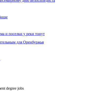
й Всемирному дню велосипедиста
тбище
ма и поселки у реки тонут
шительным для Оренбуржья
и
ent degree jobs