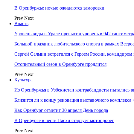
В Оренбуржье ночью ожидаются заморозки
Prev
Next
Власть
Уровень воды в Урале превысил уровень в 942 сантиметра
Большой праздник любительского спорта в рамках Всеро
Сергей Салмин встретился с Героем России, командиро
Отопительный сезон в Оренбурге продлится
Prev
Next
Культура
Из Оренбуржья в Узбекистан контрабандисты пытались в
Близится ли к концу реновация выставочного комплекса 
Как Оренбург отметит 30 апреля День города
В Оренбурге в честь Пасхи стартует мотопробег
Prev
Next