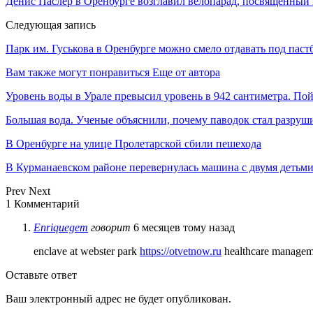
Денис Паслер в Оренбурге возглавил велопарад, посвященны
Следующая запись
Парк им. Гуськова в Оренбурге можно смело отдавать под пас
Вам также могут понравиться
Еще от автора
Уровень воды в Урале превысил уровень в 942 сантиметра. Пой
Большая вода. Ученые объяснили, почему паводок стал разру
В Оренбурге на улице Пролетарской сбили пешехода
В Курманаевском районе перевернулась машина с двумя детьм
Prev
Next
1 Комментарий
Enriquegem
говорит
6 месяцев тому назад
enclave at webster park
https://otvetnow.ru
healthcare managem
Оставьте ответ
Ваш электронный адрес не будет опубликован.