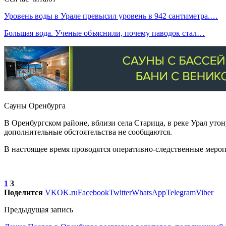
Уровень воды в Урале превысил уровень в 942 сантиметра.…
Большая вода. Ученые объяснили, почему паводок стал…
Сауны Оренбурга
В Оренбургском районе, вблизи села Старица, в реке Урал уто
дополнительные обстоятельства не сообщаются.
В настоящее время проводятся оперативно-следственные меро
1
3
Поделится
VK
OK.ru
Facebook
Twitter
WhatsApp
Telegram
Viber
Предыдущая запись