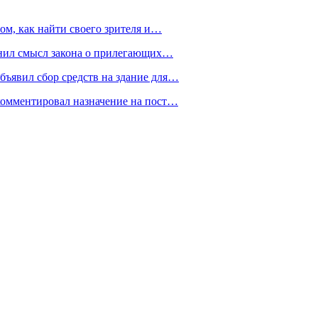
ом, как найти своего зрителя и…
снил смысл закона о прилегающих…
ъявил сбор средств на здание для…
омментировал назначение на пост…