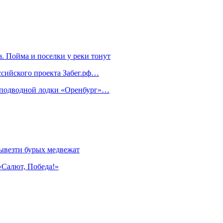
. Пойма и поселки у реки тонут
ссийского проекта Забег.рф…
м подводной лодки «Оренбург»…
ывезти бурых медвежат
«Салют, Победа!»