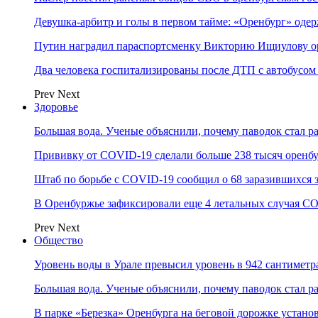
Девушка-арбитр и голы в первом тайме: «Оренбург» оде
Путин наградил параспортсменку Викторию Ищиулову о
Два человека госпитализированы после ДТП с автобусом
Prev
Next
Здоровье
Большая вода. Ученые объяснили, почему паводок стал 
Прививку от COVID-19 сделали больше 238 тысяч оренб
Штаб по борьбе с СOVID-19 сообщил о 68 заразившихся 
В Оренбуржье зафиксировали еще 4 летальных случая C
Prev
Next
Общество
Уровень воды в Урале превысил уровень в 942 сантиметра
Большая вода. Ученые объяснили, почему паводок стал 
В парке «Березка» Оренбурга на беговой дорожке устан