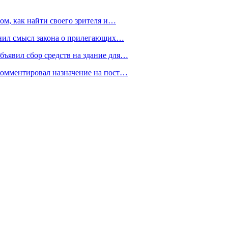
ом, как найти своего зрителя и…
снил смысл закона о прилегающих…
ъявил сбор средств на здание для…
омментировал назначение на пост…