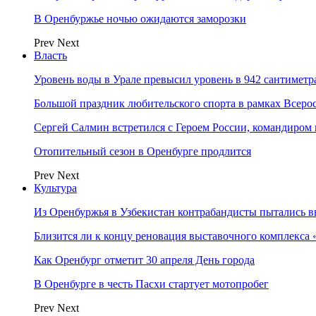
В Оренбуржье ночью ожидаются заморозки
Prev
Next
Власть
Уровень воды в Урале превысил уровень в 942 сантиметра
Большой праздник любительского спорта в рамках Всеро
Сергей Салмин встретился с Героем России, командиро
Отопительный сезон в Оренбурге продлится
Prev
Next
Культура
Из Оренбуржья в Узбекистан контрабандисты пытались в
Близится ли к концу реновация выставочного комплекса 
Как Оренбург отметит 30 апреля День города
В Оренбурге в честь Пасхи стартует мотопробег
Prev
Next