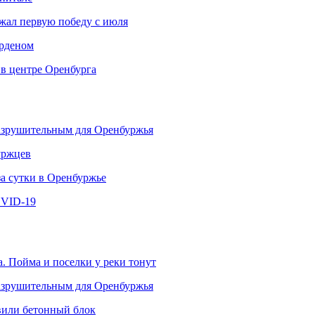
ржал первую победу с июля
рденом
 в центре Оренбурга
разрушительным для Оренбуржья
уржцев
за сутки в Оренбуржье
OVID-19
. Пойма и поселки у реки тонут
разрушительным для Оренбуржья
овили бетонный блок