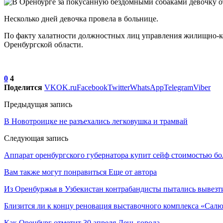
Несколько дней девочка провела в больнице.
По факту халатности должностных лиц управления жилищно-ко
Оренбургской области.
0
4
Поделится
VK
OK.ru
Facebook
Twitter
WhatsApp
Telegram
Viber
Предыдущая запись
В Новотроицке не разъехались легковушка и трамвай
Следующая запись
Аппарат оренбургского губернатора купит сейф стоимостью бо
Вам также могут понравиться
Еще от автора
Из Оренбуржья в Узбекистан контрабандисты пытались вывезт
Близится ли к концу реновация выставочного комплекса «Салю
Как Оренбург отметит 30 апреля День города