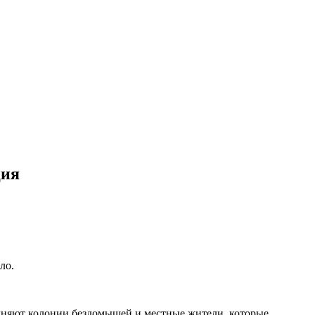
ция
ло.
олняют колонии бездомышей и местные жители, которые,