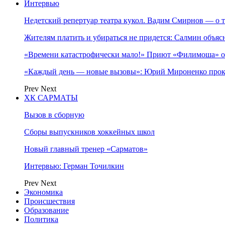
Интервью
Недетский репертуар театра кукол. Вадим Смирнов — о т
Жителям платить и убираться не придется: Салмин объя
«Времени катастрофически мало!» Приют «Филимоша» об
«Каждый день — новые вызовы»: Юрий Мироненко прок
Prev
Next
ХК САРМАТЫ
Вызов в сборную
Сборы выпускников хоккейных школ
Новый главный тренер «Сарматов»
Интервью: Герман Точилкин
Prev
Next
Экономика
Происшествия
Образование
Политика