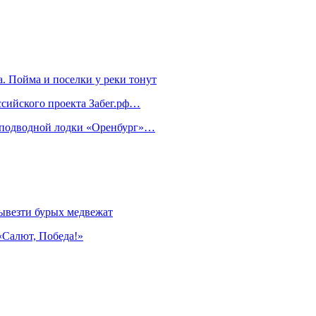
. Пойма и поселки у реки тонут
ссийского проекта Забег.рф…
м подводной лодки «Оренбург»…
ывезти бурых медвежат
«Салют, Победа!»