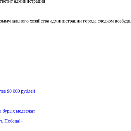
ммунального хозяйства администрации города следком возбуди
лее 90 000 рублей
и бурых медвежат
т, Победа!»