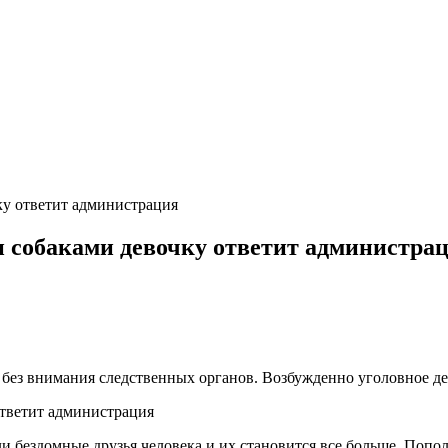
ку ответит администрация
 собаками девочку ответит администра
 без внимания следственных органов. Возбужденно уголовное де
ли бездомные друзья человека и их становится все больше. Поп