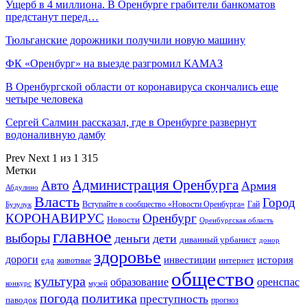
Ущерб в 4 миллиона. В Оренбурге грабители банкоматов
предстанут перед…
Тюльганские дорожники получили новую машину
ФК «Оренбург» на выезде разгромил КАМАЗ
В Оренбургской области от коронавируса скончались еще
четыре человека
Сергей Салмин рассказал, где в Оренбурге развернут
водоналивную дамбу
Prev
Next
1 из 1 315
Метки
Администрация Оренбурга
Авто
Армия
Абдулино
Власть
Город
Гай
Бузулук
Вступайте в сообщество «Новости Оренбурга»
КОРОНАВИРУС
Оренбург
Новости
Оренбургская область
главное
выборы
деньги
дети
диванный урбанист
донор
здоровье
дороги
инвестиции
история
еда
интернет
животные
общество
культура
образование
оренспас
конкурс
музей
погода
политика
преступность
паводок
прогноз