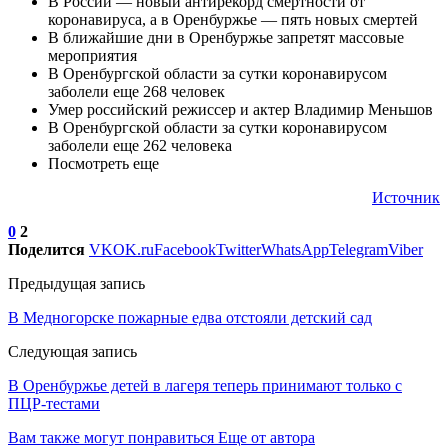
В России — новый антирекорд смертности от
коронавируса, а в Оренбуржье — пять новых смертей
В ближайшие дни в Оренбуржье запретят массовые
мероприятия
В Оренбургской области за сутки коронавирусом
заболели еще 268 человек
Умер российский режиссер и актер Владимир Меньшов
В Оренбургской области за сутки коронавирусом
заболели еще 262 человека
Посмотреть еще
Источник
0
2
Поделится
VK
OK.ru
Facebook
Twitter
WhatsApp
Telegram
Viber
Предыдущая запись
В Медногорске пожарные едва отстояли детский сад
Следующая запись
В Оренбуржье детей в лагеря теперь принимают только с
ПЦР-тестами
Вам также могут понравиться
Еще от автора