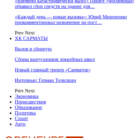
«Времени катастрофически мало!» Приют «Филимоша»
объявил сбор средств на здание для…
«Каждый день — новые вызовы»: Юрий Мироненко
прокомментировал назначение на пост…
Prev
Next
ХК САРМАТЫ
Вызов в сборную
Сборы выпускников хоккейных школ
Новый главный тренер «Сарматов»
Интервью: Герман Точилкин
Prev
Next
Экономика
Происшествия
Образование
Политика
Спорт
Авто