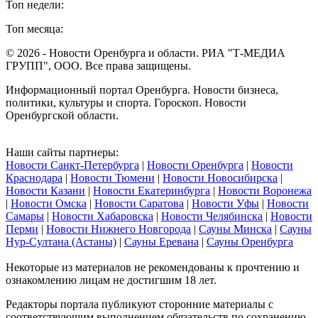
Топ недели:
Топ месяца:
© 2026 - Новости Оренбурга и области. РИА "Т-МЕДИА
ГРУПП", ООО. Все права защищены.
Информационный портал Оренбурга. Новости бизнеса,
политики, культуры и спорта. Гороскоп. Новости
Оренбургской области.
Наши сайты партнеры:
Новости Санкт-Петербурга
|
Новости Оренбурга
|
Новости
Краснодара
|
Новости Тюмени
|
Новости Новосибирска
|
Новости Казани
|
Новости Екатеринбурга
|
Новости Воронежа
|
Новости Омска
|
Новости Саратова
|
Новости Уфы
|
Новости
Самары
|
Новости Хабаровска
|
Новости Челябинска
|
Новости
Перми
|
Новости Нижнего Новгорода
|
Сауны Минска
|
Сауны
Нур-Султана (Астаны)
|
Сауны Еревана
|
Сауны Оренбурга
Некоторые из материалов не рекомендованы к прочтению и
ознакомлению лицам не достигшим 18 лет.
Редакторы портала публикуют сторонние материалы с
соответствующим выполнением обязательств по сохранению