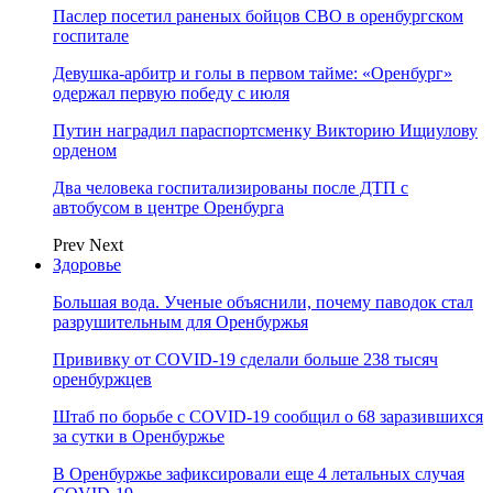
Паслер посетил раненых бойцов СВО в оренбургском
госпитале
Девушка-арбитр и голы в первом тайме: «Оренбург»
одержал первую победу с июля
Путин наградил параспортсменку Викторию Ищиулову
орденом
Два человека госпитализированы после ДТП с
автобусом в центре Оренбурга
Prev
Next
Здоровье
Большая вода. Ученые объяснили, почему паводок стал
разрушительным для Оренбуржья
Прививку от COVID-19 сделали больше 238 тысяч
оренбуржцев
Штаб по борьбе с СOVID-19 сообщил о 68 заразившихся
за сутки в Оренбуржье
В Оренбуржье зафиксировали еще 4 летальных случая