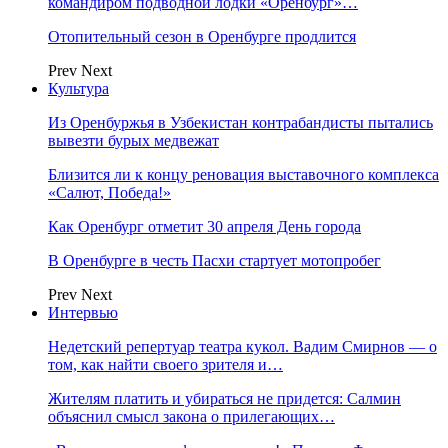
командиром подводной лодки «Оренбург»…
Отопительный сезон в Оренбурге продлится
Prev
Next
Культура
Из Оренбуржья в Узбекистан контрабандисты пытались
вывезти бурых медвежат
Близится ли к концу реновация выставочного комплекса
«Салют, Победа!»
Как Оренбург отметит 30 апреля День города
В Оренбурге в честь Пасхи стартует мотопробег
Prev
Next
Интервью
Недетский репертуар театра кукол. Вадим Смирнов — о
том, как найти своего зрителя и…
Жителям платить и убираться не придется: Салмин
объяснил смысл закона о прилегающих…