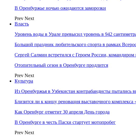
В Оренбуржье ночью ожидаются заморозки
Prev
Next
Власть
Уровень воды в Урале превысил уровень в 942 сантиметра
Большой праздник любительского спорта в рамках Всеро
Сергей Салмин встретился с Героем России, командиро
Отопительный сезон в Оренбурге продлится
Prev
Next
Культура
Из Оренбуржья в Узбекистан контрабандисты пытались в
Близится ли к концу реновация выставочного комплекса 
Как Оренбург отметит 30 апреля День города
В Оренбурге в честь Пасхи стартует мотопробег
Prev
Next