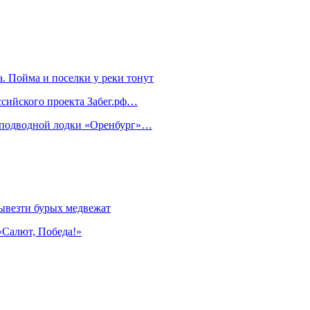
. Пойма и поселки у реки тонут
ссийского проекта Забег.рф…
м подводной лодки «Оренбург»…
ывезти бурых медвежат
«Салют, Победа!»