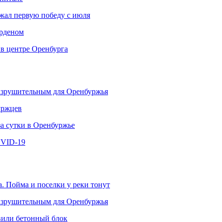
ржал первую победу с июля
рденом
 в центре Оренбурга
разрушительным для Оренбуржья
уржцев
за сутки в Оренбуржье
OVID-19
. Пойма и поселки у реки тонут
разрушительным для Оренбуржья
овили бетонный блок