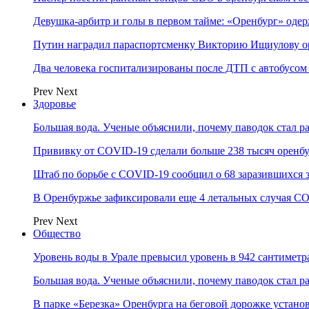
Девушка-арбитр и голы в первом тайме: «Оренбург» оде
Путин наградил параспортсменку Викторию Ищиулову о
Два человека госпитализированы после ДТП с автобусом
Prev
Next
Здоровье
Большая вода. Ученые объяснили, почему паводок стал 
Прививку от COVID-19 сделали больше 238 тысяч оренб
Штаб по борьбе с СOVID-19 сообщил о 68 заразившихся 
В Оренбуржье зафиксировали еще 4 летальных случая C
Prev
Next
Общество
Уровень воды в Урале превысил уровень в 942 сантиметра
Большая вода. Ученые объяснили, почему паводок стал 
В парке «Березка» Оренбурга на беговой дорожке устан