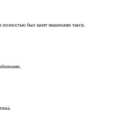
н полностью был занят машинами такси.
выбоинами.
тина.