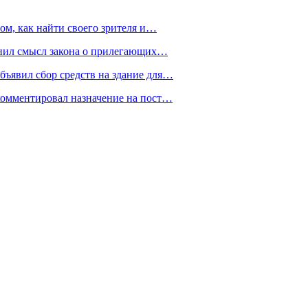
ом, как найти своего зрителя и…
снил смысл закона о прилегающих…
ъявил сбор средств на здание для…
омментировал назначение на пост…