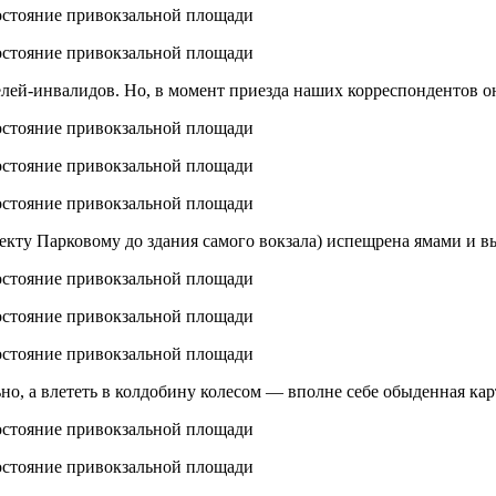
елей-инвалидов. Но, в момент приезда наших корреспондентов о
пекту Парковому до здания самого вокзала) испещрена ямами и 
но, а влететь в колдобину колесом — вполне себе обыденная кар