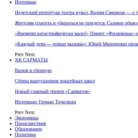
Интервью
Недетский репертуар театра кукол. Вадим Смирнов — о т
Жителям платить и убираться не придется: Салмин объя
«Времени катастрофически мало!» Приют «Филимоша» об
«Каждый день — новые вызовы»: Юрий Мироненко прок
Prev
Next
ХК САРМАТЫ
Вызов в сборную
Сборы выпускников хоккейных школ
Новый главный тренер «Сарматов»
Интервью: Герман Точилкин
Prev
Next
Экономика
Происшествия
Образование
Политика