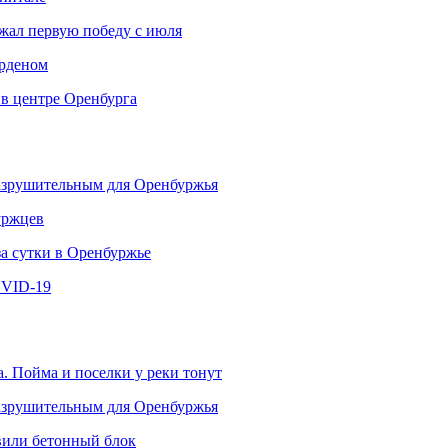
ржал первую победу с июля
рденом
 в центре Оренбурга
разрушительным для Оренбуржья
уржцев
за сутки в Оренбуржье
OVID-19
. Пойма и поселки у реки тонут
разрушительным для Оренбуржья
овили бетонный блок