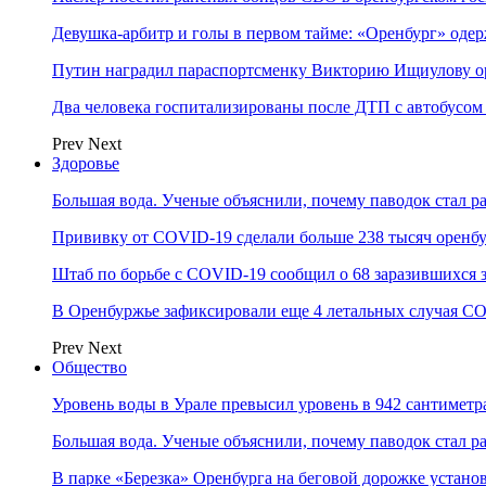
Девушка-арбитр и голы в первом тайме: «Оренбург» оде
Путин наградил параспортсменку Викторию Ищиулову о
Два человека госпитализированы после ДТП с автобусом
Prev
Next
Здоровье
Большая вода. Ученые объяснили, почему паводок стал 
Прививку от COVID-19 сделали больше 238 тысяч оренб
Штаб по борьбе с СOVID-19 сообщил о 68 заразившихся 
В Оренбуржье зафиксировали еще 4 летальных случая C
Prev
Next
Общество
Уровень воды в Урале превысил уровень в 942 сантиметра
Большая вода. Ученые объяснили, почему паводок стал 
В парке «Березка» Оренбурга на беговой дорожке устан