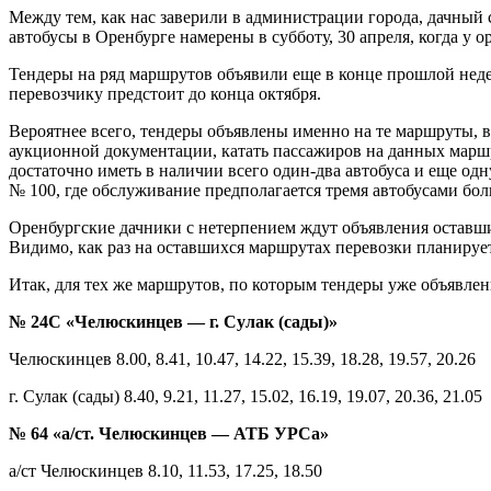
Между тем, как нас заверили в администрации города, дачный 
автобусы в Оренбурге намерены в субботу, 30 апреля, когда у
Тендеры на ряд маршрутов объявили еще в конце прошлой неде
перевозчику предстоит до конца октября.
Вероятнее всего, тендеры объявлены именно на те маршруты, в
аукционной документации, катать пассажиров на данных марш
достаточно иметь в наличии всего один-два автобуса и еще од
№ 100, где обслуживание предполагается тремя автобусами бо
Оренбургские дачники с нетерпением ждут объявления оставших
Видимо, как раз на оставшихся маршрутах перевозки планиру
Итак, для тех же маршрутов, по которым тендеры уже объявл
№ 24С «Челюскинцев — г. Сулак (сады)»
Челюскинцев 8.00, 8.41, 10.47, 14.22, 15.39, 18.28, 19.57, 20.26
г. Сулак (сады) 8.40, 9.21, 11.27, 15.02, 16.19, 19.07, 20.36, 21.05
№ 64 «а/ст. Челюскинцев — АТБ УРСа»
а/ст Челюскинцев 8.10, 11.53, 17.25, 18.50