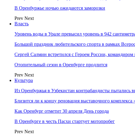
В Оренбуржье ночью ожидаются заморозки
Prev
Next
Власть
Уровень воды в Урале превысил уровень в 942 сантиметра
Большой праздник любительского спорта в рамках Всеро
Сергей Салмин встретился с Героем России, командиро
Отопительный сезон в Оренбурге продлится
Prev
Next
Культура
Из Оренбуржья в Узбекистан контрабандисты пытались в
Близится ли к концу реновация выставочного комплекса 
Как Оренбург отметит 30 апреля День города
В Оренбурге в честь Пасхи стартует мотопробег
Prev
Next