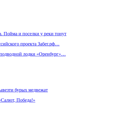
. Пойма и поселки у реки тонут
ссийского проекта Забег.рф…
м подводной лодки «Оренбург»…
ывезти бурых медвежат
«Салют, Победа!»