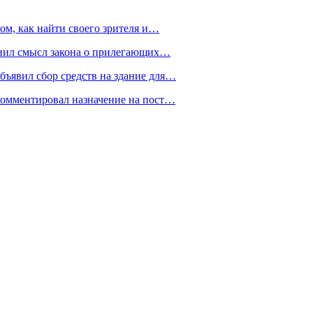
ом, как найти своего зрителя и…
снил смысл закона о прилегающих…
ъявил сбор средств на здание для…
омментировал назначение на пост…