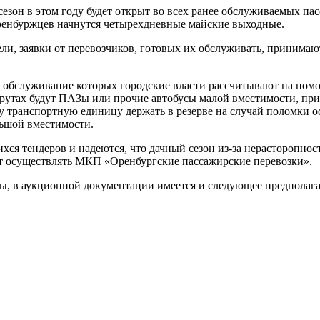
сезон в этом году будет открыт во всех ранее обслуживаемых п
 оренбуржцев начнутся четырехдневные майские выходные.
ли, заявки от перевозчиков, готовых их обслуживать, принимаю
 обслуживание которых городские власти рассчитывают на помощ
рутах будут ПАЗы или прочие автобусы малой вместимости, пр
ну транспортную единицу держать в резерве на случай поломки 
льшой вместимости.
ся тендеров и надеются, что дачный сезон из-за нерасторопност
ет осуществлять МКП «Оренбургские пассажирские перевозки».
ены, в аукционной документации имеется и следующее предпола