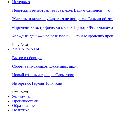
Интервью
Недетский репертуар театра кукол. Вадим Смирнов — о т
Жителям платить и убираться не придется: Салмин объя
«Времени катастрофически мало!» Приют «Филимоша» об
«Каждый день — новые вызовы»: Юрий Мироненко прок
Prev
Next
ХК САРМАТЫ
Вызов в сборную
Сборы выпускников хоккейных школ
Новый главный тренер «Сарматов»
Интервью: Герман Точилкин
Prev
Next
Экономика
Происшествия
Образование
Политика