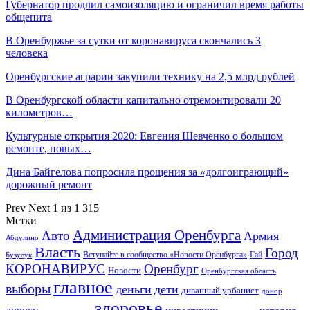
Губернатор продлил самоизоляцию и ограничил время работы
общепита
В Оренбуржье за сутки от коронавируса скончались 3
человека
Оренбургские аграрии закупили технику на 2,5 млрд рублей
В Оренбургской области капитально отремонтировали 20
километров…
Культурные открытия 2020: Евгения Шевченко о большом
ремонте, новых…
Дина Байгелова попросила прощения за «долгоиграющий»
дорожный ремонт
Prev
Next
1 из 1 315
Метки
Администрация Оренбурга
Авто
Армия
Абдулино
Власть
Город
Гай
Бузулук
Вступайте в сообщество «Новости Оренбурга»
КОРОНАВИРУС
Оренбург
Новости
Оренбургская область
главное
выборы
деньги
дети
диванный урбанист
донор
здоровье