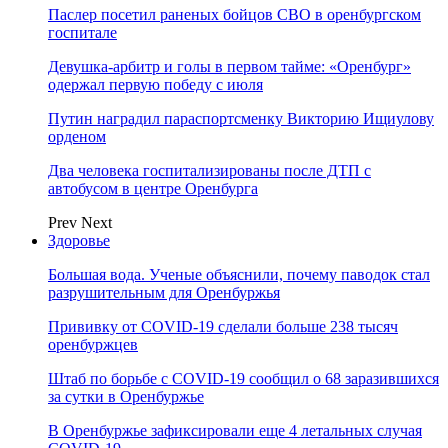
Паслер посетил раненых бойцов СВО в оренбургском
госпитале
Девушка-арбитр и голы в первом тайме: «Оренбург»
одержал первую победу с июля
Путин наградил параспортсменку Викторию Ищиулову
орденом
Два человека госпитализированы после ДТП с
автобусом в центре Оренбурга
Prev
Next
Здоровье
Большая вода. Ученые объяснили, почему паводок стал
разрушительным для Оренбуржья
Прививку от COVID-19 сделали больше 238 тысяч
оренбуржцев
Штаб по борьбе с СOVID-19 сообщил о 68 заразившихся
за сутки в Оренбуржье
В Оренбуржье зафиксировали еще 4 летальных случая