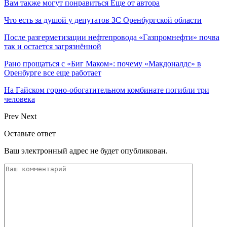
Вам также могут понравиться
Еще от автора
Что есть за душой у депутатов ЗС Оренбургской области
После разгерметизации нефтепровода «Газпромнефти» почва
так и остается загрязнённой
Рано прощаться с «Биг Маком»: почему «Макдоналдс» в
Оренбурге все еще работает
На Гайском горно-обогатительном комбинате погибли три
человека
Prev
Next
Оставьте ответ
Ваш электронный адрес не будет опубликован.