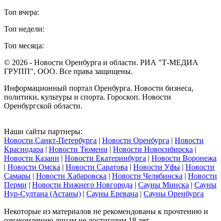
Топ вчера:
Топ недели:
Топ месяца:
© 2026 - Новости Оренбурга и области. РИА "Т-МЕДИА
ГРУПП", ООО. Все права защищены.
Информационный портал Оренбурга. Новости бизнеса,
политики, культуры и спорта. Гороскоп. Новости
Оренбургской области.
Наши сайты партнеры:
Новости Санкт-Петербурга
|
Новости Оренбурга
|
Новости
Краснодара
|
Новости Тюмени
|
Новости Новосибирска
|
Новости Казани
|
Новости Екатеринбурга
|
Новости Воронежа
|
Новости Омска
|
Новости Саратова
|
Новости Уфы
|
Новости
Самары
|
Новости Хабаровска
|
Новости Челябинска
|
Новости
Перми
|
Новости Нижнего Новгорода
|
Сауны Минска
|
Сауны
Нур-Султана (Астаны)
|
Сауны Еревана
|
Сауны Оренбурга
Некоторые из материалов не рекомендованы к прочтению и
ознакомлению лицам не достигшим 18 лет.