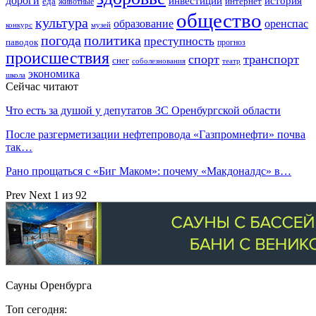
дороги
инвестиции
история
еда
интернет
животные
общество
культура
образование
оренспас
конкурс
музей
погода
политика
преступность
паводок
прогноз
происшествия
спорт
транспорт
снег
соболезнования
театр
экономика
школа
Сейчас читают
Что есть за душой у депутатов ЗС Оренбургской области
После разгерметизации нефтепровода «Газпромнефти» почва
так…
Рано прощаться с «Биг Маком»: почему «Макдоналдс» в…
Prev
Next
1 из 92
Сауны Оренбурга
Топ сегодня: