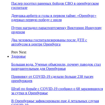
Паслер посетил раненых бойцов СВО в оренбургском
госпитале
Девушка-арбитр и голы в первом тайме: «Оренбург»
одержал первую победу с июля
Путин наградил параспортсменку Викторию Ищиулову
орденом
Два человека госпитализированы после ДТП с
автобусом в центре Оренбурга
Prev
Next
Здоровье
Большая вода. Ученые объяснили, почему паводок стал
разрушительным для Оренбуржья
Прививку от COVID-19 сделали больше 238 тысяч
оренбуржцев
Штаб по борьбе с СOVID-19 сообщил о 68 заразившихся
за сутки в Оренбуржье
В Оренбуржье зафиксировали еще 4 летальных случая