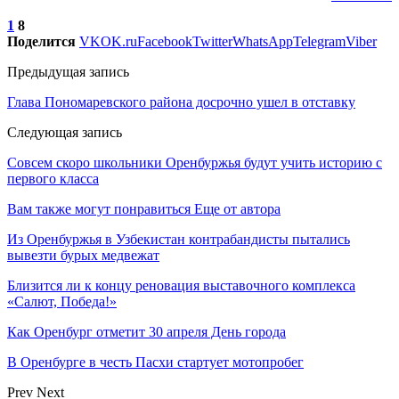
1
8
Поделится
VK
OK.ru
Facebook
Twitter
WhatsApp
Telegram
Viber
Предыдущая запись
Глава Пономаревского района досрочно ушел в отставку
Следующая запись
Совсем скоро школьники Оренбуржья будут учить историю с
первого класса
Вам также могут понравиться
Еще от автора
Из Оренбуржья в Узбекистан контрабандисты пытались
вывезти бурых медвежат
Близится ли к концу реновация выставочного комплекса
«Салют, Победа!»
Как Оренбург отметит 30 апреля День города
В Оренбурге в честь Пасхи стартует мотопробег
Prev
Next