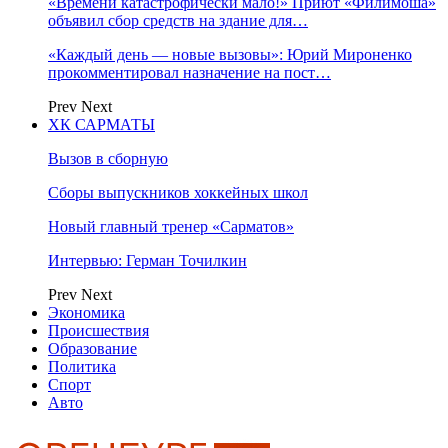
«Времени катастрофически мало!» Приют «Филимоша»
объявил сбор средств на здание для…
«Каждый день — новые вызовы»: Юрий Мироненко
прокомментировал назначение на пост…
Prev
Next
ХК САРМАТЫ
Вызов в сборную
Сборы выпускников хоккейных школ
Новый главный тренер «Сарматов»
Интервью: Герман Точилкин
Prev
Next
Экономика
Происшествия
Образование
Политика
Спорт
Авто