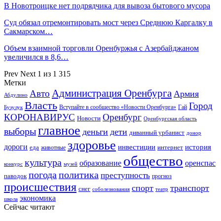
В Новотроицке нет подрядчика для вывоза бытового мусора
Суд обязал отремонтировать мост через Среднюю Каргалку в
Сакмарском…
Объем взаимной торговли Оренбуржья с Азербайджаном
увеличился в 8,6…
Prev
Next
1 из 1 315
Метки
Администрация Оренбурга
Авто
Армия
Абдулино
Власть
Город
Гай
Бузулук
Вступайте в сообщество «Новости Оренбурга»
КОРОНАВИРУС
Оренбург
Новости
Оренбургская область
главное
выборы
деньги
дети
диванный урбанист
донор
здоровье
дороги
инвестиции
история
еда
интернет
животные
общество
культура
образование
оренспас
конкурс
музей
погода
политика
преступность
паводок
прогноз
происшествия
спорт
транспорт
снег
соболезнования
театр
экономика
школа
Сейчас читают