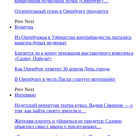
командиром подводной лодки «Оренбург»…
Отопительный сезон в Оренбурге продлится
Prev
Next
Культура
Из Оренбуржья в Узбекистан контрабандисты пытались
вывезти бурых медвежат
Близится ли к концу реновация выставочного комплекса
«Салют, Победа!»
Как Оренбург отметит 30 апреля День города
В Оренбурге в честь Пасхи стартует мотопробег
Prev
Next
Интервью
Недетский репертуар театра кукол. Вадим Смирнов — о
том, как найти своего зрителя и…
Жителям платить и убираться не придется: Салмин
объяснил смысл закона о прилегающих…