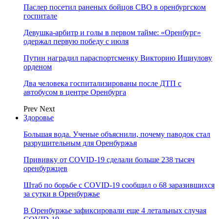
Паслер посетил раненых бойцов СВО в оренбургском
госпитале
Девушка-арбитр и голы в первом тайме: «Оренбург»
одержал первую победу с июля
Путин наградил параспортсменку Викторию Ищиулову
орденом
Два человека госпитализированы после ДТП с
автобусом в центре Оренбурга
Prev
Next
Здоровье
Большая вода. Ученые объяснили, почему паводок стал
разрушительным для Оренбуржья
Прививку от COVID-19 сделали больше 238 тысяч
оренбуржцев
Штаб по борьбе с СOVID-19 сообщил о 68 заразившихся
за сутки в Оренбуржье
В Оренбуржье зафиксировали еще 4 летальных случая