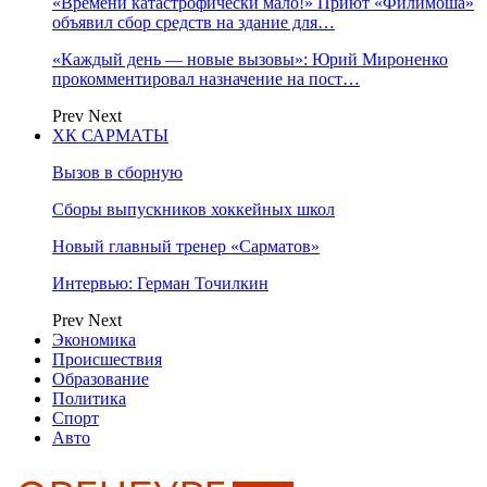
«Времени катастрофически мало!» Приют «Филимоша»
объявил сбор средств на здание для…
«Каждый день — новые вызовы»: Юрий Мироненко
прокомментировал назначение на пост…
Prev
Next
ХК САРМАТЫ
Вызов в сборную
Сборы выпускников хоккейных школ
Новый главный тренер «Сарматов»
Интервью: Герман Точилкин
Prev
Next
Экономика
Происшествия
Образование
Политика
Спорт
Авто