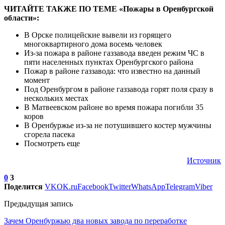
ЧИТАЙТЕ ТАКЖЕ ПО ТЕМЕ «Пожары в Оренбургской
области»:
В Орске полицейские вывели из горящего
многоквартирного дома восемь человек
Из-за пожара в районе газзавода введен режим ЧС в
пяти населенных пунктах Оренбургского района
Пожар в районе газзавода: что известно на данный
момент
Под Оренбургом в районе газзавода горят поля сразу в
нескольких местах
В Матвеевском районе во время пожара погибли 35
коров
В Оренбуржье из-за не потушившего костер мужчины
сгорела пасека
Посмотреть еще
Источник
0
3
Поделится
VK
OK.ru
Facebook
Twitter
WhatsApp
Telegram
Viber
Предыдущая запись
Зачем Оренбуржью два новых завода по переработке