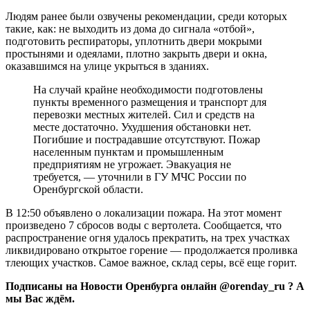
Людям ранее были озвучены рекомендации, среди которых
такие, как: не выходить из дома до сигнала «отбой»,
подготовить респираторы, уплотнить двери мокрыми
простынями и одеялами, плотно закрыть двери и окна,
оказавшимся на улице укрыться в зданиях.
На случай крайне необходимости подготовлены
пункты временного размещения и транспорт для
перевозки местных жителей. Сил и средств на
месте достаточно. Ухудшения обстановки нет.
Погибшие и пострадавшие отсутствуют. Пожар
населенным пунктам и промышленным
предприятиям не угрожает. Эвакуация не
требуется, — уточнили в ГУ МЧС России по
Оренбургской области.
В 12:50 объявлено о локализации пожара. На этот момент
произведено 7 сбросов воды с вертолета. Сообщается, что
распространение огня удалось прекратить, на трех участках
ликвидировано открытое горение — продолжается проливка
тлеющих участков. Самое важное, склад серы, всё еще горит.
Подписаны на Новости Оренбурга онлайн @orenday_ru ? А
мы Вас ждём.