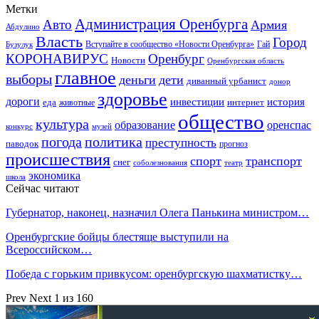
Метки
Администрация Оренбурга
Авто
Армия
Абдулино
Власть
Город
Гай
Бузулук
Вступайте в сообщество «Новости Оренбурга»
КОРОНАВИРУС
Оренбург
Новости
Оренбургская область
главное
выборы
деньги
дети
диванный урбанист
донор
здоровье
дороги
инвестиции
история
еда
интернет
животные
общество
культура
образование
оренспас
конкурс
музей
погода
политика
преступность
паводок
прогноз
происшествия
спорт
транспорт
снег
соболезнования
театр
экономика
школа
Сейчас читают
Губернатор, наконец, назначил Олега Панькина министром…
Оренбургские бойцы блестяще выступили на
Всероссийском…
Победа с горьким привкусом: оренбургскую шахматистку…
Prev
Next
1 из 160