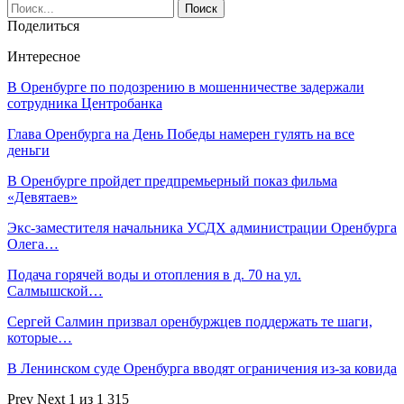
Поделиться
Интересное
В Оренбурге по подозрению в мошенничестве задержали
сотрудника Центробанка
Глава Оренбурга на День Победы намерен гулять на все
деньги
В Оренбурге пройдет предпремьерный показ фильма
«Девятаев»
Экс-заместителя начальника УСДХ администрации Оренбурга
Олега…
Подача горячей воды и отопления в д. 70 на ул.
Салмышской…
Сергей Салмин призвал оренбуржцев поддержать те шаги,
которые…
В Ленинском суде Оренбурга вводят ограничения из-за ковида
Prev
Next
1 из 1 315