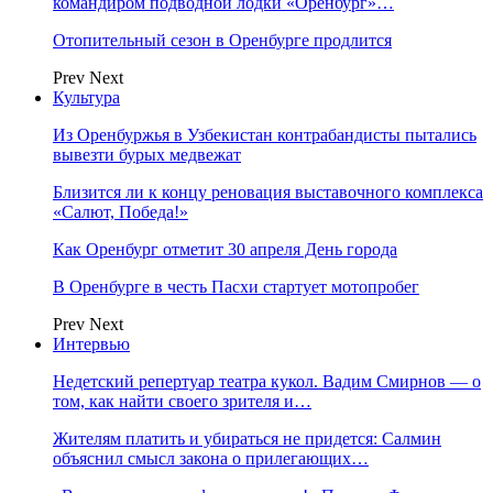
командиром подводной лодки «Оренбург»…
Отопительный сезон в Оренбурге продлится
Prev
Next
Культура
Из Оренбуржья в Узбекистан контрабандисты пытались
вывезти бурых медвежат
Близится ли к концу реновация выставочного комплекса
«Салют, Победа!»
Как Оренбург отметит 30 апреля День города
В Оренбурге в честь Пасхи стартует мотопробег
Prev
Next
Интервью
Недетский репертуар театра кукол. Вадим Смирнов — о
том, как найти своего зрителя и…
Жителям платить и убираться не придется: Салмин
объяснил смысл закона о прилегающих…