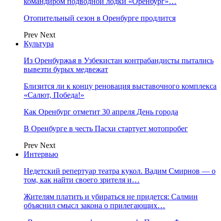
командиром подводной лодки «Оренбург»…
Отопительный сезон в Оренбурге продлится
Prev
Next
Культура
Из Оренбуржья в Узбекистан контрабандисты пытались
вывезти бурых медвежат
Близится ли к концу реновация выставочного комплекса
«Салют, Победа!»
Как Оренбург отметит 30 апреля День города
В Оренбурге в честь Пасхи стартует мотопробег
Prev
Next
Интервью
Недетский репертуар театра кукол. Вадим Смирнов — о
том, как найти своего зрителя и…
Жителям платить и убираться не придется: Салмин
объяснил смысл закона о прилегающих…