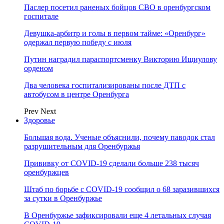
Паслер посетил раненых бойцов СВО в оренбургском
госпитале
Девушка-арбитр и голы в первом тайме: «Оренбург»
одержал первую победу с июля
Путин наградил параспортсменку Викторию Ищиулову
орденом
Два человека госпитализированы после ДТП с
автобусом в центре Оренбурга
Prev
Next
Здоровье
Большая вода. Ученые объяснили, почему паводок стал
разрушительным для Оренбуржья
Прививку от COVID-19 сделали больше 238 тысяч
оренбуржцев
Штаб по борьбе с СOVID-19 сообщил о 68 заразившихся
за сутки в Оренбуржье
В Оренбуржье зафиксировали еще 4 летальных случая