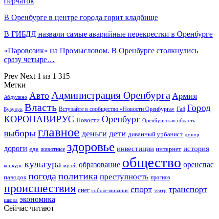
перчаток
В Оренбурге в центре города горит кладбище
В ГИБДД назвали самые аварийные перекрестки в Оренбурге
«Паровозик» на Промысловом. В Оренбурге столкнулись
сразу четыре…
Prev
Next
1 из 1 315
Метки
Администрация Оренбурга
Авто
Армия
Абдулино
Власть
Город
Гай
Бузулук
Вступайте в сообщество «Новости Оренбурга»
КОРОНАВИРУС
Оренбург
Новости
Оренбургская область
главное
выборы
деньги
дети
диванный урбанист
донор
здоровье
дороги
инвестиции
история
еда
интернет
животные
общество
культура
образование
оренспас
конкурс
музей
погода
политика
преступность
паводок
прогноз
происшествия
спорт
транспорт
снег
соболезнования
театр
экономика
школа
Сейчас читают