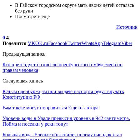
В Гайском городском округе мать двоих детей осталась
без руки
Посмотреть еще
Источник
0
4
Поделится
VK
OK.ru
Facebook
Twitter
WhatsApp
Telegram
Viber
Предыдущая запись
Кто претендует на кресло оренбургского омбудсмена по
правам человека
Следующая запись
Юным оренбуржцам при выдаче паспорта будут вручать
Конституцию РФ
Вам также могут понравиться
Еще от автора
Уровень воды в Урале превысил уровень в 942 сантиметра.
Пойма и поселки у реки тонут
Большая вода. Ученые объяснили, почему паводок стал