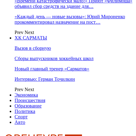
«Времени катастрофически мало!» Приют «Филимоша»
объявил сбор средств на здание для…
«Каждый день — новые вызовы»: Юрий Мироненко
прокомментировал назначение на пост…
Prev
Next
ХК САРМАТЫ
Вызов в сборную
Сборы выпускников хоккейных школ
Новый главный тренер «Сарматов»
Интервью: Герман Точилкин
Prev
Next
Экономика
Происшествия
Образование
Политика
Спорт
Авто