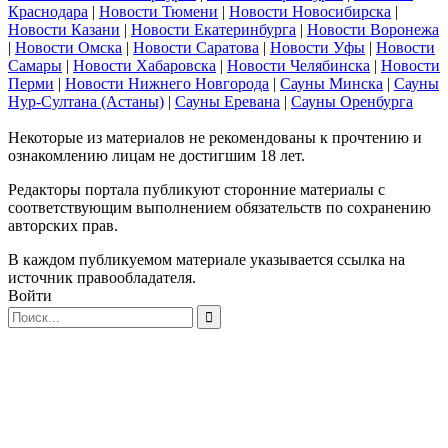
Краснодара
|
Новости Тюмени
|
Новости Новосибирска
|
Новости Казани
|
Новости Екатеринбурга
|
Новости Воронежа
|
Новости Омска
|
Новости Саратова
|
Новости Уфы
|
Новости
Самары
|
Новости Хабаровска
|
Новости Челябинска
|
Новости
Перми
|
Новости Нижнего Новгорода
|
Сауны Минска
|
Сауны
Нур-Султана (Астаны)
|
Сауны Еревана
|
Сауны Оренбурга
Некоторые из материалов не рекомендованы к прочтению и
ознакомлению лицам не достигшим 18 лет.
Редакторы портала публикуют сторонние материалы с
соответствующим выполнением обязательств по сохранению
авторских прав.
В каждом публикуемом материале указывается ссылка на
источник правообладателя.
Войти