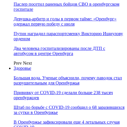
Паслер посетил раненых бойцов СВО в оренбургском
госпитале
Девушка-арбитр и голы в первом тайме: «Оренбург»
одержал первую победу с июля
Путин наградил параспортсменку Викторию Ищиулову
орденом
Два человека госпитализированы после ДТП с
автобусом в центре Оренбурга
Prev
Next
Здоровье
Большая вода. Ученые объяснили, почему паводок стал
разрушительным для Оренбуржья
Прививку от COVID-19 сделали больше 238 тысяч
оренбуржцев
Штаб по борьбе с СOVID-19 сообщил о 68 заразившихся
за сутки в Оренбуржье
В Оренбуржье зафиксировали еще 4 летальных случая