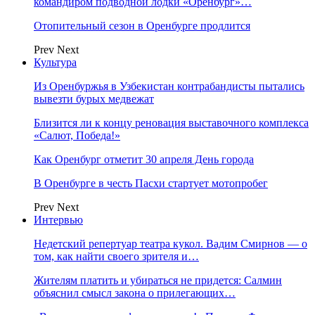
командиром подводной лодки «Оренбург»…
Отопительный сезон в Оренбурге продлится
Prev
Next
Культура
Из Оренбуржья в Узбекистан контрабандисты пытались
вывезти бурых медвежат
Близится ли к концу реновация выставочного комплекса
«Салют, Победа!»
Как Оренбург отметит 30 апреля День города
В Оренбурге в честь Пасхи стартует мотопробег
Prev
Next
Интервью
Недетский репертуар театра кукол. Вадим Смирнов — о
том, как найти своего зрителя и…
Жителям платить и убираться не придется: Салмин
объяснил смысл закона о прилегающих…