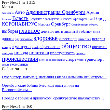
Prev
Next
1 из 1 315
Метки
Администрация Оренбурга
Авто
Армия
Абдулино
Власть
Город
Гай
Бузулук
Вступайте в сообщество «Новости Оренбурга»
КОРОНАВИРУС
Оренбург
Новости
Оренбургская область
главное
выборы
деньги
дети
диванный урбанист
донор
здоровье
дороги
инвестиции
история
еда
интернет
животные
общество
культура
образование
оренспас
конкурс
музей
погода
политика
преступность
паводок
прогноз
происшествия
спорт
транспорт
снег
соболезнования
театр
экономика
школа
Сейчас читают
Губернатор, наконец, назначил Олега Панькина министром…
Оренбургские бойцы блестяще выступили на
Всероссийском…
Победа с горьким привкусом: оренбургскую шахматистку…
Prev
Next
1 из 160