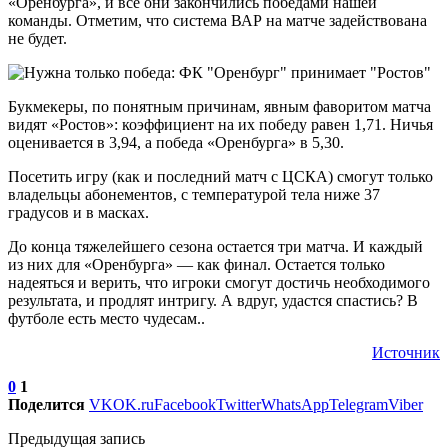
«Оренбурга», и все они закончились победами нашей
команды. Отметим, что система ВАР на матче задействована
не будет.
Букмекеры, по понятным причинам, явным фаворитом матча
видят «Ростов»: коэффициент на их победу равен 1,71. Ничья
оценивается в 3,94, а победа «Оренбурга» в 5,30.
Посетить игру (как и последний матч с ЦСКА) смогут только
владельцы абонементов, с температурой тела ниже 37
градусов и в масках.
До конца тяжелейшего сезона остается три матча. И каждый
из них для «Оренбурга» — как финал. Остается только
надеяться и верить, что игроки смогут достичь необходимого
результата, и продлят интригу. А вдруг, удастся спастись? В
футболе есть место чудесам..
Источник
0
1
Поделится
VK
OK.ru
Facebook
Twitter
WhatsApp
Telegram
Viber
Предыдущая запись