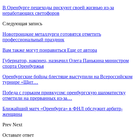
В Оренбурге пешеходы рискуют своей жизнью из-за
неработающих светофоров
Следующая запись
Новотроицкие металлурги готовятся отметить
профессиональный праздник
Вам также могут понравиться
Еще от автора
Губернатор, наконец, назначил Олега Панькина министром
спорта Оренбуржья
Оренбургские бойцы блестяще выступили на Всероссийском
турнире «Щит…
Победа с горьким привкусом: оренбургскую шахматистку
отметили на прерванных из-за…
Ближайший матч «Оренбурга» в ФНЛ обслужит арбитр-
женщина
Prev
Next
Оставьте ответ