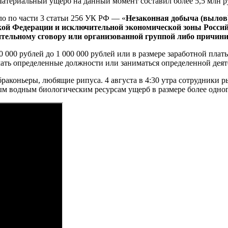
атериальный ущерб на данный момент составил более 5,5 млн р
ло по части 3 статьи 256 УК РФ — «
Незаконная добыча (вылов)
кой Федерации и исключительной экономической зоны Россий
рительному сговору или организованной группой либо причи
00 рублей до 1 000 000 рублей или в размере заработной платы 
ать определенные должности или заниматься определенной деятел
браконьеры, любящие рипуса. 4 августа в 4:30 утра сотрудники
ым водным биологическим ресурсам ущерб в размере более одно