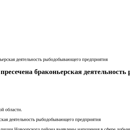
оньерская деятельность рыбодобывающего предприятия
е пресечена браконьерская деятельност
й области.
олиции Новоорского района выявлены нарушения в сфере добы