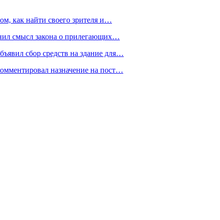
ом, как найти своего зрителя и…
снил смысл закона о прилегающих…
ъявил сбор средств на здание для…
омментировал назначение на пост…