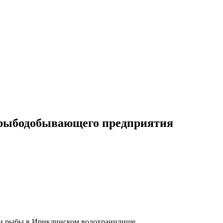
ь рыбодобывающего предприятия
чи рыбы в Ириклинском водохранилище.