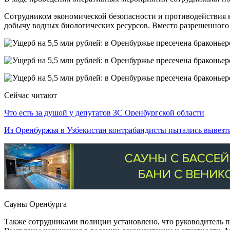
Сотрудником экономической безопасности и противодействия 
добычу водных биологических ресурсов. Вместо разрешенного
Сейчас читают
Что есть за душой у депутатов ЗС Оренбургской области
Из Оренбуржья в Узбекистан контрабандисты пытались вывез
Сауны Оренбурга
Также сотрудниками полиции установлено, что руководитель 