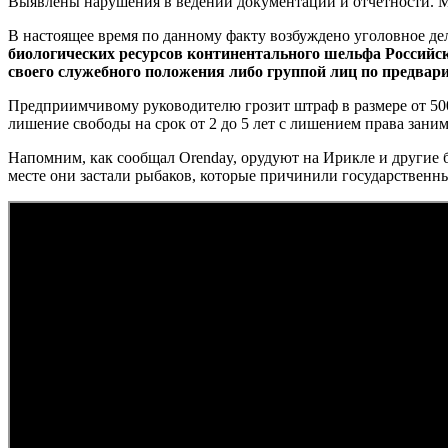
Выявлены нарушения в ведении документации и отчетности. М
В настоящее время по данному факту возбуждено уголовное де
биологических ресурсов континентального шельфа Российс
своего служебного положения либо группой лиц по предва
Предприимчивому руководителю грозит штраф в размере от 500 0
лишение свободы на срок от 2 до 5 лет с лишением права заним
Напомним, как сообщал Orenday, орудуют на Ирикле и другие 
месте они застали рыбаков, которые причинили государственн