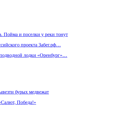
. Пойма и поселки у реки тонут
ссийского проекта Забег.рф…
м подводной лодки «Оренбург»…
ывезти бурых медвежат
«Салют, Победа!»