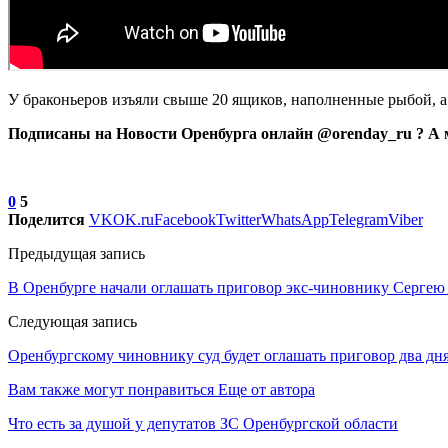
У браконьеров изъяли свыше 20 ящиков, наполненные рыбой, а 
Подписаны на Новости Оренбурга онлайн @orenday_ru ? А 
0
5
Поделится
VK
OK.ru
Facebook
Twitter
WhatsApp
Telegram
Viber
Предыдущая запись
В Оренбурге начали оглашать приговор экс-чиновнику Серге
Следующая запись
Оренбургскому чиновнику суд будет оглашать приговор два дн
Вам также могут понравиться
Еще от автора
Что есть за душой у депутатов ЗС Оренбургской области