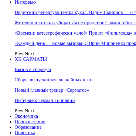
Интервью
Недетский репертуар театра кукол. Вадим Смирнов — о т
Жителям платить и убираться не придется: Салмин объя
«Времени катастрофически мало!» Приют «Филимоша» об
«Каждый день — новые вызовы»: Юрий Мироненко прок
Prev
Next
ХК САРМАТЫ
Вызов в сборную
Сборы выпускников хоккейных школ
Новый главный тренер «Сарматов»
Интервью: Герман Точилкин
Prev
Next
Экономика
Происшествия
Образование
Политика