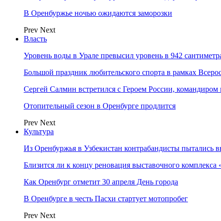
В Оренбуржье ночью ожидаются заморозки
Prev
Next
Власть
Уровень воды в Урале превысил уровень в 942 сантиметра
Большой праздник любительского спорта в рамках Всеро
Сергей Салмин встретился с Героем России, командиро
Отопительный сезон в Оренбурге продлится
Prev
Next
Культура
Из Оренбуржья в Узбекистан контрабандисты пытались в
Близится ли к концу реновация выставочного комплекса 
Как Оренбург отметит 30 апреля День города
В Оренбурге в честь Пасхи стартует мотопробег
Prev
Next