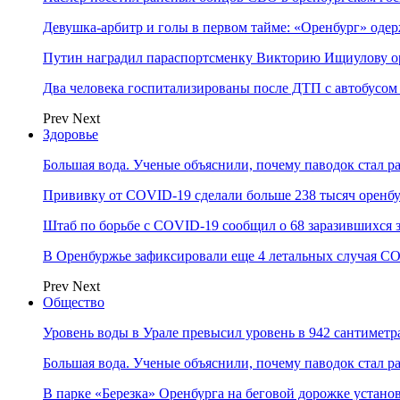
Девушка-арбитр и голы в первом тайме: «Оренбург» оде
Путин наградил параспортсменку Викторию Ищиулову о
Два человека госпитализированы после ДТП с автобусом
Prev
Next
Здоровье
Большая вода. Ученые объяснили, почему паводок стал 
Прививку от COVID-19 сделали больше 238 тысяч оренб
Штаб по борьбе с СOVID-19 сообщил о 68 заразившихся 
В Оренбуржье зафиксировали еще 4 летальных случая C
Prev
Next
Общество
Уровень воды в Урале превысил уровень в 942 сантиметра
Большая вода. Ученые объяснили, почему паводок стал 
В парке «Березка» Оренбурга на беговой дорожке устан