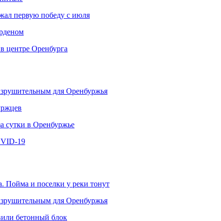
ржал первую победу с июля
рденом
 в центре Оренбурга
разрушительным для Оренбуржья
уржцев
за сутки в Оренбуржье
OVID-19
. Пойма и поселки у реки тонут
разрушительным для Оренбуржья
овили бетонный блок