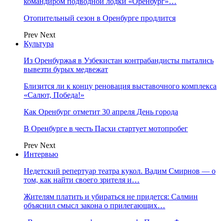
командиром подводной лодки «Оренбург»…
Отопительный сезон в Оренбурге продлится
Prev
Next
Культура
Из Оренбуржья в Узбекистан контрабандисты пытались
вывезти бурых медвежат
Близится ли к концу реновация выставочного комплекса
«Салют, Победа!»
Как Оренбург отметит 30 апреля День города
В Оренбурге в честь Пасхи стартует мотопробег
Prev
Next
Интервью
Недетский репертуар театра кукол. Вадим Смирнов — о
том, как найти своего зрителя и…
Жителям платить и убираться не придется: Салмин
объяснил смысл закона о прилегающих…