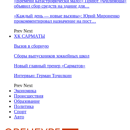
«Времени катастрофически мало!» Приют «Филимоша»
объявил сбор средств на здание для…
«Каждый день — новые вызовы»: Юрий Мироненко
прокомментировал назначение на пост…
Prev
Next
ХК САРМАТЫ
Вызов в сборную
Сборы выпускников хоккейных школ
Новый главный тренер «Сарматов»
Интервью: Герман Точилкин
Prev
Next
Экономика
Происшествия
Образование
Политика
Спорт
Авто