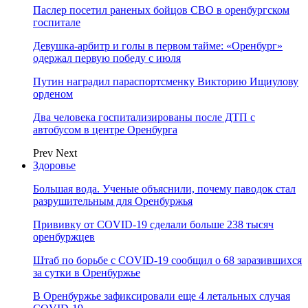
Паслер посетил раненых бойцов СВО в оренбургском
госпитале
Девушка-арбитр и голы в первом тайме: «Оренбург»
одержал первую победу с июля
Путин наградил параспортсменку Викторию Ищиулову
орденом
Два человека госпитализированы после ДТП с
автобусом в центре Оренбурга
Prev
Next
Здоровье
Большая вода. Ученые объяснили, почему паводок стал
разрушительным для Оренбуржья
Прививку от COVID-19 сделали больше 238 тысяч
оренбуржцев
Штаб по борьбе с СOVID-19 сообщил о 68 заразившихся
за сутки в Оренбуржье
В Оренбуржье зафиксировали еще 4 летальных случая