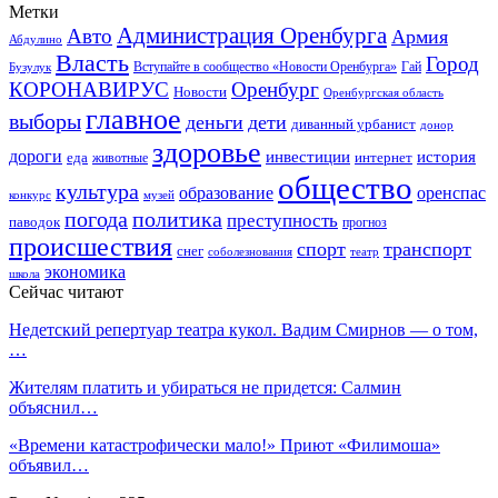
Метки
Администрация Оренбурга
Авто
Армия
Абдулино
Власть
Город
Гай
Бузулук
Вступайте в сообщество «Новости Оренбурга»
КОРОНАВИРУС
Оренбург
Новости
Оренбургская область
главное
выборы
деньги
дети
диванный урбанист
донор
здоровье
дороги
инвестиции
история
еда
интернет
животные
общество
культура
образование
оренспас
конкурс
музей
погода
политика
преступность
паводок
прогноз
происшествия
спорт
транспорт
снег
соболезнования
театр
экономика
школа
Сейчас читают
Недетский репертуар театра кукол. Вадим Смирнов — о том,
…
Жителям платить и убираться не придется: Салмин
объяснил…
«Времени катастрофически мало!» Приют «Филимоша»
объявил…