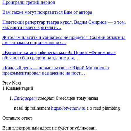
Проиграли третий период
Вам также могут понравиться
Еще от автора
Недетский репертуар театра кукол. Вадим Смирнов — о том,
как найти своего зрителя и…
Жителям платить и убираться не придется: Салмин объяснил
смысл закона о прилегающих…
«Времени катастрофически мало!» Приют «Филимоша»
объявил сбор средств на здание для…
«Каждый день — новые вызовы»: Юрий Мироненко
прокомментировал назначение на пост…
Prev
Next
1 Комментарий
Enriquegem
говорит
6 месяцев тому назад
nasal tip refinement
https://otvetnow.ru
a o reed plumbing
Оставьте ответ
Ваш электронный адрес не будет опубликован.