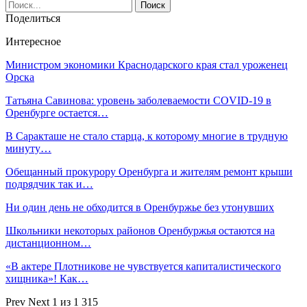
Поделиться
Интересное
Министром экономики Краснодарского края стал уроженец
Орска
Татьяна Савинова: уровень заболеваемости COVID-19 в
Оренбурге остается…
В Саракташе не стало старца, к которому многие в трудную
минуту…
Обещанный прокурору Оренбурга и жителям ремонт крыши
подрядчик так и…
Ни один день не обходится в Оренбуржье без утонувших
Школьники некоторых районов Оренбуржья остаются на
дистанционном…
«В актере Плотникове не чувствуется капиталистического
хищника»! Как…
Prev
Next
1 из 1 315