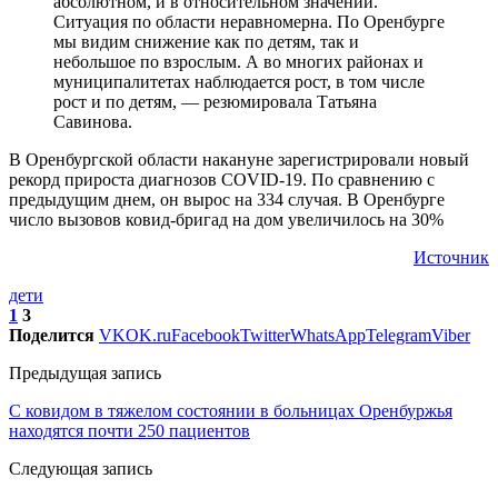
абсолютном, и в относительном значении.
Ситуация по области неравномерна. По Оренбурге
мы видим снижение как по детям, так и
небольшое по взрослым. А во многих районах и
муниципалитетах наблюдается рост, в том числе
рост и по детям, — резюмировала Татьяна
Савинова.
В Оренбургской области накануне зарегистрировали новый
рекорд прироста диагнозов COVID-19. По сравнению с
предыдущим днем, он вырос на 334 случая. В Оренбурге
число вызовов ковид-бригад на дом увеличилось на 30%
Источник
дети
1
3
Поделится
VK
OK.ru
Facebook
Twitter
WhatsApp
Telegram
Viber
Предыдущая запись
С ковидом в тяжелом состоянии в больницах Оренбуржья
находятся почти 250 пациентов
Следующая запись