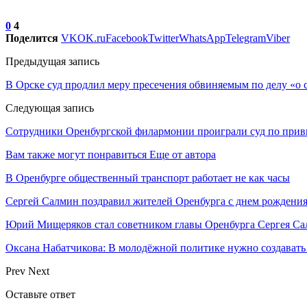
0
4
Поделится
VK
OK.ru
Facebook
Twitter
WhatsApp
Telegram
Viber
Предыдущая запись
В Орске суд продлил меру пресечения обвиняемым по делу «о 
Следующая запись
Сотрудники Оренбургской филармонии проиграли суд по при
Вам также могут понравиться
Еще от автора
В Оренбурге общественный транспорт работает не как часы
Сергей Салмин поздравил жителей Оренбурга с днем рождения
Юрий Мищеряков стал советником главы Оренбурга Сергея С
Оксана Набатчикова: В молодёжной политике нужно создават
Prev
Next
Оставьте ответ