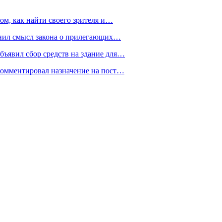
ом, как найти своего зрителя и…
снил смысл закона о прилегающих…
ъявил сбор средств на здание для…
омментировал назначение на пост…