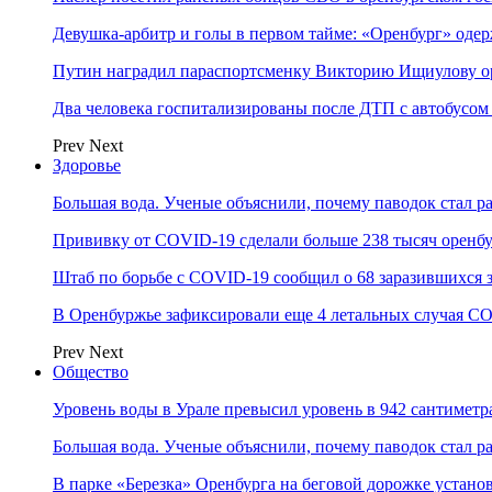
Девушка-арбитр и голы в первом тайме: «Оренбург» оде
Путин наградил параспортсменку Викторию Ищиулову о
Два человека госпитализированы после ДТП с автобусом
Prev
Next
Здоровье
Большая вода. Ученые объяснили, почему паводок стал 
Прививку от COVID-19 сделали больше 238 тысяч оренб
Штаб по борьбе с СOVID-19 сообщил о 68 заразившихся 
В Оренбуржье зафиксировали еще 4 летальных случая C
Prev
Next
Общество
Уровень воды в Урале превысил уровень в 942 сантиметра
Большая вода. Ученые объяснили, почему паводок стал 
В парке «Березка» Оренбурга на беговой дорожке устан