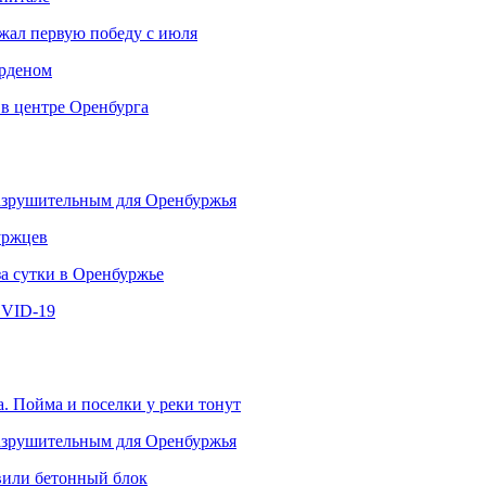
ржал первую победу с июля
рденом
 в центре Оренбурга
разрушительным для Оренбуржья
уржцев
за сутки в Оренбуржье
OVID-19
. Пойма и поселки у реки тонут
разрушительным для Оренбуржья
овили бетонный блок