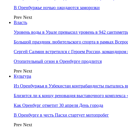
В Оренбуржье ночью ожидаются заморозки
Prev
Next
Власть
Уровень воды в Урале превысил уровень в 942 сантиметра
Большой праздник любительского спорта в рамках Всеро
Сергей Салмин встретился с Героем России, командиро
Отопительный сезон в Оренбурге продлится
Prev
Next
Культура
Из Оренбуржья в Узбекистан контрабандисты пытались в
Близится ли к концу реновация выставочного комплекса 
Как Оренбург отметит 30 апреля День города
В Оренбурге в честь Пасхи стартует мотопробег
Prev
Next