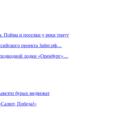
. Пойма и поселки у реки тонут
ссийского проекта Забег.рф…
м подводной лодки «Оренбург»…
ывезти бурых медвежат
«Салют, Победа!»