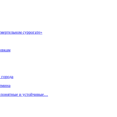
смертельном суррогате»
вивкам
 города
алмина
ь понятные и устойчивые…