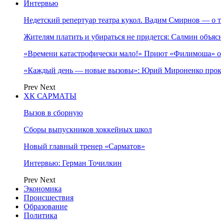
Интервью
Недетский репертуар театра кукол. Вадим Смирнов — о т
Жителям платить и убираться не придется: Салмин объя
«Времени катастрофически мало!» Приют «Филимоша» об
«Каждый день — новые вызовы»: Юрий Мироненко прок
Prev
Next
ХК САРМАТЫ
Вызов в сборную
Сборы выпускников хоккейных школ
Новый главный тренер «Сарматов»
Интервью: Герман Точилкин
Prev
Next
Экономика
Происшествия
Образование
Политика