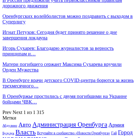
В России предложили учить первоклассников правилам
дорожного движения
Оренбургских волейболистов можно поздравить с выходом в
Суперлигу
Игнат Петухов: Сегодня будет принято решение о дне
завершения локдауна
Игорь Сухарев: Благодарю журналистов за верность
принципам и…
Матери погибшего сержант Максима Сухарева вручили
Орден Мужества
В Оренбурге врачи детского COVID-центра борются за жизнь
трехмесячного…
В Оренбуржье простились с двумя погибшими на Украине
бойцами ЧВК…
Prev
Next
1 из 1 315
Метки
Администрация Оренбурга
Авто
Армия
Абдулино
Власть
Город
Гай
Бузулук
Вступайте в сообщество «Новости Оренбурга»