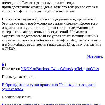
помещение. Там он принял душ, надел вещи,
принадлежавшие хозяину дома, взял его телефон со стола и
ушел. Телефон он продал, а деньги потратил.
В итоге сотрудники угрозыска задержали подозреваемого.
Уголовное дело возбуждено по статье «Кража». Кроме того,
оперативники установили причастность задержанного к
совершению аналогичных преступлений. На момент
задержания подозреваемый не успел сбыть похищенный из
комнаты общежития мобильный телефон. Имущество изъяли
и в ближайшее время вернут владельцу. Мужчину отправили
в СИЗО.
Источник
0
1
Поделится
VK
OK.ru
Facebook
Twitter
WhatsApp
Telegram
Viber
Предыдущая запись
В Оренбуржье за сутки произошло 70 пожаров, пострадал
один человек
Следующая запись
По просьбам жителей в Оренбурге установят дорожный знак