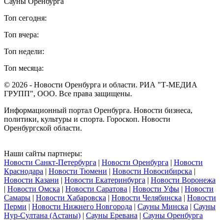
Сауны Оренбурга
Топ сегодня:
Топ вчера:
Топ недели:
Топ месяца:
© 2026 - Новости Оренбурга и области. РИА "Т-МЕДИА
ГРУПП", ООО. Все права защищены.
Информационный портал Оренбурга. Новости бизнеса,
политики, культуры и спорта. Гороскоп. Новости
Оренбургской области.
Наши сайты партнеры:
Новости Санкт-Петербурга
|
Новости Оренбурга
|
Новости
Краснодара
|
Новости Тюмени
|
Новости Новосибирска
|
Новости Казани
|
Новости Екатеринбурга
|
Новости Воронежа
|
Новости Омска
|
Новости Саратова
|
Новости Уфы
|
Новости
Самары
|
Новости Хабаровска
|
Новости Челябинска
|
Новости
Перми
|
Новости Нижнего Новгорода
|
Сауны Минска
|
Сауны
Нур-Султана (Астаны)
|
Сауны Еревана
|
Сауны Оренбурга