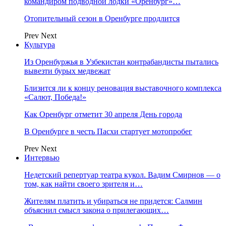
командиром подводной лодки «Оренбург»…
Отопительный сезон в Оренбурге продлится
Prev
Next
Культура
Из Оренбуржья в Узбекистан контрабандисты пытались
вывезти бурых медвежат
Близится ли к концу реновация выставочного комплекса
«Салют, Победа!»
Как Оренбург отметит 30 апреля День города
В Оренбурге в честь Пасхи стартует мотопробег
Prev
Next
Интервью
Недетский репертуар театра кукол. Вадим Смирнов — о
том, как найти своего зрителя и…
Жителям платить и убираться не придется: Салмин
объяснил смысл закона о прилегающих…