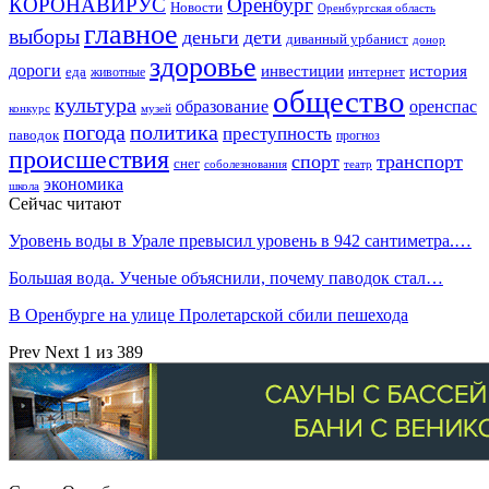
КОРОНАВИРУС
Оренбург
Новости
Оренбургская область
главное
выборы
деньги
дети
диванный урбанист
донор
здоровье
дороги
инвестиции
история
еда
интернет
животные
общество
культура
образование
оренспас
конкурс
музей
погода
политика
преступность
паводок
прогноз
происшествия
спорт
транспорт
снег
соболезнования
театр
экономика
школа
Сейчас читают
Уровень воды в Урале превысил уровень в 942 сантиметра.…
Большая вода. Ученые объяснили, почему паводок стал…
В Оренбурге на улице Пролетарской сбили пешехода
Prev
Next
1 из 389