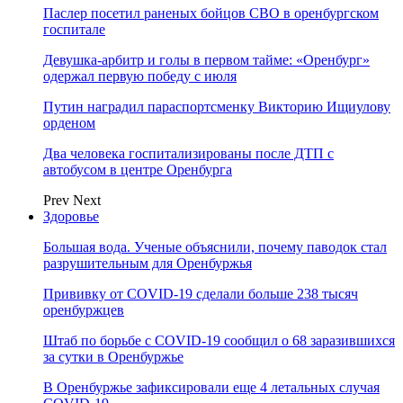
Паслер посетил раненых бойцов СВО в оренбургском
госпитале
Девушка-арбитр и голы в первом тайме: «Оренбург»
одержал первую победу с июля
Путин наградил параспортсменку Викторию Ищиулову
орденом
Два человека госпитализированы после ДТП с
автобусом в центре Оренбурга
Prev
Next
Здоровье
Большая вода. Ученые объяснили, почему паводок стал
разрушительным для Оренбуржья
Прививку от COVID-19 сделали больше 238 тысяч
оренбуржцев
Штаб по борьбе с СOVID-19 сообщил о 68 заразившихся
за сутки в Оренбуржье
В Оренбуржье зафиксировали еще 4 летальных случая