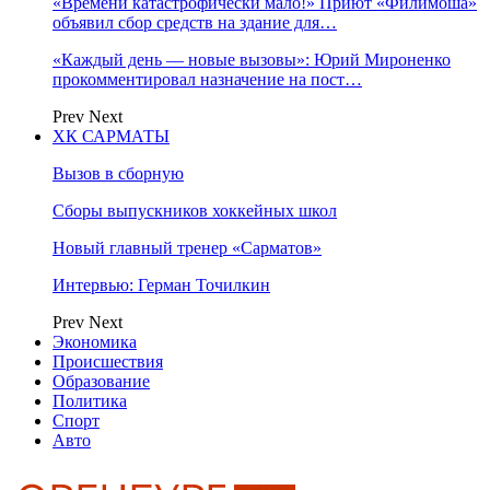
«Времени катастрофически мало!» Приют «Филимоша»
объявил сбор средств на здание для…
«Каждый день — новые вызовы»: Юрий Мироненко
прокомментировал назначение на пост…
Prev
Next
ХК САРМАТЫ
Вызов в сборную
Сборы выпускников хоккейных школ
Новый главный тренер «Сарматов»
Интервью: Герман Точилкин
Prev
Next
Экономика
Происшествия
Образование
Политика
Спорт
Авто