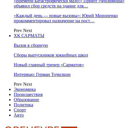
«Времени катастрофически мало!» Приют «Филимоша»
объявил сбор средств на здание для…
«Каждый день — новые вызовы»: Юрий Мироненко
прокомментировал назначение на пост…
Prev
Next
ХК САРМАТЫ
Вызов в сборную
Сборы выпускников хоккейных школ
Новый главный тренер «Сарматов»
Интервью: Герман Точилкин
Prev
Next
Экономика
Происшествия
Образование
Политика
Спорт
Авто