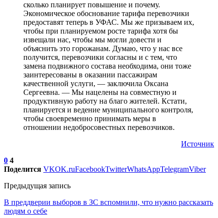
сколько планирует повышение и почему.
Экономическое обоснование тарифа перевозчики
предоставят теперь в УФАС. Мы же призываем их,
чтобы при планируемом росте тарифа хотя бы
извещали нас, чтобы мы могли довести и
объяснить это горожанам. Думаю, что у нас все
получится, перевозчики согласны и с тем, что
замена подвижного состава необходима, они тоже
заинтересованы в оказании пассажирам
качественной услуги, — заключила Оксана
Сергеевна. — Мы нацелены на совместную и
продуктивную работу на благо жителей. Кстати,
планируется и ведение муниципального контроля,
чтобы своевременно принимать меры в
отношении недобросовестных перевозчиков.
Источник
0
4
Поделится
VK
OK.ru
Facebook
Twitter
WhatsApp
Telegram
Viber
Предыдущая запись
В преддверии выборов в ЗС вспомнили, что нужно рассказать
людям о себе