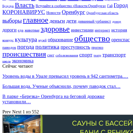
Власть
Город
Гай
Бузулук
Вступайте в сообщество «Новости Оренбурга»
КОРОНАВИРУС
Оренбург
Новости
Оренбургская область
главное
выборы
деньги
дети
диванный урбанист
донор
здоровье
дороги
инвестиции
история
еда
интернет
животные
общество
культура
образование
оренспас
конкурс
музей
погода
политика
преступность
паводок
прогноз
происшествия
спорт
транспорт
снег
соболезнования
театр
экономика
школа
Сейчас читают
Уровень воды в Урале превысил уровень в 942 сантиметра.…
Большая вода. Ученые объяснили, почему паводок стал…
В парке «Березка» Оренбурга на беговой дорожке
установили…
Prev
Next
1 из 552