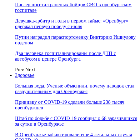
Паслер посетил раненых бойцов СВО в оренбургском
госпитале
Девушка-арбитр и голы в первом тайме: «Оренбург»
одержал первую победу с июля
Путин наградил параспортсменку Викторию Ищиулову
орденом
Два человека госпитализированы после ДТП с
автобусом в центре Оренбурга
Prev
Next
Здоровье
Большая вода. Ученые объяснили, почему паводок стал
разрушительным для Оренбуржья
Прививку от COVID-19 сделали больше 238 тысяч
оренбуржцев
Штаб по борьбе с СOVID-19 сообщил о 68 заразившихся
за сутки в Оренбуржье
В Оренбуржье зафиксировали еще 4 летальных случая