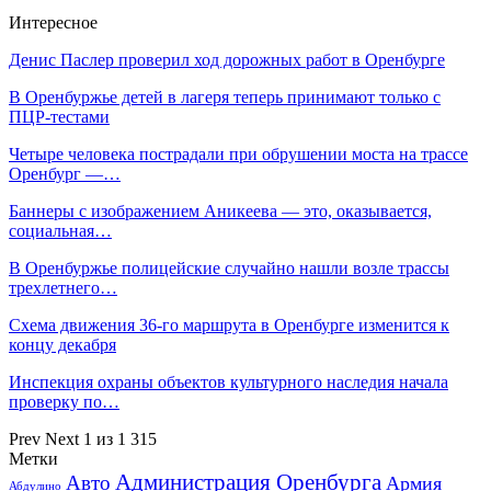
Интересное
Денис Паслер проверил ход дорожных работ в Оренбурге
В Оренбуржье детей в лагеря теперь принимают только с
ПЦР-тестами
Четыре человека пострадали при обрушении моста на трассе
Оренбург —…
Баннеры с изображением Аникеева — это, оказывается,
социальная…
В Оренбуржье полицейские случайно нашли возле трассы
трехлетнего…
Схема движения 36-го маршрута в Оренбурге изменится к
концу декабря
Инспекция охраны объектов культурного наследия начала
проверку по…
Prev
Next
1 из 1 315
Метки
Администрация Оренбурга
Авто
Армия
Абдулино