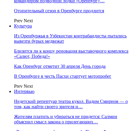
командиром подводной лодки «Оренбург»…
Отопительный сезон в Оренбурге продлится
Prev
Next
Культура
Из Оренбуржья в Узбекистан контрабандисты пытались
вывезти бурых медвежат
Близится ли к концу реновация выставочного комплекса
«Салют, Победа!»
Как Оренбург отметит 30 апреля День города
В Оренбурге в честь Пасхи стартует мотопробег
Prev
Next
Интервью
Недетский репертуар театра кукол. Вадим Смирнов — о
том, как найти своего зрителя и…
Жителям платить и убираться не придется: Салмин
объяснил смысл закона о прилегающих…