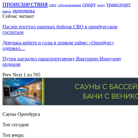
происшествия
спорт
транспорт
снег
соболезнования
театр
экономика
школа
Сейчас читают
Паслер посетил раненых бойцов СВО в оренбургском
госпитале
Девушка-арбитр и голы в первом тайме: «Оренбург»
одержал…
Путин наградил параспортсменку Викторию Ищиулову
орденом
Prev
Next
1 из 765
Сауны Оренбурга
Топ сегодня:
Топ вчера: