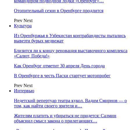
командиром подводной лодки «Оренбург»…
Отопительный сезон в Оренбурге продлится
Prev
Next
Культура
Из Оренбуржья в Узбекистан контрабандисты пытались
вывезти бурых медвежат
Близится ли к концу реновация выставочного комплекса
«Салют, Победа!»
Как Оренбург отметит 30 апреля День города
В Оренбурге в честь Пасхи стартует мотопробег
Prev
Next
Интервью
Недетский репертуар театра кукол. Вадим Смирнов — о
том, как найти своего зрителя и…
Жителям платить и убираться не придется: Салмин
объяснил смысл закона о прилегающих…