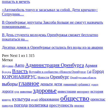
попасть в мечеть
«Автомобиль тонул и засасывал за собой. Дети кричали»:
Сотрудник…
В Оренбуржье депутаты Заксоба больше не смогут назначать
помощниками…
В День студента молодежь Оренбуржья сможет бесплатно
покататься на…
Десятки домов в Оренбуржье остались без воды из-за аварии
Prev
Next
1 из 1 315
Метки
Администрация Оренбурга
Авто
Армия
Абдулино
Власть
Город
Гай
Бузулук
Вступайте в сообщество «Новости Оренбурга»
КОРОНАВИРУС
Оренбург
Новости
Оренбургская область
главное
выборы
деньги
дети
диванный урбанист
донор
здоровье
дороги
инвестиции
история
еда
интернет
животные
общество
культура
образование
оренспас
конкурс
музей
погода
политика
преступность
паводок
прогноз