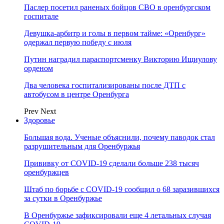
Паслер посетил раненых бойцов СВО в оренбургском
госпитале
Девушка-арбитр и голы в первом тайме: «Оренбург»
одержал первую победу с июля
Путин наградил параспортсменку Викторию Ищиулову
орденом
Два человека госпитализированы после ДТП с
автобусом в центре Оренбурга
Prev
Next
Здоровье
Большая вода. Ученые объяснили, почему паводок стал
разрушительным для Оренбуржья
Прививку от COVID-19 сделали больше 238 тысяч
оренбуржцев
Штаб по борьбе с СOVID-19 сообщил о 68 заразившихся
за сутки в Оренбуржье
В Оренбуржье зафиксировали еще 4 летальных случая