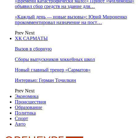
«Времени катастрофически мало!» Приют «Филимоша»
объявил сбор средств на здание для…
«Каждый день — новые вызовы»: Юрий Мироненко
прокомментировал назначение на пост…
Prev
Next
ХК САРМАТЫ
Вызов в сборную
Сборы выпускников хоккейных школ
Новый главный тренер «Сарматов»
Интервью: Герман Точилкин
Prev
Next
Экономика
Происшествия
Образование
Политика
Спорт
Авто