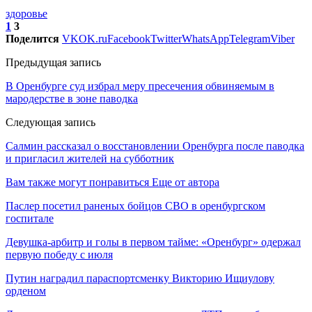
здоровье
1
3
Поделится
VK
OK.ru
Facebook
Twitter
WhatsApp
Telegram
Viber
Предыдущая запись
В Оренбурге суд избрал меру пресечения обвиняемым в
мародерстве в зоне паводка
Следующая запись
Салмин рассказал о восстановлении Оренбурга после паводка
и пригласил жителей на субботник
Вам также могут понравиться
Еще от автора
Паслер посетил раненых бойцов СВО в оренбургском
госпитале
Девушка-арбитр и голы в первом тайме: «Оренбург» одержал
первую победу с июля
Путин наградил параспортсменку Викторию Ищиулову
орденом