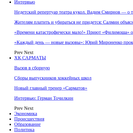
Интервью
Недетский репертуар театра кукол. Вадим Смирнов — о т
Жителям платить и убираться не придется: Салмин объя
«Времени катастрофически мало!» Приют «Филимоша» об
«Каждый день — новые вызовы»: Юрий Мироненко прок
Prev
Next
ХК САРМАТЫ
Вызов в сборную
Сборы выпускников хоккейных школ
Новый главный тренер «Сарматов»
Интервью: Герман Точилкин
Prev
Next
Экономика
Происшествия
Образование
Политика