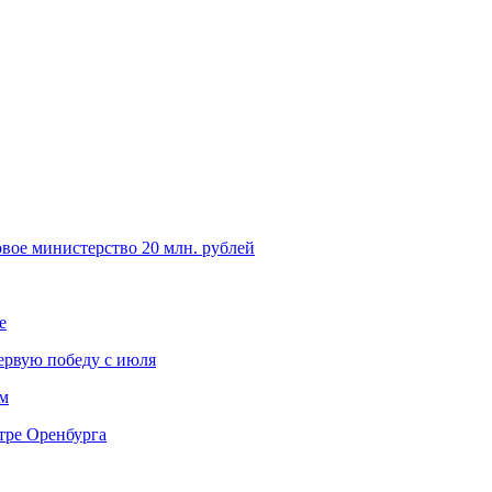
овое министерство 20 млн. рублей
е
ервую победу с июля
м
тре Оренбурга