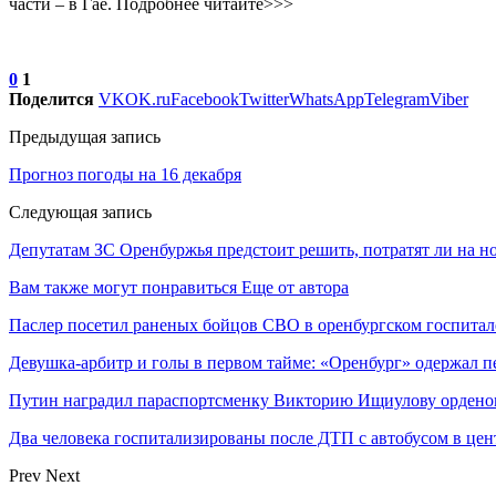
части – в Гае. Подробнее читайте>>>
0
1
Поделится
VK
OK.ru
Facebook
Twitter
WhatsApp
Telegram
Viber
Предыдущая запись
Прогноз погоды на 16 декабря
Следующая запись
Депутатам ЗС Оренбуржья предстоит решить, потратят ли на н
Вам также могут понравиться
Еще от автора
Паслер посетил раненых бойцов СВО в оренбургском госпитал
Девушка-арбитр и голы в первом тайме: «Оренбург» одержал п
Путин наградил параспортсменку Викторию Ищиулову ордено
Два человека госпитализированы после ДТП с автобусом в цен
Prev
Next