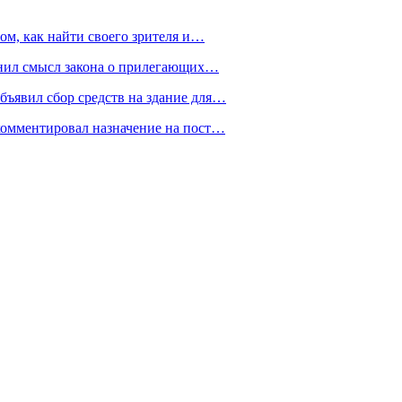
ом, как найти своего зрителя и…
снил смысл закона о прилегающих…
ъявил сбор средств на здание для…
омментировал назначение на пост…