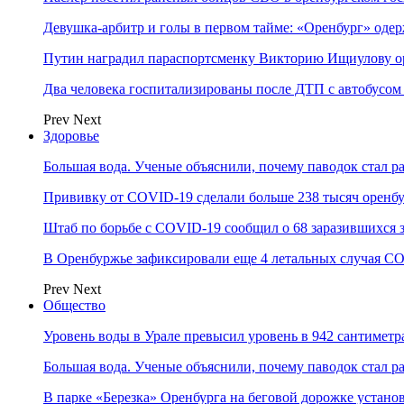
Девушка-арбитр и голы в первом тайме: «Оренбург» оде
Путин наградил параспортсменку Викторию Ищиулову о
Два человека госпитализированы после ДТП с автобусом
Prev
Next
Здоровье
Большая вода. Ученые объяснили, почему паводок стал 
Прививку от COVID-19 сделали больше 238 тысяч оренб
Штаб по борьбе с СOVID-19 сообщил о 68 заразившихся 
В Оренбуржье зафиксировали еще 4 летальных случая C
Prev
Next
Общество
Уровень воды в Урале превысил уровень в 942 сантиметра
Большая вода. Ученые объяснили, почему паводок стал 
В парке «Березка» Оренбурга на беговой дорожке устан