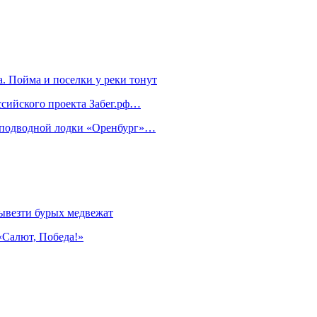
. Пойма и поселки у реки тонут
ссийского проекта Забег.рф…
м подводной лодки «Оренбург»…
ывезти бурых медвежат
«Салют, Победа!»