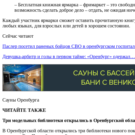
– Бесплатная книжная ярмарка – фримаркет – это свобод
возможность сделать доброе дело – отдать, не ожидая нич
Каждый участник ярмарки сможет оставить прочитанную книгу,
любых языках, для взрослых или детей в хорошем состоянии.
Сейчас читают
Паслер посетил раненых бойцов СВО в оренбургском госпитал
Девушка-арбитр и голы в первом тайме: «Оренбург» одержал…
Сауны Оренбурга
ЧИТАЙТЕ ТАКЖЕ
Три модельных библиотеки открылись в Оренбургской обла
В Оренбургской области открылись три библиотеки нового поко