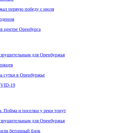
ржал первую победу с июля
рденом
 в центре Оренбурга
разрушительным для Оренбуржья
уржцев
за сутки в Оренбуржье
OVID-19
. Пойма и поселки у реки тонут
разрушительным для Оренбуржья
овили бетонный блок