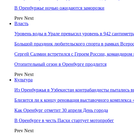
В Оренбуржье ночью ожидаются заморозки
Prev
Next
Власть
Уровень воды в Урале превысил уровень в 942 сантиметра
Большой праздник любительского спорта в рамках Всеро
Сергей Салмин встретился с Героем России, командиро
Отопительный сезон в Оренбурге продлится
Prev
Next
Культура
Из Оренбуржья в Узбекистан контрабандисты пытались в
Близится ли к концу реновация выставочного комплекса 
Как Оренбург отметит 30 апреля День города
В Оренбурге в честь Пасхи стартует мотопробег
Prev
Next