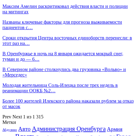
Максим Амелин раскритиковал действия власти и полиции
на митингах
Названы ключевые факторы для прогноза выживаемости
пациентов с…
Сроки открытия Центра восточных единоборств перенесли: в
этот раз на…
В Оренбуржье в ночь на 8 января ожидается мокрый снег,
туман и до — 6…
В Северном районе столкнулись два грузовика «Вольво» и
«Мерседес»
Молодая жительница Соль-Илецка после трех недель в
реанимации ООКБ №2…
Более 100 жителей Илекского района наказали рублем за отказ
от масок
Prev
Next
1 из 1 315
Метки
Администрация Оренбурга
Авто
Армия
Абдулино