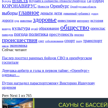
Власть
Город
Гай
Бузулук
Вступайте в сообщество «Новости Оренбурга»
КОРОНАВИРУС
Оренбург
Новости
Оренбургская область
главное
выборы
деньги
дети
диванный урбанист
донор
здоровье
дороги
инвестиции
история
еда
интернет
животные
общество
культура
образование
оренспас
конкурс
музей
погода
политика
преступность
паводок
прогноз
происшествия
спорт
транспорт
снег
соболезнования
театр
экономика
школа
Сейчас читают
Паслер посетил раненых бойцов СВО в оренбургском
госпитале
Девушка-арбитр и голы в первом тайме: «Оренбург»
одержал…
Путин наградил параспортсменку Викторию Ищиулову
орденом
Prev
Next
1 из 765