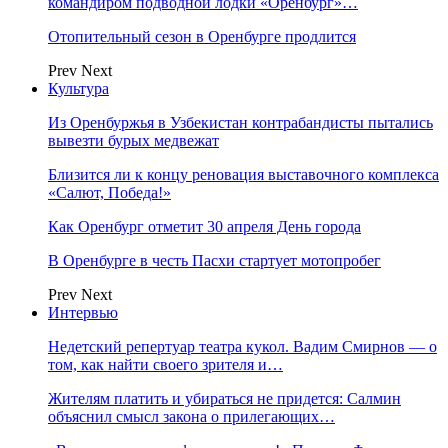
командиром подводной лодки «Оренбург»…
Отопительный сезон в Оренбурге продлится
Prev
Next
Культура
Из Оренбуржья в Узбекистан контрабандисты пытались
вывезти бурых медвежат
Близится ли к концу реновация выставочного комплекса
«Салют, Победа!»
Как Оренбург отметит 30 апреля День города
В Оренбурге в честь Пасхи стартует мотопробег
Prev
Next
Интервью
Недетский репертуар театра кукол. Вадим Смирнов — о
том, как найти своего зрителя и…
Жителям платить и убираться не придется: Салмин
объяснил смысл закона о прилегающих…