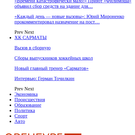
«Времени катастрофически мало!» Приют «Филимоша»
объявил сбор средств на здание для…
«Каждый день — новые вызовы»: Юрий Мироненко
прокомментировал назначение на пост…
Prev
Next
ХК САРМАТЫ
Вызов в сборную
Сборы выпускников хоккейных школ
Новый главный тренер «Сарматов»
Интервью: Герман Точилкин
Prev
Next
Экономика
Происшествия
Образование
Политика
Спорт
Авто