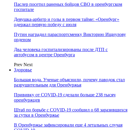
Паслер посетил раненых бойцов СВО в оренбургском
госпитале
Девушка-арбитр и голы в первом тайме: «Оренбург»
одержал первую победу с июля
Путин наградил параспортсменку Викторию Ищиулову
орденом
Два человека госпитализированы после ДТП с
автобусом в центре Оренбурга
Prev
Next
Здоровье
Большая вода. Ученые объяснили, почему паводок стал
разрушительным для Оренбуржья
Прививку от COVID-19 сделали больше 238 тысяч
оренбуржцев
Штаб по борьбе с СOVID-19 сообщил о 68 заразившихся
за сутки в Оренбуржье
В Оренбуржье зафиксировали еще 4 летальных случая