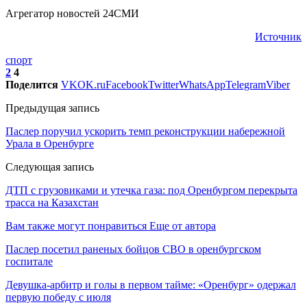
Агрегатор новостей 24СМИ
Источник
спорт
2
4
Поделится
VK
OK.ru
Facebook
Twitter
WhatsApp
Telegram
Viber
Предыдущая запись
Паслер поручил ускорить темп реконструкции набережной
Урала в Оренбурге
Следующая запись
ДТП с грузовиками и утечка газа: под Оренбургом перекрыта
трасса на Казахстан
Вам также могут понравиться
Еще от автора
Паслер посетил раненых бойцов СВО в оренбургском
госпитале
Девушка-арбитр и голы в первом тайме: «Оренбург» одержал
первую победу с июля