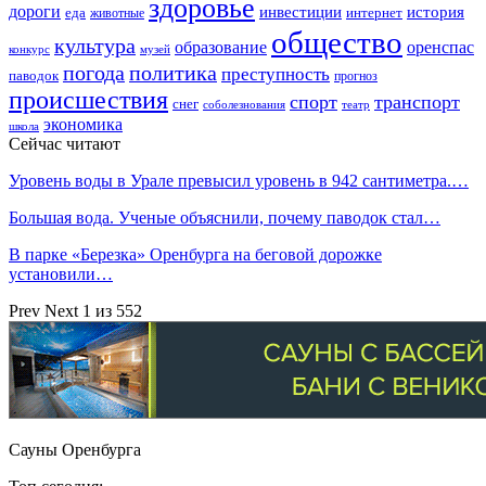
здоровье
дороги
инвестиции
история
еда
интернет
животные
общество
культура
образование
оренспас
конкурс
музей
погода
политика
преступность
паводок
прогноз
происшествия
спорт
транспорт
снег
соболезнования
театр
экономика
школа
Сейчас читают
Уровень воды в Урале превысил уровень в 942 сантиметра.…
Большая вода. Ученые объяснили, почему паводок стал…
В парке «Березка» Оренбурга на беговой дорожке
установили…
Prev
Next
1 из 552
Сауны Оренбурга