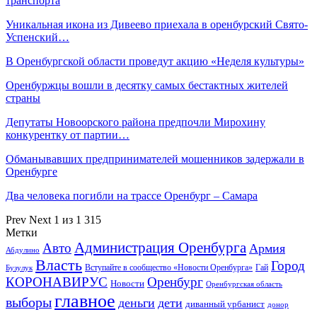
транспорта
Уникальная икона из Дивеево приехала в оренбурский Свято-
Успенский…
В Оренбургской области проведут акцию «Неделя культуры»
Оренбуржцы вошли в десятку самых бестактных жителей
страны
Депутаты Новоорского района предпочли Мирохину
конкурентку от партии…
Обманывавших предпринимателей мошенников задержали в
Оренбурге
Два человека погибли на трассе Оренбург – Самара
Prev
Next
1 из 1 315
Метки
Администрация Оренбурга
Авто
Армия
Абдулино
Власть
Город
Гай
Бузулук
Вступайте в сообщество «Новости Оренбурга»
КОРОНАВИРУС
Оренбург
Новости
Оренбургская область
главное
выборы
деньги
дети
диванный урбанист
донор