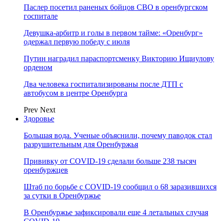
Паслер посетил раненых бойцов СВО в оренбургском
госпитале
Девушка-арбитр и голы в первом тайме: «Оренбург»
одержал первую победу с июля
Путин наградил параспортсменку Викторию Ищиулову
орденом
Два человека госпитализированы после ДТП с
автобусом в центре Оренбурга
Prev
Next
Здоровье
Большая вода. Ученые объяснили, почему паводок стал
разрушительным для Оренбуржья
Прививку от COVID-19 сделали больше 238 тысяч
оренбуржцев
Штаб по борьбе с СOVID-19 сообщил о 68 заразившихся
за сутки в Оренбуржье
В Оренбуржье зафиксировали еще 4 летальных случая