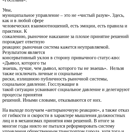
Увы,
муниципальное управление – это не «чистый разум». Здесь,
как и в любой сфере
человеческих взаимоотношений, есть эмоции, есть правила и
практики. К
сожалению, рыночное наказание за плохое принятие решений
порождает ответную
реакцию: рыночная система кажется неуправляемой.
Результатом является
консервативный уклон в сторону привычного статус-кво:
«Дьявол, которого ты
знаешь, лучше, чем дьявол, которого ты не знаешь». Нельзя
также исключать личные и социальные
риски, излишнюю публичность рыночной системы,
социальное давление. Госслужащие в
такой ситуации усваивают социальное давление и делегируют
процессы принятия
решений. Иными словами, отказываются от них.
На выходе получаем «антирыночную реакцию», а также отказ
от гибкости и скорости в характере мышления должностных
лиц и в механизмах принятия ими решений. В итоге за
многие годы никто не пытался реформировать систему
управления общественным транспортом города, хотя того и