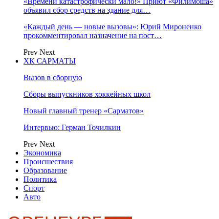
«Времени катастрофически мало!» Приют «Филимоша»
объявил сбор средств на здание для…
«Каждый день — новые вызовы»: Юрий Мироненко
прокомментировал назначение на пост…
Prev
Next
ХК САРМАТЫ
Вызов в сборную
Сборы выпускников хоккейных школ
Новый главный тренер «Сарматов»
Интервью: Герман Точилкин
Prev
Next
Экономика
Происшествия
Образование
Политика
Спорт
Авто