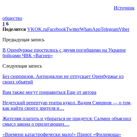
Источник
общество
1
6
Поделится
VK
OK.ru
Facebook
Twitter
WhatsApp
Telegram
Viber
Предыдущая запись
В Оренбуржье простились с двумя погибшими на Украине
бойцами ЧВК «Вагнер»
Следующая запись
Без сюрпризов. Антициклон не отпускает Оренбуржье из
своих объятий
Вам также могут понравиться
Еще от автора
Недетский репертуар театра кукол. Вадим Смирнов — о том,
как найти своего зрителя и…
Жителям платить и убираться не придется: Салмин объяснил
смысл закона о прилегающих…
«Времени катастрофически мало!» Приют «Филимоша»