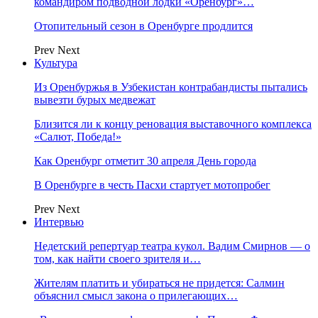
командиром подводной лодки «Оренбург»…
Отопительный сезон в Оренбурге продлится
Prev
Next
Культура
Из Оренбуржья в Узбекистан контрабандисты пытались
вывезти бурых медвежат
Близится ли к концу реновация выставочного комплекса
«Салют, Победа!»
Как Оренбург отметит 30 апреля День города
В Оренбурге в честь Пасхи стартует мотопробег
Prev
Next
Интервью
Недетский репертуар театра кукол. Вадим Смирнов — о
том, как найти своего зрителя и…
Жителям платить и убираться не придется: Салмин
объяснил смысл закона о прилегающих…