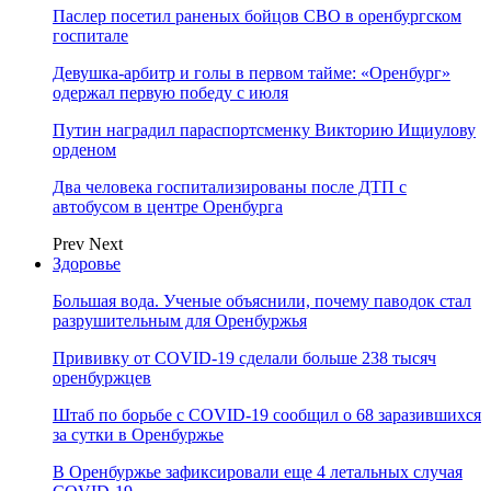
Паслер посетил раненых бойцов СВО в оренбургском
госпитале
Девушка-арбитр и голы в первом тайме: «Оренбург»
одержал первую победу с июля
Путин наградил параспортсменку Викторию Ищиулову
орденом
Два человека госпитализированы после ДТП с
автобусом в центре Оренбурга
Prev
Next
Здоровье
Большая вода. Ученые объяснили, почему паводок стал
разрушительным для Оренбуржья
Прививку от COVID-19 сделали больше 238 тысяч
оренбуржцев
Штаб по борьбе с СOVID-19 сообщил о 68 заразившихся
за сутки в Оренбуржье
В Оренбуржье зафиксировали еще 4 летальных случая