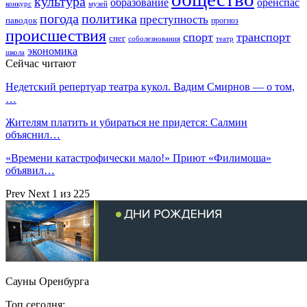
культура
образование
оренспас
конкурс
музей
погода
политика
преступность
паводок
прогноз
происшествия
спорт
транспорт
снег
соболезнования
театр
экономика
школа
Сейчас читают
Недетский репертуар театра кукол. Вадим Смирнов — о том,
…
Жителям платить и убираться не придется: Салмин
объяснил…
«Времени катастрофически мало!» Приют «Филимоша»
объявил…
Prev
Next
1 из 225
Сауны Оренбурга
Топ сегодня: