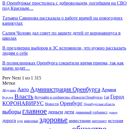
В Оренбуржье простились с добровольцем, погибшим на СВО
под Красным…
Татьяна Савинова рассказала о работе врачей на новогодних
каникулах
Салим Чолоян дал совет по защите детей от коронавируса в
школах
В преддверии выборов в ЗС вспомнили, что нужно рассказать
людям о себе
В поликлиниках Оренбурга сократили время приема, так как
врачи ходят…
Prev
Next
1 из 1 315
Метки
Администрация Оренбурга
Авто
Армия
Абдулино
Власть
Город
Гай
Бузулук
Вступайте в сообщество «Новости Оренбурга»
КОРОНАВИРУС
Оренбург
Новости
Оренбургская область
главное
выборы
деньги
дети
диванный урбанист
донор
здоровье
дороги
инвестиции
история
еда
интернет
животные
общество