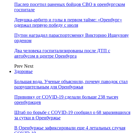
Паслер посетил раненых бойцов СВО в оренбургском
госпитале
Девушка-арбитр и голы в первом тайме: «Оренбург»
одержал первую победу с июля
Путин наградил параспортсменку Викторию Ищиулову
орденом
Два человека госпитализированы после ДТП с
автобусом в центре Оренбурга
Prev
Next
Здоровье
Большая вода. Ученые объяснили, почему паводок стал
разрушительным для Оренбуржья
Прививку от COVID-19 сделали больше 238 тысяч
оренбуржцев
Штаб по борьбе с СOVID-19 сообщил о 68 заразившихся
за сутки в Оренбуржье
В Оренбуржье зафиксировали еще 4 летальных случая