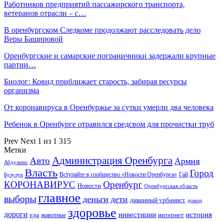
Работников предприятий пассажирского транспорта,
ветеранов отрасли – с…
В оренбургском Следкоме продолжают расследовать дело
Веры Башировой
Оренбургские и самарские пограничники задержали крупные
партии…
Биолог: Ковид приближает старость, забирая ресурсы
организма
От коронавируса в Оренбуржье за сутки умерли два человека
Ребенок в Оренбурге отравился средсвом для прочистки труб
Prev
Next
1 из 1 315
Метки
Администрация Оренбурга
Авто
Армия
Абдулино
Власть
Город
Гай
Бузулук
Вступайте в сообщество «Новости Оренбурга»
КОРОНАВИРУС
Оренбург
Новости
Оренбургская область
главное
выборы
деньги
дети
диванный урбанист
донор
здоровье
дороги
инвестиции
история
еда
интернет
животные