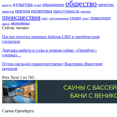
общество
культура
образование
оренспас
конкурс
музей
погода
политика
преступность
паводок
прогноз
происшествия
спорт
транспорт
снег
соболезнования
театр
экономика
школа
Сейчас читают
Паслер посетил раненых бойцов СВО в оренбургском
госпитале
Девушка-арбитр и голы в первом тайме: «Оренбург»
одержал…
Путин наградил параспортсменку Викторию Ищиулову
орденом
Prev
Next
1 из 765
Сауны Оренбурга