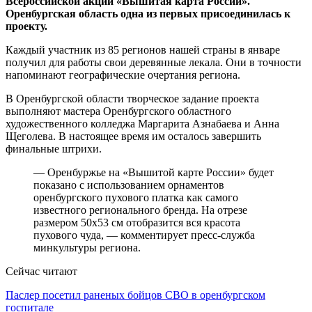
Всероссийской акции «Вышитая карта России».
Оренбургская область одна из первых присоединилась к
проекту.
Каждый участник из 85 регионов нашей страны в январе
получил для работы свои деревянные лекала. Они в точности
напоминают географические очертания региона.
В Оренбургской области творческое задание проекта
выполняют мастера Оренбургского областного
художественного колледжа Маргарита Азнабаева и Анна
Щеголева. В настоящее время им осталось завершить
финальные штрихи.
— Оренбуржье на «Вышитой карте России» будет
показано с использованием орнаментов
оренбургского пухового платка как самого
известного регионального бренда. На отрезе
размером 50х53 см отобразится вся красота
пухового чуда, — комментирует пресс-служба
минкультуры региона.
Сейчас читают
Паслер посетил раненых бойцов СВО в оренбургском
госпитале