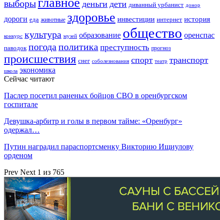
главное
выборы
деньги
дети
диванный урбанист
донор
здоровье
дороги
инвестиции
история
еда
интернет
животные
общество
культура
образование
оренспас
конкурс
музей
погода
политика
преступность
паводок
прогноз
происшествия
спорт
транспорт
снег
соболезнования
театр
экономика
школа
Сейчас читают
Паслер посетил раненых бойцов СВО в оренбургском
госпитале
Девушка-арбитр и голы в первом тайме: «Оренбург»
одержал…
Путин наградил параспортсменку Викторию Ищиулову
орденом
Prev
Next
1 из 765