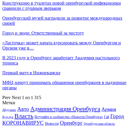
Конструкцию в туалетах новой оренбургской инфекционки
сравнили с пушным зверьком
Оренбургский музей наградили за развитие международных
связей
Город и люди: Ответственный за чистоту
«Ласточка» может начать курсировать между Оренбургом и
Орском уже в…
В 2023 году в Оренбурге заработает Академия настольного
тенниса
Первый матч в Нижнекамске
МФЦ начнут принимать обращения оренбуржцев в надзорные
органы
Prev
Next
1 из 1 315
Метки
Администрация Оренбурга
Авто
Армия
Абдулино
Власть
Город
Гай
Бузулук
Вступайте в сообщество «Новости Оренбурга»
КОРОНАВИРУС
Оренбург
Новости
Оренбургская область