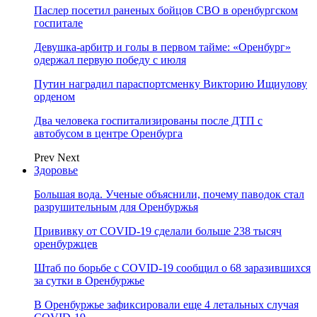
Паслер посетил раненых бойцов СВО в оренбургском
госпитале
Девушка-арбитр и голы в первом тайме: «Оренбург»
одержал первую победу с июля
Путин наградил параспортсменку Викторию Ищиулову
орденом
Два человека госпитализированы после ДТП с
автобусом в центре Оренбурга
Prev
Next
Здоровье
Большая вода. Ученые объяснили, почему паводок стал
разрушительным для Оренбуржья
Прививку от COVID-19 сделали больше 238 тысяч
оренбуржцев
Штаб по борьбе с СOVID-19 сообщил о 68 заразившихся
за сутки в Оренбуржье
В Оренбуржье зафиксировали еще 4 летальных случая