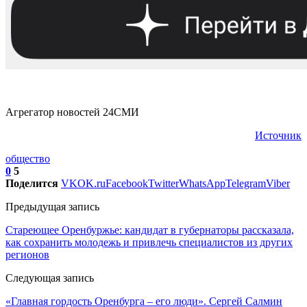
Агрегатор новостей 24СМИ
Источник
общество
0
5
Поделится
VK
OK.ru
Facebook
Twitter
WhatsApp
Telegram
Viber
Предыдущая запись
Стареющее Оренбуржье: кандидат в губернаторы рассказала,
как сохранить молодежь и привлечь специалистов из других
регионов
Следующая запись
«Главная гордость Оренбурга – его люди». Сергей Салмин