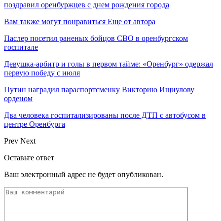
поздравил оренбуржцев с днем рождения города
Вам также могут понравиться
Еще от автора
Паслер посетил раненых бойцов СВО в оренбургском
госпитале
Девушка-арбитр и голы в первом тайме: «Оренбург» одержал
первую победу с июля
Путин наградил параспортсменку Викторию Ищиулову
орденом
Два человека госпитализированы после ДТП с автобусом в
центре Оренбурга
Prev
Next
Оставьте ответ
Ваш электронный адрес не будет опубликован.