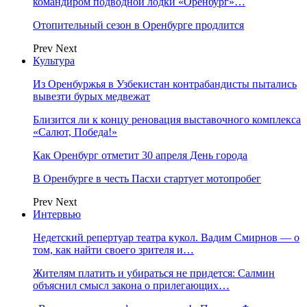
командиром подводной лодки «Оренбург»…
Отопительный сезон в Оренбурге продлится
Prev
Next
Культура
Из Оренбуржья в Узбекистан контрабандисты пытались
вывезти бурых медвежат
Близится ли к концу реновация выставочного комплекса
«Салют, Победа!»
Как Оренбург отметит 30 апреля День города
В Оренбурге в честь Пасхи стартует мотопробег
Prev
Next
Интервью
Недетский репертуар театра кукол. Вадим Смирнов — о
том, как найти своего зрителя и…
Жителям платить и убираться не придется: Салмин
объяснил смысл закона о прилегающих…