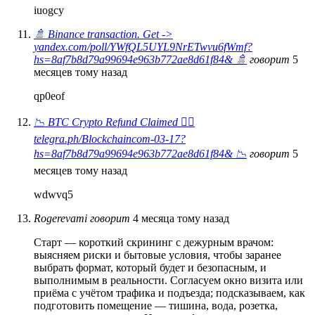
iuogcy
🚿 Binance transaction. Get ->
yandex.com/poll/YWfQL5UYL9NrETwvu6fWmf?
hs=8af7b8d79a99694e963b772ae8d61f84& 🚿
говорит
5
месяцев тому назад
qp0eof
📉 BTC Crypto Refund Claimed 👉🏾
telegra.ph/Blockchaincom-03-17?
hs=8af7b8d79a99694e963b772ae8d61f84& 📉
говорит
5
месяцев тому назад
wdwvq5
Rogerevami
говорит
4 месяца тому назад
Старт — короткий скрининг с дежурным врачом:
выясняем риски и бытовые условия, чтобы заранее
выбрать формат, который будет и безопасным, и
выполнимым в реальности. Согласуем окно визита или
приёма с учётом трафика и подъезда; подсказываем, как
подготовить помещение — тишина, вода, розетка,