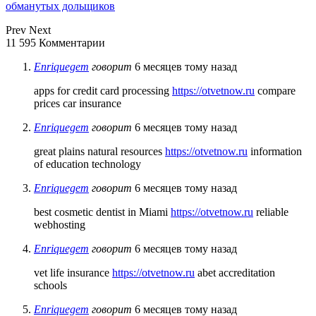
обманутых дольщиков
Prev
Next
11 595 Комментарии
Enriquegem
говорит
6 месяцев тому назад
apps for credit card processing
https://otvetnow.ru
compare
prices car insurance
Enriquegem
говорит
6 месяцев тому назад
great plains natural resources
https://otvetnow.ru
information
of education technology
Enriquegem
говорит
6 месяцев тому назад
best cosmetic dentist in Miami
https://otvetnow.ru
reliable
webhosting
Enriquegem
говорит
6 месяцев тому назад
vet life insurance
https://otvetnow.ru
abet accreditation
schools
Enriquegem
говорит
6 месяцев тому назад