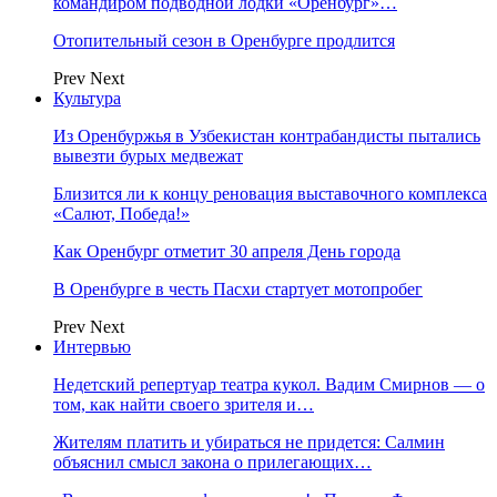
командиром подводной лодки «Оренбург»…
Отопительный сезон в Оренбурге продлится
Prev
Next
Культура
Из Оренбуржья в Узбекистан контрабандисты пытались
вывезти бурых медвежат
Близится ли к концу реновация выставочного комплекса
«Салют, Победа!»
Как Оренбург отметит 30 апреля День города
В Оренбурге в честь Пасхи стартует мотопробег
Prev
Next
Интервью
Недетский репертуар театра кукол. Вадим Смирнов — о
том, как найти своего зрителя и…
Жителям платить и убираться не придется: Салмин
объяснил смысл закона о прилегающих…