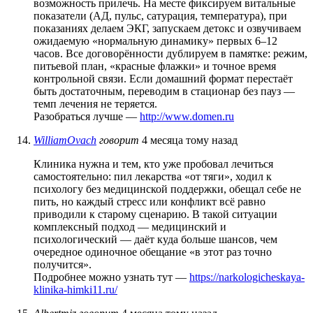
возможность прилечь. На месте фиксируем витальные
показатели (АД, пульс, сатурация, температура), при
показаниях делаем ЭКГ, запускаем детокс и озвучиваем
ожидаемую «нормальную динамику» первых 6–12
часов. Все договорённости дублируем в памятке: режим,
питьевой план, «красные флажки» и точное время
контрольной связи. Если домашний формат перестаёт
быть достаточным, переводим в стационар без пауз —
темп лечения не теряется.
Разобраться лучше —
http://www.domen.ru
WilliamOvach
говорит
4 месяца тому назад
Клиника нужна и тем, кто уже пробовал лечиться
самостоятельно: пил лекарства «от тяги», ходил к
психологу без медицинской поддержки, обещал себе не
пить, но каждый стресс или конфликт всё равно
приводили к старому сценарию. В такой ситуации
комплексный подход — медицинский и
психологический — даёт куда больше шансов, чем
очередное одиночное обещание «в этот раз точно
получится».
Подробнее можно узнать тут —
https://narkologicheskaya-
klinika-himki11.ru/