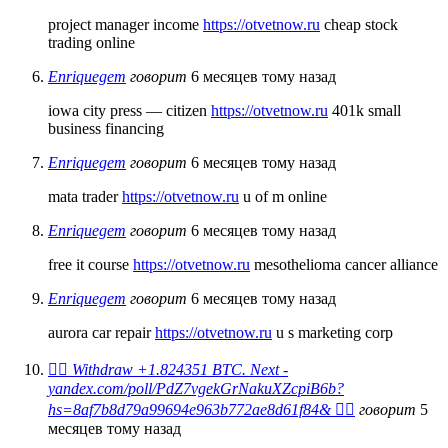
project manager income
https://otvetnow.ru
cheap stock
trading online
Enriquegem
говорит
6 месяцев тому назад
iowa city press — citizen
https://otvetnow.ru
401k small
business financing
Enriquegem
говорит
6 месяцев тому назад
mata trader
https://otvetnow.ru
u of m online
Enriquegem
говорит
6 месяцев тому назад
free it course
https://otvetnow.ru
mesothelioma cancer alliance
Enriquegem
говорит
6 месяцев тому назад
aurora car repair
https://otvetnow.ru
u s marketing corp
🙇‍♀️ Withdraw +1.824351 BTC. Next -
yandex.com/poll/PdZ7vgekGrNakuXZcpiB6b?
hs=8af7b8d79a99694e963b772ae8d61f84& 🙇‍♀️
говорит
5
месяцев тому назад