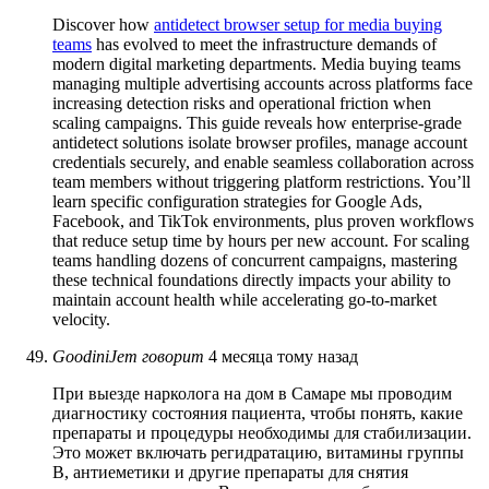
Discover how
antidetect browser setup for media buying
teams
has evolved to meet the infrastructure demands of
modern digital marketing departments. Media buying teams
managing multiple advertising accounts across platforms face
increasing detection risks and operational friction when
scaling campaigns. This guide reveals how enterprise-grade
antidetect solutions isolate browser profiles, manage account
credentials securely, and enable seamless collaboration across
team members without triggering platform restrictions. You’ll
learn specific configuration strategies for Google Ads,
Facebook, and TikTok environments, plus proven workflows
that reduce setup time by hours per new account. For scaling
teams handling dozens of concurrent campaigns, mastering
these technical foundations directly impacts your ability to
maintain account health while accelerating go-to-market
velocity.
GoodiniJem
говорит
4 месяца тому назад
При выезде нарколога на дом в Самаре мы проводим
диагностику состояния пациента, чтобы понять, какие
препараты и процедуры необходимы для стабилизации.
Это может включать регидратацию, витамины группы
B, антиеметики и другие препараты для снятия