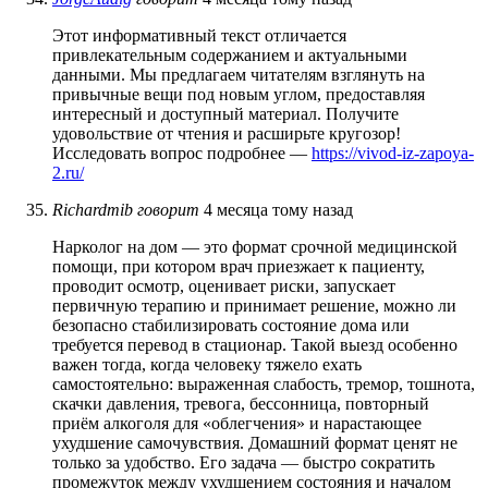
Этот информативный текст отличается
привлекательным содержанием и актуальными
данными. Мы предлагаем читателям взглянуть на
привычные вещи под новым углом, предоставляя
интересный и доступный материал. Получите
удовольствие от чтения и расширьте кругозор!
Исследовать вопрос подробнее —
https://vivod-iz-zapoya-
2.ru/
Richardmib
говорит
4 месяца тому назад
Нарколог на дом — это формат срочной медицинской
помощи, при котором врач приезжает к пациенту,
проводит осмотр, оценивает риски, запускает
первичную терапию и принимает решение, можно ли
безопасно стабилизировать состояние дома или
требуется перевод в стационар. Такой выезд особенно
важен тогда, когда человеку тяжело ехать
самостоятельно: выраженная слабость, тремор, тошнота,
скачки давления, тревога, бессонница, повторный
приём алкоголя для «облегчения» и нарастающее
ухудшение самочувствия. Домашний формат ценят не
только за удобство. Его задача — быстро сократить
промежуток между ухудшением состояния и началом