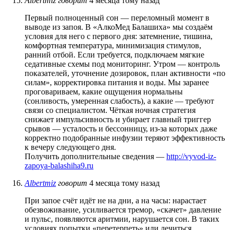
Albertmiz
говорит
4 месяца тому назад
Первый полноценный сон — переломный момент в
выводе из запоя. В «АлкоМед Балашиха» мы создаём
условия для него с первого дня: затемнение, тишина,
комфортная температура, минимизация стимулов,
ранний отбой. Если требуется, подключаем мягкие
седативные схемы под мониторинг. Утром — контроль
показателей, уточнение дозировок, план активности «по
силам», корректировка питания и воды. Мы заранее
проговариваем, какие ощущения нормальны
(сонливость, умеренная слабость), а какие — требуют
связи со специалистом. Чёткая ночная стратегия
снижает импульсивность и убирает главный триггер
срывов — усталость и бессонницу, из-за которых даже
корректно подобранные инфузии теряют эффективность
к вечеру следующего дня.
Получить дополнительные сведения —
http://vyvod-iz-
zapoya-balashiha9.ru
Albertmiz
говорит
4 месяца тому назад
При запое счёт идёт не на дни, а на часы: нарастает
обезвоживание, усиливается тремор, «скачет» давление
и пульс, появляются аритмии, нарушается сон. В таких
условиях попытки «перетерпеть» или лечиться