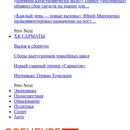
«Времени катастрофически мало!» Приют «Филимоша»
объявил сбор средств на здание для…
«Каждый день — новые вызовы»: Юрий Мироненко
прокомментировал назначение на пост…
Prev
Next
ХК САРМАТЫ
Вызов в сборную
Сборы выпускников хоккейных школ
Новый главный тренер «Сарматов»
Интервью: Герман Точилкин
Prev
Next
Экономика
Происшествия
Образование
Политика
Спорт
Авто