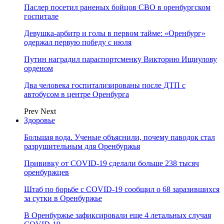
Паслер посетил раненых бойцов СВО в оренбургском
госпитале
Девушка-арбитр и голы в первом тайме: «Оренбург»
одержал первую победу с июля
Путин наградил параспортсменку Викторию Ищиулову
орденом
Два человека госпитализированы после ДТП с
автобусом в центре Оренбурга
Prev
Next
Здоровье
Большая вода. Ученые объяснили, почему паводок стал
разрушительным для Оренбуржья
Прививку от COVID-19 сделали больше 238 тысяч
оренбуржцев
Штаб по борьбе с СOVID-19 сообщил о 68 заразившихся
за сутки в Оренбуржье
В Оренбуржье зафиксировали еще 4 летальных случая