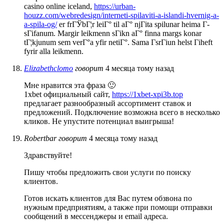
casino online iceland,
https://urban-
houzz.com/webredesign/interneti-spilaviti-a-islandi-hvernig-a-
a-spila-og/
er frГЎbГ¦r leiГ° til aГ° njГіta spilunar heima Г­
sГіfanum. Margir leikmenn sГіkn aГ° finna margs konar
tГ¦kjunum sem verГ°a yfir netiГ°. Sama ГѕrГіun helst Гіheft
fyrir alla leikmenn.
Elizabethclomo
говорит
4 месяца тому назад
Мне нравится эта фраза 🙂
1xbet официальный сайт,
https://1xbet-xpi3b.top
предлагает разнообразный ассортимент ставок и
предложений. Подключение возможна всего в несколько
кликов. Не упустите потенциал выигрыша!
Robertbar
говорит
4 месяца тому назад
Здравствуйте!
Пишу чтобы предложить свои услуги по поиску
клиентов.
Готов искать клиентов для Вас путем обзвона по
нужным предприятиям, а также при помощи отправки
сообщений в мессенджеры и email адреса.