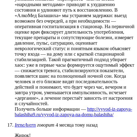
«народными методами» приводят к ухудшению
состояния и удлиняют путь к восстановлению. В
«АлкоМед Балашиха» мы устраняем задержки: выезд
возможен без очередей, а при необходимости —
оперативная госпитализация в стационар. На первичной
оценке врач фиксирует длительность употребления,
текущие препараты и сопутствующие болезни, измеряет
давление, пульс, сатурацию, оценивает
неврологический статус и понятным языком объясняет
точку входа — на дому или с краткой стационарной
стабилизацией. Такой прагматичный подход убирает
хаос: уже в первые часы формируется ощутимый эффект
— снижается тревога, стабилизируются показатели,
появляется шанс на полноценный ночной сон. Когда
человек и его близкие видят последовательность
действий и понимают, что будет через час, вечером и
завтра утром, уменьшается импульсивность, исчезает
«дергание», а лечение перестаёт зависеть от настроения
и случайностей.
Получить больше информации —
http://vyvod-iz-zapoya-
balashiha9.ru/vyvod-iz-zapoya-na-domu-balashiha/
IreneAvern
говорит
4 месяца тому назад
Жирок!