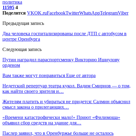
политика
11595
4
Поделится
VK
OK.ru
Facebook
Twitter
WhatsApp
Telegram
Viber
Предыдущая запись
Два человека госпитализированы после ДТП с автобусом в
центре Оренбурга
Следующая запись
Путин наградил параспортсменку Викторию Ищиулову
орденом
Вам также могут понравиться
Еще от автора
Недетский репертуар театра кукол. Вадим Смирнов — о том,
как найти своего зрителя и…
Жителям платить и убираться не придется: Салмин объяснил
смысл закона о прилегающих…
«Времени катастрофически мало!» Приют «Филимоша»
объявил сбор средств на здание для…
Паслер заявил, что в Оренбуржье больше не осталось