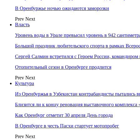
В Оренбуржье ночью ожидаются заморозки
Prev
Next
Власть
Уровень воды в Урале превысил уровень в 942 сантиметра
Большой праздник любительского спорта в рамках Всеро
Сергей Салмин встретился с Героем России, командиро
Отопительный сезон в Оренбурге продлится
Prev
Next
Культура
Из Оренбуржья в Узбекистан контрабандисты пытались в
Близится ли к концу реновация выставочного комплекса 
Как Оренбург отметит 30 апреля День города
В Оренбурге в честь Пасхи стартует мотопробег
Prev
Next