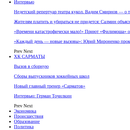
Интервью
Недетский репертуар театра кукол. Вадим Смирнов — о т
Жителям платить и убираться не придется: Салмин объя
«Времени катастрофически мало!» Приют «Филимоша» об
«Каждый день — новые вызовы»: Юрий Мироненко прок
Prev
Next
ХК САРМАТЫ
Вызов в сборную
Сборы выпускников хоккейных школ
Новый главный тренер «Сарматов»
Интервью: Герман Точилкин
Prev
Next
Экономика
Происшествия
Образование
Политика