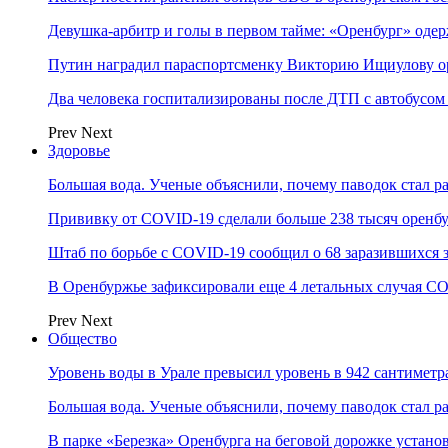
Девушка-арбитр и голы в первом тайме: «Оренбург» оде
Путин наградил параспортсменку Викторию Ищиулову о
Два человека госпитализированы после ДТП с автобусом
Prev
Next
Здоровье
Большая вода. Ученые объяснили, почему паводок стал 
Прививку от COVID-19 сделали больше 238 тысяч оренб
Штаб по борьбе с СOVID-19 сообщил о 68 заразившихся 
В Оренбуржье зафиксировали еще 4 летальных случая C
Prev
Next
Общество
Уровень воды в Урале превысил уровень в 942 сантиметра
Большая вода. Ученые объяснили, почему паводок стал 
В парке «Березка» Оренбурга на беговой дорожке устан