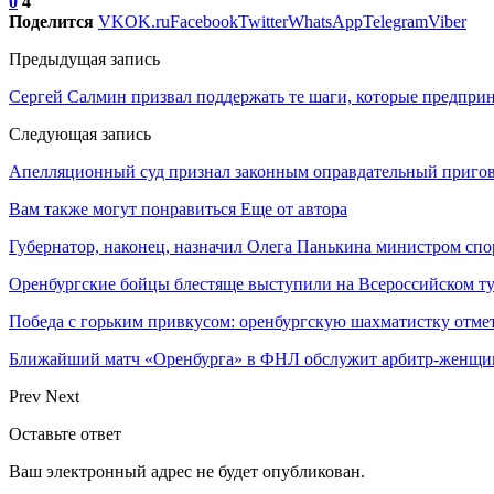
0
4
Поделится
VK
OK.ru
Facebook
Twitter
WhatsApp
Telegram
Viber
Предыдущая запись
Сергей Салмин призвал поддержать те шаги, которые предпри
Следующая запись
Апелляционный суд признал законным оправдательный пригов
Вам также могут понравиться
Еще от автора
Губернатор, наконец, назначил Олега Панькина министром сп
Оренбургские бойцы блестяще выступили на Всероссийском 
Победа с горьким привкусом: оренбургскую шахматистку отме
Ближайший матч «Оренбурга» в ФНЛ обслужит арбитр-женщи
Prev
Next
Оставьте ответ
Ваш электронный адрес не будет опубликован.