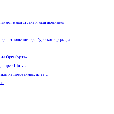
нимают наша страна и наш президент
ор в отношении оренбургского фермера
орта Оренбуржья
турнире «Щит…
тили на прерванных из-за…
на