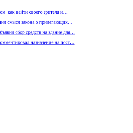
ом, как найти своего зрителя и…
снил смысл закона о прилегающих…
ъявил сбор средств на здание для…
омментировал назначение на пост…