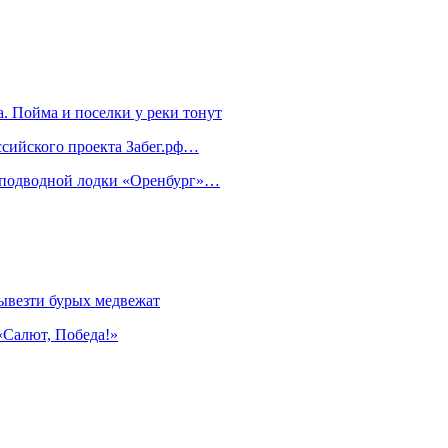
. Пойма и поселки у реки тонут
ссийского проекта Забег.рф…
м подводной лодки «Оренбург»…
ывезти бурых медвежат
«Салют, Победа!»