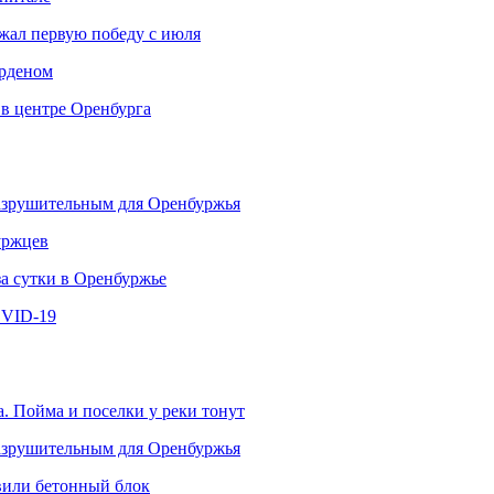
ржал первую победу с июля
рденом
 в центре Оренбурга
разрушительным для Оренбуржья
уржцев
за сутки в Оренбуржье
OVID-19
. Пойма и поселки у реки тонут
разрушительным для Оренбуржья
овили бетонный блок