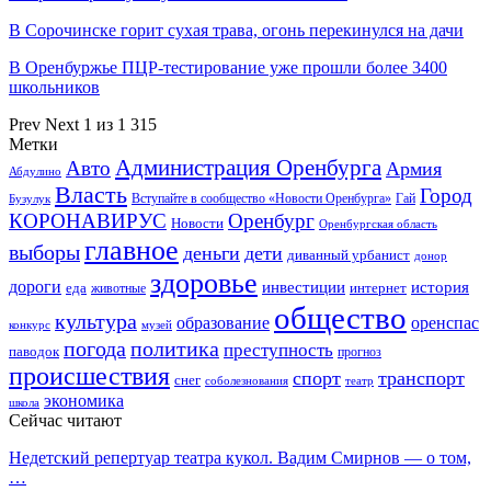
В Сорочинске горит сухая трава, огонь перекинулся на дачи
В Оренбуржье ПЦР-тестирование уже прошли более 3400
школьников
Prev
Next
1 из 1 315
Метки
Администрация Оренбурга
Авто
Армия
Абдулино
Власть
Город
Гай
Бузулук
Вступайте в сообщество «Новости Оренбурга»
КОРОНАВИРУС
Оренбург
Новости
Оренбургская область
главное
выборы
деньги
дети
диванный урбанист
донор
здоровье
дороги
инвестиции
история
еда
интернет
животные
общество
культура
образование
оренспас
конкурс
музей
погода
политика
преступность
паводок
прогноз
происшествия
спорт
транспорт
снег
соболезнования
театр
экономика
школа
Сейчас читают
Недетский репертуар театра кукол. Вадим Смирнов — о том,
…