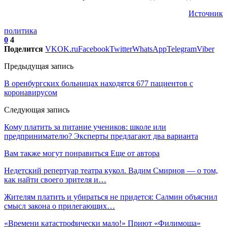
Источник
политика
0
4
Поделится
VK
OK.ru
Facebook
Twitter
WhatsApp
Telegram
Viber
Предыдущая запись
В оренбургских больницах находятся 677 пациентов с
коронавирусом
Следующая запись
Кому платить за питание учеников: школе или
предпринимателю? Эксперты предлагают два варианта
Вам также могут понравиться
Еще от автора
Недетский репертуар театра кукол. Вадим Смирнов — о том,
как найти своего зрителя и…
Жителям платить и убираться не придется: Салмин объяснил
смысл закона о прилегающих…
«Времени катастрофически мало!» Приют «Филимоша»