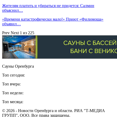
Жителям платить и убираться не придется: Салмин
объяснил…
«Времени катастрофически мало!» Приют «Филимоша»
объявил…
Prev
Next
1 из 225
Сауны Оренбурга
Топ сегодня:
Топ вчера:
Топ недели:
Топ месяца:
© 2026 - Новости Оренбурга и области. РИА "Т-МЕДИА
ГРУПП", ООО. Все права защищены.