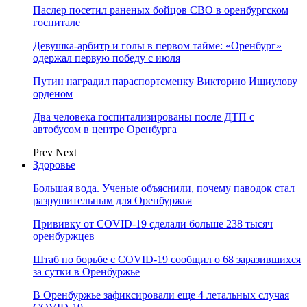
Паслер посетил раненых бойцов СВО в оренбургском
госпитале
Девушка-арбитр и голы в первом тайме: «Оренбург»
одержал первую победу с июля
Путин наградил параспортсменку Викторию Ищиулову
орденом
Два человека госпитализированы после ДТП с
автобусом в центре Оренбурга
Prev
Next
Здоровье
Большая вода. Ученые объяснили, почему паводок стал
разрушительным для Оренбуржья
Прививку от COVID-19 сделали больше 238 тысяч
оренбуржцев
Штаб по борьбе с СOVID-19 сообщил о 68 заразившихся
за сутки в Оренбуржье
В Оренбуржье зафиксировали еще 4 летальных случая