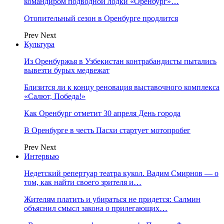
командиром подводной лодки «Оренбург»…
Отопительный сезон в Оренбурге продлится
Prev
Next
Культура
Из Оренбуржья в Узбекистан контрабандисты пытались
вывезти бурых медвежат
Близится ли к концу реновация выставочного комплекса
«Салют, Победа!»
Как Оренбург отметит 30 апреля День города
В Оренбурге в честь Пасхи стартует мотопробег
Prev
Next
Интервью
Недетский репертуар театра кукол. Вадим Смирнов — о
том, как найти своего зрителя и…
Жителям платить и убираться не придется: Салмин
объяснил смысл закона о прилегающих…