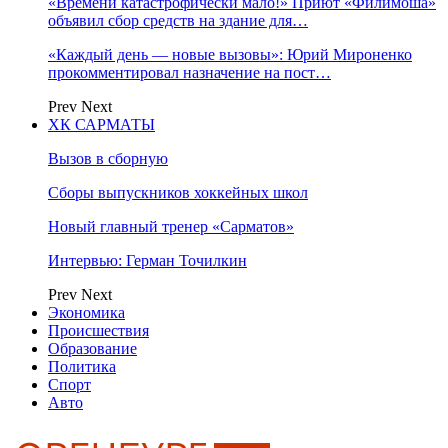
«Времени катастрофически мало!» Приют «Филимоша»
объявил сбор средств на здание для…
«Каждый день — новые вызовы»: Юрий Мироненко
прокомментировал назначение на пост…
Prev
Next
ХК САРМАТЫ
Вызов в сборную
Сборы выпускников хоккейных школ
Новый главный тренер «Сарматов»
Интервью: Герман Точилкин
Prev
Next
Экономика
Происшествия
Образование
Политика
Спорт
Авто