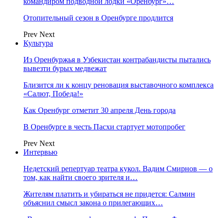
командиром подводной лодки «Оренбург»…
Отопительный сезон в Оренбурге продлится
Prev
Next
Культура
Из Оренбуржья в Узбекистан контрабандисты пытались
вывезти бурых медвежат
Близится ли к концу реновация выставочного комплекса
«Салют, Победа!»
Как Оренбург отметит 30 апреля День города
В Оренбурге в честь Пасхи стартует мотопробег
Prev
Next
Интервью
Недетский репертуар театра кукол. Вадим Смирнов — о
том, как найти своего зрителя и…
Жителям платить и убираться не придется: Салмин
объяснил смысл закона о прилегающих…