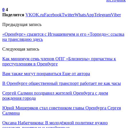
0
4
Поделится
VK
OK.ru
Facebook
Twitter
WhatsApp
Telegram
Viber
Предыдущая запись
«Оренбург» сразится с Игнашевичем и его «Торпедо»: ссылка
на трансляцию здесь
Следующая запись
Как минимум семь членов ОПГ «Близнецы» причастны к
преступлениям в Оренбурге
Вам также могут понравиться
Еще от автора
В Оренбурге общественный транспорт работает не как часы
Сергей Салмин поздравил жителей Оренбурга с днем
рождения города
Юрий Мищеряков стал советником главы Оренбурга Сергея
Салмина
Оксана Набатчикова: В молодёжной политике нужно
создавать понятные и устойчивые…