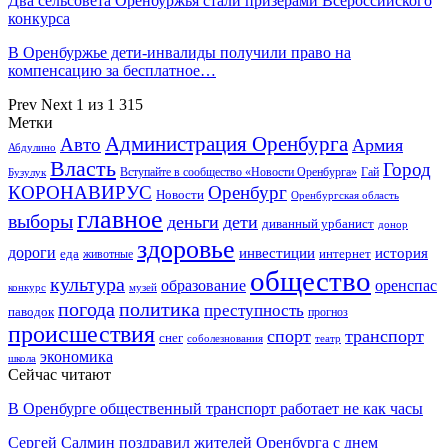
Два сельсовета Оренбуржья стали призерами Всероссийского
конкурса
В Оренбуржье дети-инвалиды получили право на
компенсацию за бесплатное…
Prev
Next
1 из 1 315
Метки
Администрация Оренбурга
Авто
Армия
Абдулино
Власть
Город
Гай
Бузулук
Вступайте в сообщество «Новости Оренбурга»
КОРОНАВИРУС
Оренбург
Новости
Оренбургская область
главное
выборы
деньги
дети
диванный урбанист
донор
здоровье
дороги
инвестиции
история
еда
интернет
животные
общество
культура
образование
оренспас
конкурс
музей
погода
политика
преступность
паводок
прогноз
происшествия
спорт
транспорт
снег
соболезнования
театр
экономика
школа
Сейчас читают
В Оренбурге общественный транспорт работает не как часы
Сергей Салмин поздравил жителей Оренбурга с днем