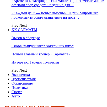
«Времени катастрофически мало!» Приют «Филимоша»
объявил сбор средств на здание для…
«Каждый день — новые вызовы»: Юрий Мироненко
прокомментировал назначение на пост…
Prev
Next
ХК САРМАТЫ
Вызов в сборную
Сборы выпускников хоккейных школ
Новый главный тренер «Сарматов»
Интервью: Герман Точилкин
Prev
Next
Экономика
Происшествия
Образование
Политика
Спорт
Авто