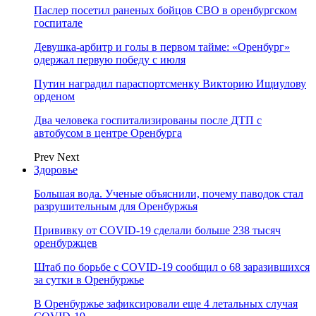
Паслер посетил раненых бойцов СВО в оренбургском
госпитале
Девушка-арбитр и голы в первом тайме: «Оренбург»
одержал первую победу с июля
Путин наградил параспортсменку Викторию Ищиулову
орденом
Два человека госпитализированы после ДТП с
автобусом в центре Оренбурга
Prev
Next
Здоровье
Большая вода. Ученые объяснили, почему паводок стал
разрушительным для Оренбуржья
Прививку от COVID-19 сделали больше 238 тысяч
оренбуржцев
Штаб по борьбе с СOVID-19 сообщил о 68 заразившихся
за сутки в Оренбуржье
В Оренбуржье зафиксировали еще 4 летальных случая