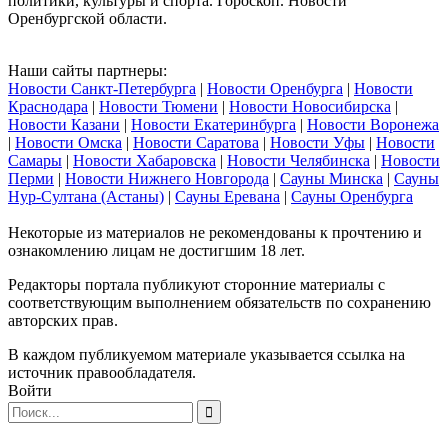
политики, культуры и спорта. Гороскоп. Новости
Оренбургской области.
Наши сайты партнеры:
Новости Санкт-Петербурга
|
Новости Оренбурга
|
Новости
Краснодара
|
Новости Тюмени
|
Новости Новосибирска
|
Новости Казани
|
Новости Екатеринбурга
|
Новости Воронежа
|
Новости Омска
|
Новости Саратова
|
Новости Уфы
|
Новости
Самары
|
Новости Хабаровска
|
Новости Челябинска
|
Новости
Перми
|
Новости Нижнего Новгорода
|
Сауны Минска
|
Сауны
Нур-Султана (Астаны)
|
Сауны Еревана
|
Сауны Оренбурга
Некоторые из материалов не рекомендованы к прочтению и
ознакомлению лицам не достигшим 18 лет.
Редакторы портала публикуют сторонние материалы с
соответствующим выполнением обязательств по сохранению
авторских прав.
В каждом публикуемом материале указывается ссылка на
источник правообладателя.
Войти