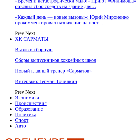
«Времени катастрофически мало!» Приют «Филимоша»
объявил сбор средств на здание для…
«Каждый день — новые вызовы»: Юрий Мироненко
прокомментировал назначение на пост…
Prev
Next
ХК САРМАТЫ
Вызов в сборную
Сборы выпускников хоккейных школ
Новый главный тренер «Сарматов»
Интервью: Герман Точилкин
Prev
Next
Экономика
Происшествия
Образование
Политика
Спорт
Авто