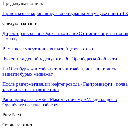
Предыдущая запись
Привиться от коронавируса оренбуржцы могут уже в пяти ТК
Следующая запись
Директор школы из Орска захотел в ЗС от оппозиции и попал
в опалу
Вам также могут понравиться
Еще от автора
Что есть за душой у депутатов ЗС Оренбургской области
Из Оренбуржья в Узбекистан контрабандисты пытались
вывезти бурых медвежат
После разгерметизации нефтепровода «Газпромнефти» почва
так и остается загрязнённой
Рано прощаться с «Биг Маком»: почему «Макдоналдс» в
Оренбурге все еще работает
Prev
Next
Оставьте ответ