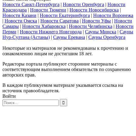
Новости Санкт-Петербурга
|
Новости Оренбурга
|
Новости
Краснодара
|
Новости Тюмени
|
Новости Новосибирска
|
Новости Казани
|
Новости Екатеринбурга
|
Новости Воронежа
|
Новости Омска
|
Новости Саратова
|
Новости Уфы
|
Новости
Самары
|
Новости Хабаровска
|
Новости Челябинска
|
Новости
Перми
|
Новости Нижнего Новгорода
|
Сауны Минска
|
Сауны
Нур-Султана (Астаны)
|
Сауны Еревана
|
Сауны Оренбурга
Некоторые из материалов не рекомендованы к прочтению и
ознакомлению лицам не достигшим 18 лет.
Редакторы портала публикуют сторонние материалы с
соответствующим выполнением обязательств по сохранению
авторских прав.
В каждом публикуемом материале указывается ссылка на
источник правообладателя.
Войти