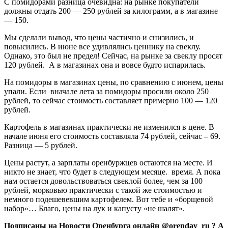
С помидорами разница очевидна: на рынке покупатели
должны отдать 200 — 250 рублей за килограмм, а в магазине
— 150.
Мы сделали вывод, что цены частично и снизились, и
повысились. В июне все удивлялись ценнику на свеклу.
Однако, это был не предел! Сейчас, на рынке за свеклу просят
120 рублей. А в магазинах она и вовсе будто испарилась.
На помидоры в магазинах цены, по сравнению с июнем, цены
упали. Если вначале лета за помидоры просили около 250
рублей, то сейчас стоимость составляет примерно 100 — 120
рублей.
Картофель в магазинах практически не изменился в цене. В
начале июня его стоимость составляла 74 рублей, сейчас – 69.
Разница — 5 рублей.
Цены растут, а зарплаты оренбуржцев остаются на месте. И
никто не знает, что будет в следующем месяце. время. А пока
нам остается довольствоваться свеклой более, чем за 100
рублей, морковью практически с такой же стоимостью и
немного подешевевшим картофелем. Вот тебе и «борщевой
набор»… Благо, цены на лук и капусту «не шалят».
Подписаны на Новости Оренбурга онлайн @orenday_ru ? А