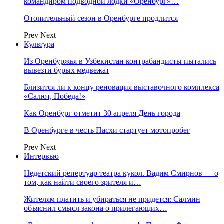
командиром подводной лодки «Оренбург»…
Отопительный сезон в Оренбурге продлится
Prev
Next
Культура
Из Оренбуржья в Узбекистан контрабандисты пытались
вывезти бурых медвежат
Близится ли к концу реновация выставочного комплекса
«Салют, Победа!»
Как Оренбург отметит 30 апреля День города
В Оренбурге в честь Пасхи стартует мотопробег
Prev
Next
Интервью
Недетский репертуар театра кукол. Вадим Смирнов — о
том, как найти своего зрителя и…
Жителям платить и убираться не придется: Салмин
объяснил смысл закона о прилегающих…