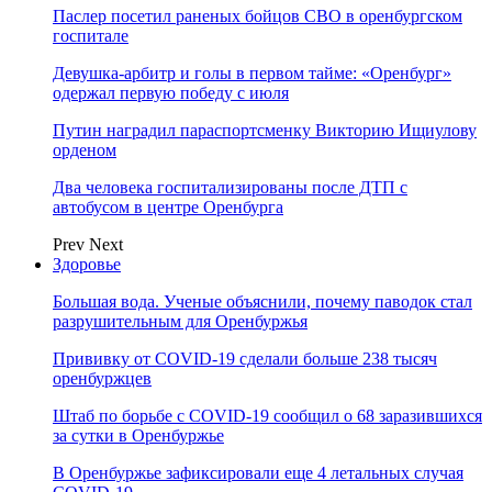
Паслер посетил раненых бойцов СВО в оренбургском
госпитале
Девушка-арбитр и голы в первом тайме: «Оренбург»
одержал первую победу с июля
Путин наградил параспортсменку Викторию Ищиулову
орденом
Два человека госпитализированы после ДТП с
автобусом в центре Оренбурга
Prev
Next
Здоровье
Большая вода. Ученые объяснили, почему паводок стал
разрушительным для Оренбуржья
Прививку от COVID-19 сделали больше 238 тысяч
оренбуржцев
Штаб по борьбе с СOVID-19 сообщил о 68 заразившихся
за сутки в Оренбуржье
В Оренбуржье зафиксировали еще 4 летальных случая