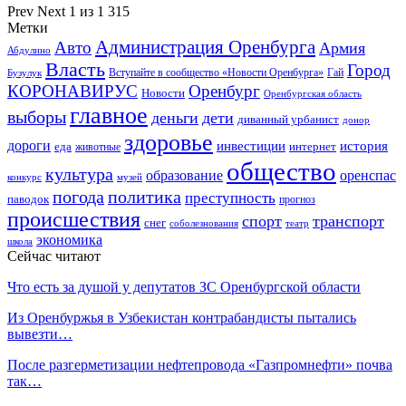
Prev
Next
1 из 1 315
Метки
Администрация Оренбурга
Авто
Армия
Абдулино
Власть
Город
Гай
Бузулук
Вступайте в сообщество «Новости Оренбурга»
КОРОНАВИРУС
Оренбург
Новости
Оренбургская область
главное
выборы
деньги
дети
диванный урбанист
донор
здоровье
дороги
инвестиции
история
еда
интернет
животные
общество
культура
образование
оренспас
конкурс
музей
погода
политика
преступность
паводок
прогноз
происшествия
спорт
транспорт
снег
соболезнования
театр
экономика
школа
Сейчас читают
Что есть за душой у депутатов ЗС Оренбургской области
Из Оренбуржья в Узбекистан контрабандисты пытались
вывезти…
После разгерметизации нефтепровода «Газпромнефти» почва
так…