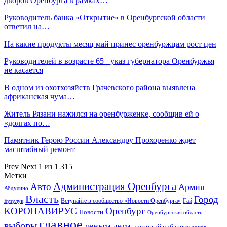
дворов Оренбурга в рамках…
Руководитель банка «Открытие» в Оренбургской области
ответил на…
На какие продукты месяц май принес оренбуржцам рост цен
Руководителей в возрасте 65+ указ губернатора Оренбуржья
не касается
В одном из охотхозяйств Грачевского района выявлена
африканская чума…
Житель Рязани нажился на оренбурженке, сообщив ей о
«долгах по…
Памятник Герою России Александру Прохоренко ждет
масштабный ремонт
Prev
Next
1 из 1 315
Метки
Администрация Оренбурга
Авто
Армия
Абдулино
Власть
Город
Гай
Бузулук
Вступайте в сообщество «Новости Оренбурга»
КОРОНАВИРУС
Оренбург
Новости
Оренбургская область
главное
выборы
деньги
дети
диванный урбанист
донор