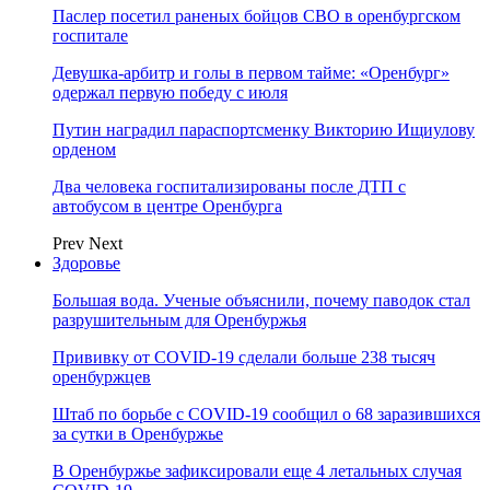
Паслер посетил раненых бойцов СВО в оренбургском
госпитале
Девушка-арбитр и голы в первом тайме: «Оренбург»
одержал первую победу с июля
Путин наградил параспортсменку Викторию Ищиулову
орденом
Два человека госпитализированы после ДТП с
автобусом в центре Оренбурга
Prev
Next
Здоровье
Большая вода. Ученые объяснили, почему паводок стал
разрушительным для Оренбуржья
Прививку от COVID-19 сделали больше 238 тысяч
оренбуржцев
Штаб по борьбе с СOVID-19 сообщил о 68 заразившихся
за сутки в Оренбуржье
В Оренбуржье зафиксировали еще 4 летальных случая