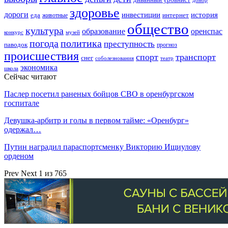
здоровье
дороги
инвестиции
история
еда
интернет
животные
общество
культура
образование
оренспас
конкурс
музей
погода
политика
преступность
паводок
прогноз
происшествия
спорт
транспорт
снег
соболезнования
театр
экономика
школа
Сейчас читают
Паслер посетил раненых бойцов СВО в оренбургском
госпитале
Девушка-арбитр и голы в первом тайме: «Оренбург»
одержал…
Путин наградил параспортсменку Викторию Ищиулову
орденом
Prev
Next
1 из 765