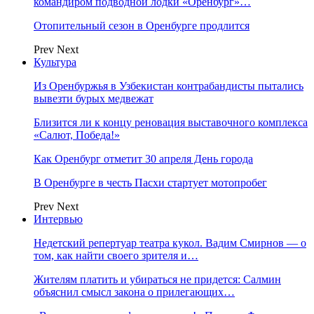
командиром подводной лодки «Оренбург»…
Отопительный сезон в Оренбурге продлится
Prev
Next
Культура
Из Оренбуржья в Узбекистан контрабандисты пытались
вывезти бурых медвежат
Близится ли к концу реновация выставочного комплекса
«Салют, Победа!»
Как Оренбург отметит 30 апреля День города
В Оренбурге в честь Пасхи стартует мотопробег
Prev
Next
Интервью
Недетский репертуар театра кукол. Вадим Смирнов — о
том, как найти своего зрителя и…
Жителям платить и убираться не придется: Салмин
объяснил смысл закона о прилегающих…