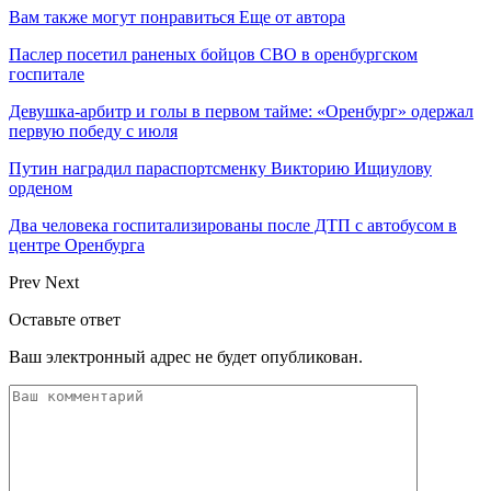
Вам также могут понравиться
Еще от автора
Паслер посетил раненых бойцов СВО в оренбургском
госпитале
Девушка-арбитр и голы в первом тайме: «Оренбург» одержал
первую победу с июля
Путин наградил параспортсменку Викторию Ищиулову
орденом
Два человека госпитализированы после ДТП с автобусом в
центре Оренбурга
Prev
Next
Оставьте ответ
Ваш электронный адрес не будет опубликован.