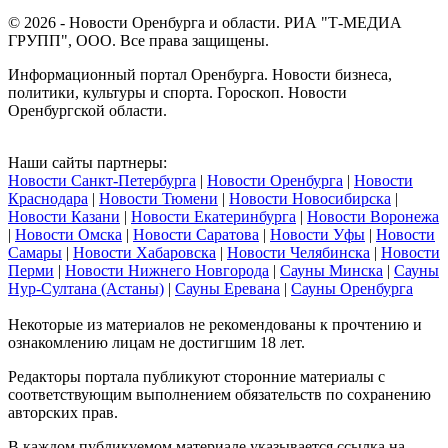
© 2026 - Новости Оренбурга и области. РИА "Т-МЕДИА
ГРУПП", ООО. Все права защищены.
Информационный портал Оренбурга. Новости бизнеса,
политики, культуры и спорта. Гороскоп. Новости
Оренбургской области.
Наши сайты партнеры:
Новости Санкт-Петербурга
|
Новости Оренбурга
|
Новости
Краснодара
|
Новости Тюмени
|
Новости Новосибирска
|
Новости Казани
|
Новости Екатеринбурга
|
Новости Воронежа
|
Новости Омска
|
Новости Саратова
|
Новости Уфы
|
Новости
Самары
|
Новости Хабаровска
|
Новости Челябинска
|
Новости
Перми
|
Новости Нижнего Новгорода
|
Сауны Минска
|
Сауны
Нур-Султана (Астаны)
|
Сауны Еревана
|
Сауны Оренбурга
Некоторые из материалов не рекомендованы к прочтению и
ознакомлению лицам не достигшим 18 лет.
Редакторы портала публикуют сторонние материалы с
соответствующим выполнением обязательств по сохранению
авторских прав.
В каждом публикуемом материале указывается ссылка на