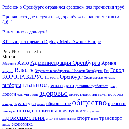
Ребенок в Оренбурге отравился средсвом для прочистки труб
Пропавшего две недели назад оренбуржца нашли мертвым
(18+)
Вниманию садоводов!
RT выиграл премию Digiday Media Awards Europe
Prev
Next
1 из 1 315
Метки
Администрация Оренбурга
Авто
Армия
Абдулино
Власть
Город
Гай
Бузулук
Вступайте в сообщество «Новости Оренбурга»
КОРОНАВИРУС
Оренбург
Новости
Оренбургская область
главное
выборы
деньги
дети
диванный урбанист
донор
здоровье
дороги
инвестиции
история
еда
интернет
животные
общество
культура
образование
оренспас
конкурс
музей
погода
политика
преступность
паводок
прогноз
происшествия
спорт
транспорт
снег
соболезнования
театр
экономика
школа