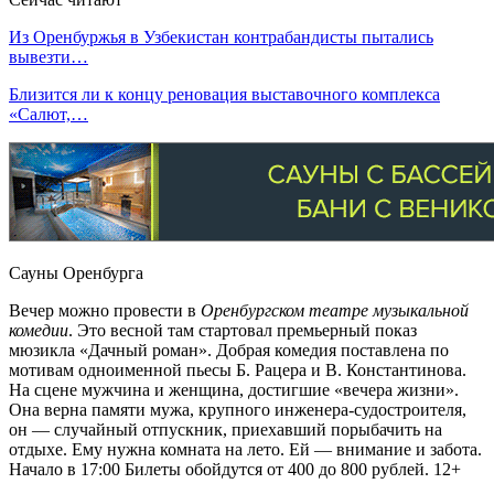
Из Оренбуржья в Узбекистан контрабандисты пытались
вывезти…
Близится ли к концу реновация выставочного комплекса
«Салют,…
Сауны Оренбурга
Вечер можно провести в
Оренбургском театре музыкальной
комедии
. Это весной там стартовал премьерный показ
мюзикла «Дачный роман». Добрая комедия поставлена по
мотивам одноименной пьесы Б. Рацера и В. Константинова.
На сцене мужчина и женщина, достигшие «вечера жизни».
Она верна памяти мужа, крупного инженера-судостроителя,
он — случайный отпускник, приехавший порыбачить на
отдыхе. Ему нужна комната на лето. Ей — внимание и забота.
Начало в 17:00 Билеты обойдутся от 400 до 800 рублей. 12+