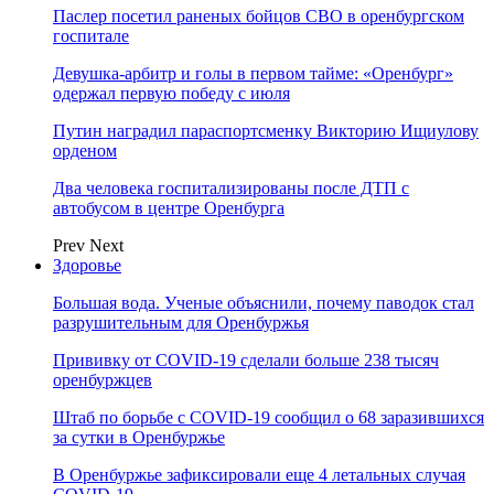
Паслер посетил раненых бойцов СВО в оренбургском
госпитале
Девушка-арбитр и голы в первом тайме: «Оренбург»
одержал первую победу с июля
Путин наградил параспортсменку Викторию Ищиулову
орденом
Два человека госпитализированы после ДТП с
автобусом в центре Оренбурга
Prev
Next
Здоровье
Большая вода. Ученые объяснили, почему паводок стал
разрушительным для Оренбуржья
Прививку от COVID-19 сделали больше 238 тысяч
оренбуржцев
Штаб по борьбе с СOVID-19 сообщил о 68 заразившихся
за сутки в Оренбуржье
В Оренбуржье зафиксировали еще 4 летальных случая