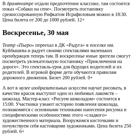
В
драмтеатре
отдали предпочтение классике, там состоится
показ «Собаки на сене». Посмотреть постановку
срежиссированную Рифкатом Исрафиловым можно в 18:30.
Цена билета от 200 до 1000 рублей. 12+
Воскресенье, 30 мая
Театр «Пьеро»
переехал в ДК «Радуга» в поселке им.
Куйбышева и радует своими спектаклями маленьких
оренбуржцев теперь там. В воскресенье юные зрители смогут
посмотреть увлекательную постановку «Приключения на
дороге». Это спектакль-урок для будущих водителей и их
родителей. В игровой форме дети обучаются правилам
дорожного движения. Билет 200 рублей. 0+
А вот в
музее изобразительных искусств
научат рисовать, в
качестве красок выступит одно из любимых лакомств –
шоколад. Мастер-класс «Рисуем шоколадом» состоится в
15:00. Участники узнают историю появления шоколада,
познакомятся с основными техниками нанесения рисунка и
специфическими особенностями этого «сладкого»
художественного материала. Вооружимся кисточками и
почувствуем себя настоящими художниками. Цена билета 250
рублей. 6+