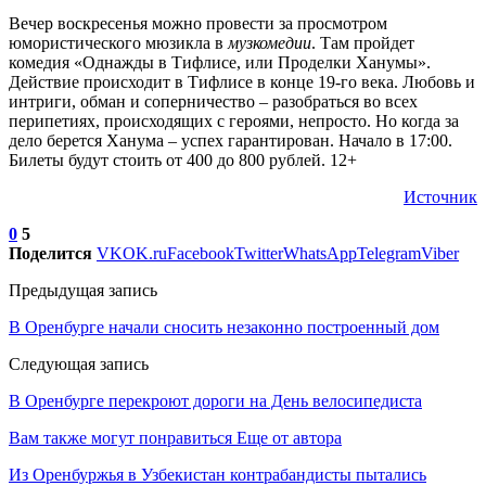
Вечер воскресенья можно провести за просмотром
юмористического мюзикла в
музкомедии
. Там пройдет
комедия «Однажды в Тифлисе, или Проделки Ханумы».
Действие происходит в Тифлисе в конце 19-го века. Любовь и
интриги, обман и соперничество – разобраться во всех
перипетиях, происходящих с героями, непросто. Но когда за
дело берется Ханума – успех гарантирован. Начало в 17:00.
Билеты будут стоить от 400 до 800 рублей. 12+
Источник
0
5
Поделится
VK
OK.ru
Facebook
Twitter
WhatsApp
Telegram
Viber
Предыдущая запись
В Оренбурге начали сносить незаконно построенный дом
Следующая запись
В Оренбурге перекроют дороги на День велосипедиста
Вам также могут понравиться
Еще от автора
Из Оренбуржья в Узбекистан контрабандисты пытались