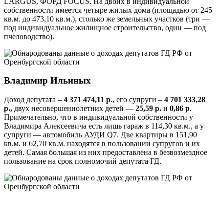
LARGUS, ФОРД FOCUS. На двоих в индивидуальной
собственности имеется четыре жилых дома (площадью от 245
кв.м. до 473,10 кв.м.), столько же земельных участков (три —
под индивидуальное жилищное строительство, один — под
пчеловодство).
Владимир Ильиных
Доход депутата –
4 371 474,11 р
., его супруги –
4 701 333,28
р.,
двух несовершеннолетних детей —
25,59 р.
и
0,86 р
.
Примечательно, что в индивидуальной собственности у
Владимира Алексеевича есть лишь гараж в 114,30 кв.м., а у
супруги — автомобиль АУДИ Q7. Две квартиры в 151,90
кв.м. и 62,70 кв.м. находятся в пользовании супругов и их
детей. Самая большая из них предоставлена в безвозмездное
пользование на срок полномочий депутата ГД.