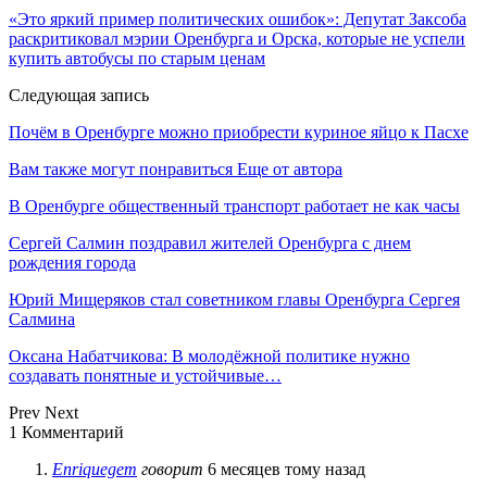
«Это яркий пример политических ошибок»: Депутат Заксоба
раскритиковал мэрии Оренбурга и Орска, которые не успели
купить автобусы по старым ценам
Следующая запись
Почём в Оренбурге можно приобрести куриное яйцо к Пасхе
Вам также могут понравиться
Еще от автора
В Оренбурге общественный транспорт работает не как часы
Сергей Салмин поздравил жителей Оренбурга с днем
рождения города
Юрий Мищеряков стал советником главы Оренбурга Сергея
Салмина
Оксана Набатчикова: В молодёжной политике нужно
создавать понятные и устойчивые…
Prev
Next
1 Комментарий
Enriquegem
говорит
6 месяцев тому назад