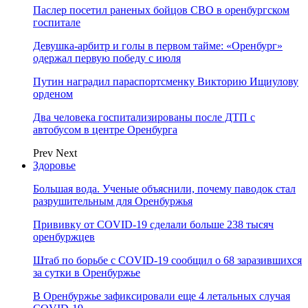
Паслер посетил раненых бойцов СВО в оренбургском
госпитале
Девушка-арбитр и голы в первом тайме: «Оренбург»
одержал первую победу с июля
Путин наградил параспортсменку Викторию Ищиулову
орденом
Два человека госпитализированы после ДТП с
автобусом в центре Оренбурга
Prev
Next
Здоровье
Большая вода. Ученые объяснили, почему паводок стал
разрушительным для Оренбуржья
Прививку от COVID-19 сделали больше 238 тысяч
оренбуржцев
Штаб по борьбе с СOVID-19 сообщил о 68 заразившихся
за сутки в Оренбуржье
В Оренбуржье зафиксировали еще 4 летальных случая