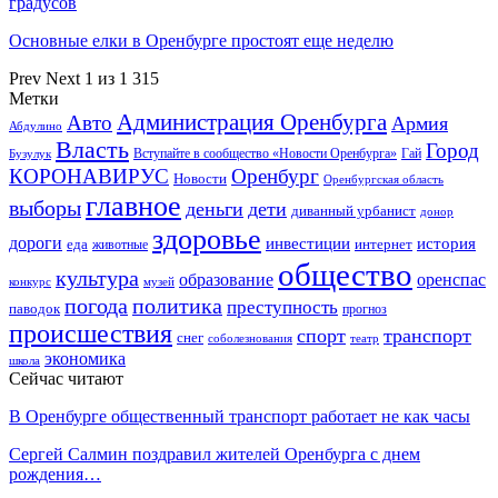
градусов
Основные елки в Оренбурге простоят еще неделю
Prev
Next
1 из 1 315
Метки
Администрация Оренбурга
Авто
Армия
Абдулино
Власть
Город
Гай
Бузулук
Вступайте в сообщество «Новости Оренбурга»
КОРОНАВИРУС
Оренбург
Новости
Оренбургская область
главное
выборы
деньги
дети
диванный урбанист
донор
здоровье
дороги
инвестиции
история
еда
интернет
животные
общество
культура
образование
оренспас
конкурс
музей
погода
политика
преступность
паводок
прогноз
происшествия
спорт
транспорт
снег
соболезнования
театр
экономика
школа
Сейчас читают
В Оренбурге общественный транспорт работает не как часы
Сергей Салмин поздравил жителей Оренбурга с днем
рождения…