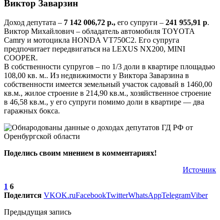
Виктор Заварзин
Доход депутата –
7 142 006,72 р.,
его супруги –
241 955,91 р
.
Виктор Михайлович – обладатель автомобиля TOYOTA
Camry и мотоцикла HONDA VT750С2. Его супруга
предпочитает передвигаться на LEXUS NX200, MINI
COOPER.
В собственности супругов – по 1/3 доли в квартире площадью
108,00 кв. м.. Из недвижимости у Виктора Заварзина в
собственности имеется земельный участок садовый в 1460,00
кв.м., жилое строение в 214,90 кв.м., хозяйственное строение
в 46,58 кв.м., у его супруги помимо доли в квартире — два
гаражных бокса.
Поделись своим мнением в комментариях!
Источник
1
6
Поделится
VK
OK.ru
Facebook
Twitter
WhatsApp
Telegram
Viber
Предыдущая запись