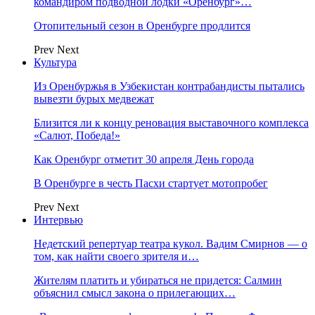
командиром подводной лодки «Оренбург»…
Отопительный сезон в Оренбурге продлится
Prev
Next
Культура
Из Оренбуржья в Узбекистан контрабандисты пытались
вывезти бурых медвежат
Близится ли к концу реновация выставочного комплекса
«Салют, Победа!»
Как Оренбург отметит 30 апреля День города
В Оренбурге в честь Пасхи стартует мотопробег
Prev
Next
Интервью
Недетский репертуар театра кукол. Вадим Смирнов — о
том, как найти своего зрителя и…
Жителям платить и убираться не придется: Салмин
объяснил смысл закона о прилегающих…