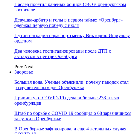
Паслер посетил раненых бойцов СВО в оренбургском
госпитале
Девушка-арбитр и голы в первом тайме: «Оренбург»
одержал первую победу с июля
Путин наградил параспортсменку Викторию Ищиулову
орденом
Два человека госпитализированы после ДТП с
автобусом в центре Оренбурга
Prev
Next
Здоровье
Большая вода. Ученые объяснили, почему паводок стал
разрушительным для Оренбуржья
Прививку от COVID-19 сделали больше 238 тысяч
оренбуржцев
Штаб по борьбе с СOVID-19 сообщил о 68 заразившихся
за сутки в Оренбуржье
В Оренбуржье зафиксировали еще 4 летальных случая