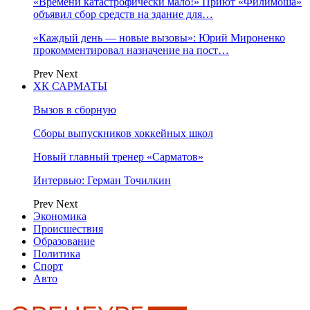
«Времени катастрофически мало!» Приют «Филимоша»
объявил сбор средств на здание для…
«Каждый день — новые вызовы»: Юрий Мироненко
прокомментировал назначение на пост…
Prev
Next
ХК САРМАТЫ
Вызов в сборную
Сборы выпускников хоккейных школ
Новый главный тренер «Сарматов»
Интервью: Герман Точилкин
Prev
Next
Экономика
Происшествия
Образование
Политика
Спорт
Авто