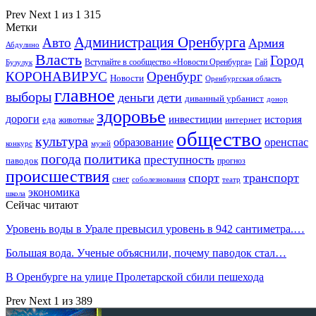
Prev
Next
1 из 1 315
Метки
Администрация Оренбурга
Авто
Армия
Абдулино
Власть
Город
Гай
Бузулук
Вступайте в сообщество «Новости Оренбурга»
КОРОНАВИРУС
Оренбург
Новости
Оренбургская область
главное
выборы
деньги
дети
диванный урбанист
донор
здоровье
дороги
инвестиции
история
еда
интернет
животные
общество
культура
образование
оренспас
конкурс
музей
погода
политика
преступность
паводок
прогноз
происшествия
спорт
транспорт
снег
соболезнования
театр
экономика
школа
Сейчас читают
Уровень воды в Урале превысил уровень в 942 сантиметра.…
Большая вода. Ученые объяснили, почему паводок стал…
В Оренбурге на улице Пролетарской сбили пешехода
Prev
Next
1 из 389