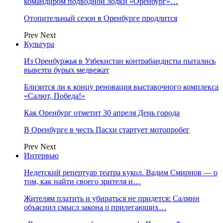
командиром подводной лодки «Оренбург»…
Отопительный сезон в Оренбурге продлится
Prev
Next
Культура
Из Оренбуржья в Узбекистан контрабандисты пытались
вывезти бурых медвежат
Близится ли к концу реновация выставочного комплекса
«Салют, Победа!»
Как Оренбург отметит 30 апреля День города
В Оренбурге в честь Пасхи стартует мотопробег
Prev
Next
Интервью
Недетский репертуар театра кукол. Вадим Смирнов — о
том, как найти своего зрителя и…
Жителям платить и убираться не придется: Салмин
объяснил смысл закона о прилегающих…