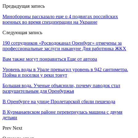
Предыдущая запись
Минобороны рассказало еще о 4 подвигах российских
военных во время спецоперации на Украине
Следующая запись
190 сотрудников «Росводоканал Оренбург» отмечены за
профессиональные заслуги накануне Дня работника ЖКХ
Вам также могут понравиться
Еще от автора
Уровень воды в Урале превысил уровень в 942 сантиметра.
Пойма и поселки у реки тонут
Большая вода. Ученые объяснили, почему паводок стал
разрушительным для Оренбуржья
В Оренбурге на улице Пролетарской сбили пешехода
В Курманаевском районе перевернулась машина с двумя
детьми
Prev
Next