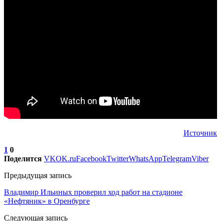
Источник
1
0
Поделится
VK
OK.ru
Facebook
Twitter
WhatsApp
Telegram
Viber
Предыдущая запись
Владимир Ильиных проверил ход работ на стадионе
«Нефтяник» в Оренбурге
Следующая запись