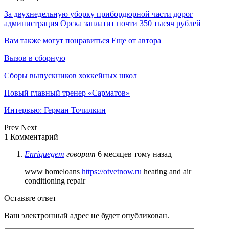
За двухнедельную уборку прибордюрной части дорог
администрация Орска заплатит почти 350 тысяч рублей
Вам также могут понравиться
Еще от автора
Вызов в сборную
Сборы выпускников хоккейных школ
Новый главный тренер «Сарматов»
Интервью: Герман Точилкин
Prev
Next
1 Комментарий
Enriquegem
говорит
6 месяцев тому назад
www homeloans
https://otvetnow.ru
heating and air
conditioning repair
Оставьте ответ
Ваш электронный адрес не будет опубликован.