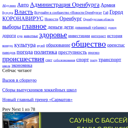
Администрация Оренбурга
Авто
Армия
Абдулино
Власть
Город
Гай
Бузулук
Вступайте в сообщество «Новости Оренбурга»
КОРОНАВИРУС
Оренбург
Новости
Оренбургская область
главное
выборы
деньги
дети
диванный урбанист
донор
здоровье
дороги
инвестиции
история
еда
интернет
животные
общество
культура
образование
оренспас
конкурс
музей
погода
политика
преступность
паводок
прогноз
происшествия
спорт
транспорт
снег
соболезнования
театр
экономика
школа
Сейчас читают
Вызов в сборную
Сборы выпускников хоккейных школ
Новый главный тренер «Сарматов»
Prev
Next
1 из 78