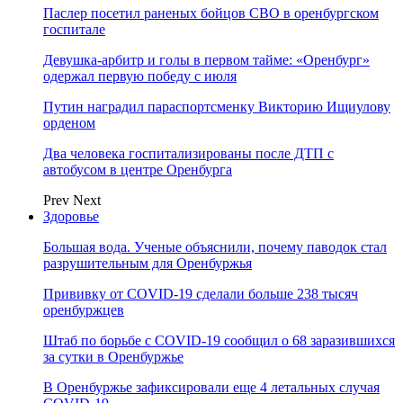
Паслер посетил раненых бойцов СВО в оренбургском
госпитале
Девушка-арбитр и голы в первом тайме: «Оренбург»
одержал первую победу с июля
Путин наградил параспортсменку Викторию Ищиулову
орденом
Два человека госпитализированы после ДТП с
автобусом в центре Оренбурга
Prev
Next
Здоровье
Большая вода. Ученые объяснили, почему паводок стал
разрушительным для Оренбуржья
Прививку от COVID-19 сделали больше 238 тысяч
оренбуржцев
Штаб по борьбе с СOVID-19 сообщил о 68 заразившихся
за сутки в Оренбуржье
В Оренбуржье зафиксировали еще 4 летальных случая