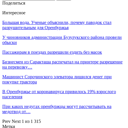
Поделиться
Интересное
Большая вода. Ученые объяснили, почему паводок стал
разрушительным для Оренбуржья
У чиновников администрации Бузулукского района провели
обыски
Пассажирам в поездах разрешили ездить без масок
Бизнесмен из Саракташа распечатал на принтере разрешение
на перевозку…
Машинист Сорочинского элеватора лишился денег при
покупке трактора
В Оренбуржье от коронавируса привилось 19% взрослого
населения
При каких недугах оренбуржцы могут рассчитывать на
медотвод от…
Prev
Next
1 из 1 315
Метки