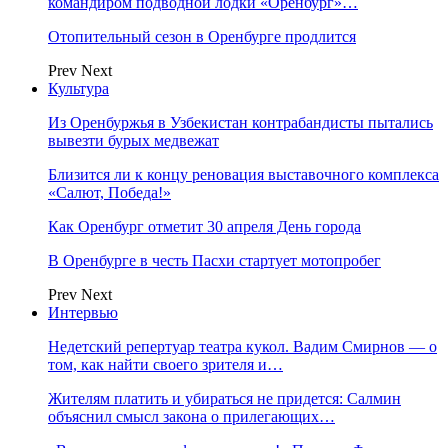
командиром подводной лодки «Оренбург»…
Отопительный сезон в Оренбурге продлится
Prev
Next
Культура
Из Оренбуржья в Узбекистан контрабандисты пытались
вывезти бурых медвежат
Близится ли к концу реновация выставочного комплекса
«Салют, Победа!»
Как Оренбург отметит 30 апреля День города
В Оренбурге в честь Пасхи стартует мотопробег
Prev
Next
Интервью
Недетский репертуар театра кукол. Вадим Смирнов — о
том, как найти своего зрителя и…
Жителям платить и убираться не придется: Салмин
объяснил смысл закона о прилегающих…