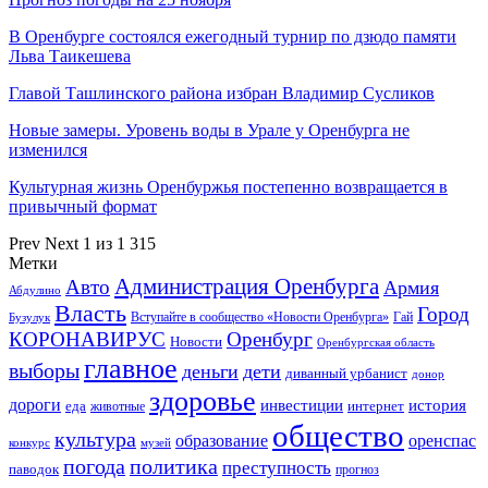
В Оренбурге состоялся ежегодный турнир по дзюдо памяти
Льва Таикешева
Главой Ташлинского района избран Владимир Сусликов
Новые замеры. Уровень воды в Урале у Оренбурга не
изменился
Культурная жизнь Оренбуржья постепенно возвращается в
привычный формат
Prev
Next
1 из 1 315
Метки
Администрация Оренбурга
Авто
Армия
Абдулино
Власть
Город
Гай
Бузулук
Вступайте в сообщество «Новости Оренбурга»
КОРОНАВИРУС
Оренбург
Новости
Оренбургская область
главное
выборы
деньги
дети
диванный урбанист
донор
здоровье
дороги
инвестиции
история
еда
интернет
животные
общество
культура
образование
оренспас
конкурс
музей
погода
политика
преступность
паводок
прогноз