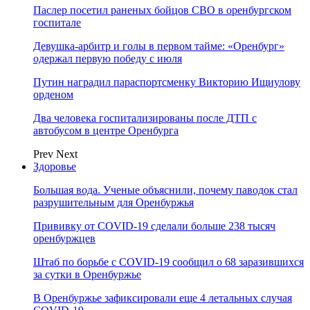
Паслер посетил раненых бойцов СВО в оренбургском
госпитале
Девушка-арбитр и голы в первом тайме: «Оренбург»
одержал первую победу с июля
Путин наградил параспортсменку Викторию Ищиулову
орденом
Два человека госпитализированы после ДТП с
автобусом в центре Оренбурга
Prev
Next
Здоровье
Большая вода. Ученые объяснили, почему паводок стал
разрушительным для Оренбуржья
Прививку от COVID-19 сделали больше 238 тысяч
оренбуржцев
Штаб по борьбе с СOVID-19 сообщил о 68 заразившихся
за сутки в Оренбуржье
В Оренбуржье зафиксировали еще 4 летальных случая