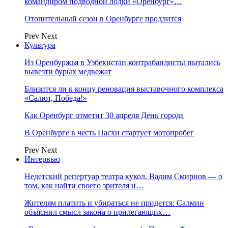
командиром подводной лодки «Оренбург»…
Отопительный сезон в Оренбурге продлится
Prev
Next
Культура
Из Оренбуржья в Узбекистан контрабандисты пытались
вывезти бурых медвежат
Близится ли к концу реновация выставочного комплекса
«Салют, Победа!»
Как Оренбург отметит 30 апреля День города
В Оренбурге в честь Пасхи стартует мотопробег
Prev
Next
Интервью
Недетский репертуар театра кукол. Вадим Смирнов — о
том, как найти своего зрителя и…
Жителям платить и убираться не придется: Салмин
объяснил смысл закона о прилегающих…