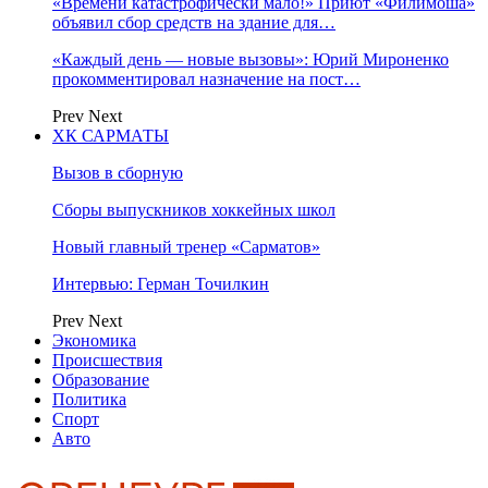
«Времени катастрофически мало!» Приют «Филимоша»
объявил сбор средств на здание для…
«Каждый день — новые вызовы»: Юрий Мироненко
прокомментировал назначение на пост…
Prev
Next
ХК САРМАТЫ
Вызов в сборную
Сборы выпускников хоккейных школ
Новый главный тренер «Сарматов»
Интервью: Герман Точилкин
Prev
Next
Экономика
Происшествия
Образование
Политика
Спорт
Авто