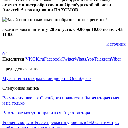
ответит
министр образования Оренбургской области
Алексей Александрович ПАХОМОВ
.
Звоните нам в пятницу,
28 августа, с 9.00 до 10.00 по тел. 43-
11-93
.
Источник
0
1
Поделится
VK
OK.ru
Facebook
Twitter
WhatsApp
Telegram
Viber
Предыдущая запись
Музей тепла открыл свои двери в Оренбурге
Следующая запись
Во многих школах Оренбурга появится забытая вторая смена
и не только
Вам также могут понравиться
Еще от автора
Уровень воды в Урале превысил уровень в 942 сантиметра.
Пойма и поселки у реки тонут